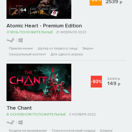
2539
р
Atomic Heart - Premium Edition
ОЧЕНЬ ПОЛОЖИТЕЛЬНЫЕ
21 ФЕВРАЛЯ 2023
Приключение
Шутер от первого лица
Экшен
Сексуальный контент
Для одного игрока
2249
р
-93%
149
р
The Chant
В ОСНОВНОМ ПОЛОЖИТЕЛЬНЫЕ
3 НОЯБРЯ 2022
Хоррор на выживание
Психологический хоррор
Хоррор