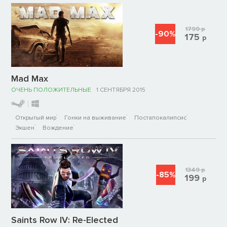
1799
р
-90%
175
р
Mad Max
ОЧЕНЬ ПОЛОЖИТЕЛЬНЫЕ
1 СЕНТЯБРЯ 2015
Открытый мир
Гонки на выживание
Постапокалипсис
Экшен
Вождение
1349
р
-85%
199
р
Saints Row IV: Re-Elected