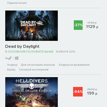
Приключение
1799
р
-37%
1129
р
Dead by Daylight
В ОСНОВНОМ ПОЛОЖИТЕЛЬНЫЕ
14 ИЮНЯ 2016
Хоррор
Для нескольких игроков
Хоррор на выживание
Кровь
Сетевой кооператив
3599
р
-94%
199
р