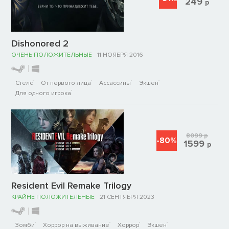
249
р
Dishonored 2
ОЧЕНЬ ПОЛОЖИТЕЛЬНЫЕ
11 НОЯБРЯ 2016
Стелс
От первого лица
Ассассины
Экшен
Для одного игрока
8099
р
-80%
1599
р
Resident Evil Remake Trilogy
КРАЙНЕ ПОЛОЖИТЕЛЬНЫЕ
21 СЕНТЯБРЯ 2023
Зомби
Хоррор на выживание
Хоррор
Экшен