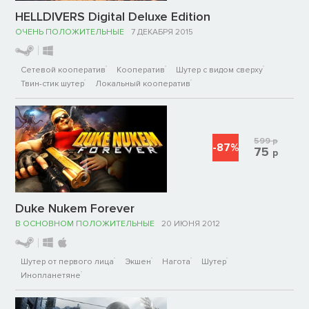
HELLDIVERS Digital Deluxe Edition
ОЧЕНЬ ПОЛОЖИТЕЛЬНЫЕ
7 ДЕКАБРЯ 2015
Сетевой кооператив
Кооператив
Шутер с видом сверху
Твин-стик шутер
Локальный кооператив
599
р
-87%
75
р
Duke Nukem Forever
В ОСНОВНОМ ПОЛОЖИТЕЛЬНЫЕ
20 ИЮНЯ 2012
Шутер от первого лица
Экшен
Нагота
Шутер
Инопланетяне