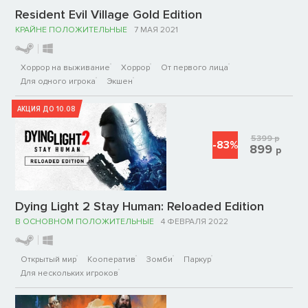
Resident Evil Village Gold Edition
КРАЙНЕ ПОЛОЖИТЕЛЬНЫЕ
7 МАЯ 2021
Хоррор на выживание
Хоррор
От первого лица
Для одного игрока
Экшен
АКЦИЯ ДО 10.08
5399
р
-83%
899
р
Dying Light 2 Stay Human: Reloaded Edition
В ОСНОВНОМ ПОЛОЖИТЕЛЬНЫЕ
4 ФЕВРАЛЯ 2022
Открытый мир
Кооператив
Зомби
Паркур
Для нескольких игроков