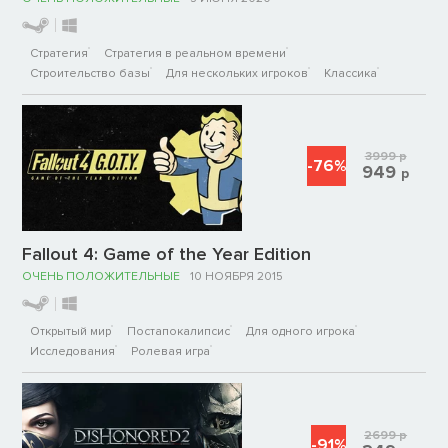
Стратегия
Стратегия в реальном времени
Строительство базы
Для нескольких игроков
Классика
3999
р
-76%
949
р
Fallout 4: Game of the Year Edition
ОЧЕНЬ ПОЛОЖИТЕЛЬНЫЕ
10 НОЯБРЯ 2015
Открытый мир
Постапокалипсис
Для одного игрока
Исследования
Ролевая игра
2699
р
-91%