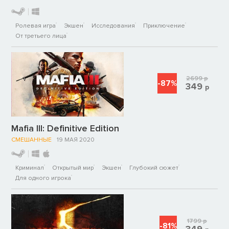
Ролевая игра
Экшен
Исследования
Приключение
От третьего лица
2699
р
-87%
349
р
Mafia III: Definitive Edition
СМЕШАННЫЕ
19 МАЯ 2020
Криминал
Открытый мир
Экшен
Глубокий сюжет
Для одного игрока
1799
р
-81%
349