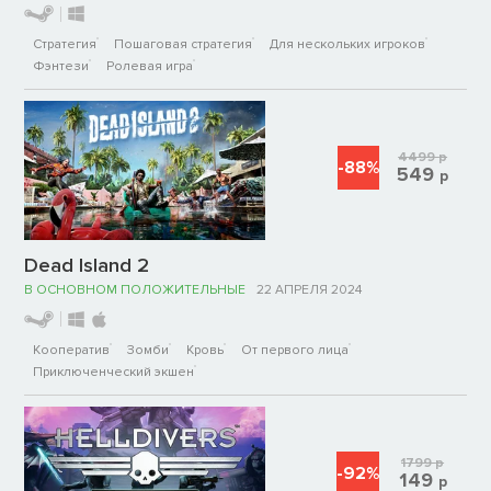
Стратегия
Пошаговая стратегия
Для нескольких игроков
Фэнтези
Ролевая игра
4499
р
-88%
549
р
Dead Island 2
В ОСНОВНОМ ПОЛОЖИТЕЛЬНЫЕ
22 АПРЕЛЯ 2024
Кооператив
Зомби
Кровь
От первого лица
Приключенческий экшен
1799
р
-92%
149
р