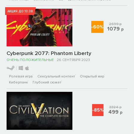
АКЦИЯ ДО 10.08
2699
р
-60%
1079
р
Cyberpunk 2077: Phantom Liberty
ОЧЕНЬ ПОЛОЖИТЕЛЬНЫЕ
26 СЕНТЯБРЯ 2023
Ролевая игра
Сексуальный контент
Открытый мир
Киберпанк
Глубокий сюжет
3324
р
-85%
499
р