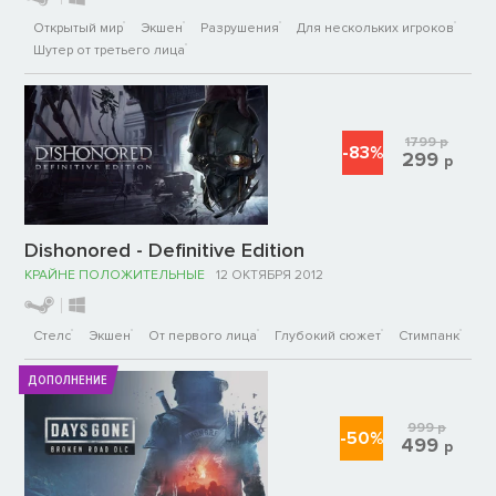
Открытый мир
Экшен
Разрушения
Для нескольких игроков
Шутер от третьего лица
1799
р
-83%
299
р
Dishonored - Definitive Edition
КРАЙНЕ ПОЛОЖИТЕЛЬНЫЕ
12 ОКТЯБРЯ 2012
Стелс
Экшен
От первого лица
Глубокий сюжет
Стимпанк
ДОПОЛНЕНИЕ
999
р
-50%
499
р