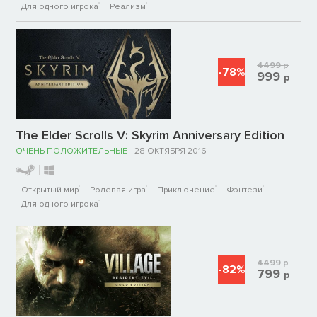
Для одного игрока
Реализм
4499
р
-78%
999
р
The Elder Scrolls V: Skyrim Anniversary Edition
ОЧЕНЬ ПОЛОЖИТЕЛЬНЫЕ
28 ОКТЯБРЯ 2016
Открытый мир
Ролевая игра
Приключение
Фэнтези
Для одного игрока
4499
р
-82%
799
р