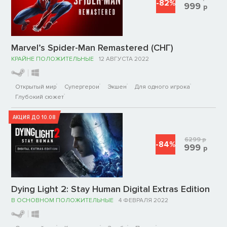
-82%
999
р
Marvel’s Spider-Man Remastered (СНГ)
КРАЙНЕ ПОЛОЖИТЕЛЬНЫЕ
12 АВГУСТА 2022
Открытый мир
Супергерои
Экшен
Для одного игрока
Глубокий сюжет
АКЦИЯ ДО 10.08
6299
р
-84%
999
р
Dying Light 2: Stay Human Digital Extras Edition
В ОСНОВНОМ ПОЛОЖИТЕЛЬНЫЕ
4 ФЕВРАЛЯ 2022