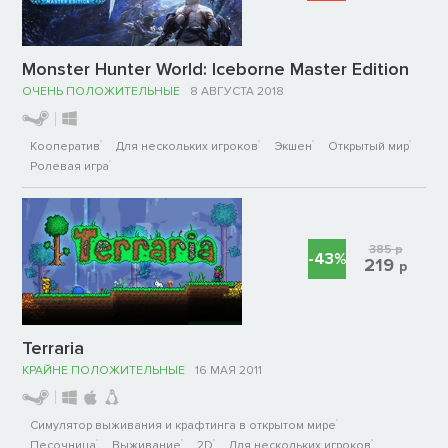
Monster Hunter World: Iceborne Master Edition
ОЧЕНЬ ПОЛОЖИТЕЛЬНЫЕ
8 АВГУСТА 2018
Кооператив
Для нескольких игроков
Экшен
Открытый мир
Ролевая игра
385
р
-43%
219
р
Terraria
КРАЙНЕ ПОЛОЖИТЕЛЬНЫЕ
16 МАЯ 2011
Симулятор выживания и крафтинга в открытом мире
Песочница
Выживание
2D
Для нескольких игроков