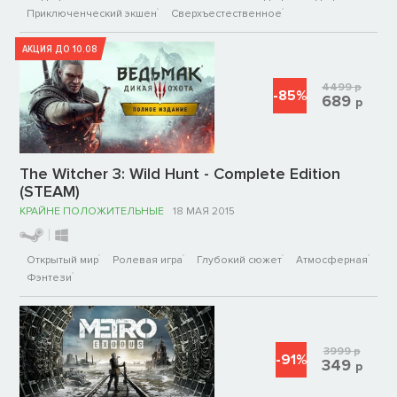
Приключенческий экшен
Сверхъестественное
АКЦИЯ ДО 10.08
4499
р
-85%
689
р
The Witcher 3: Wild Hunt - Complete Edition
(STEAM)
КРАЙНЕ ПОЛОЖИТЕЛЬНЫЕ
18 МАЯ 2015
Открытый мир
Ролевая игра
Глубокий сюжет
Атмосферная
Фэнтези
3999
р
-91%
349
р