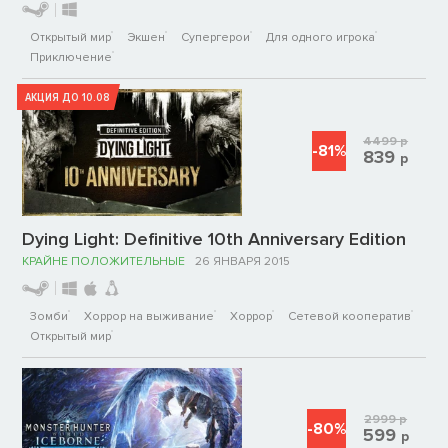
Открытый мир
Экшен
Супергерои
Для одного игрока
Приключение
АКЦИЯ ДО 10.08
4499
р
-81%
839
р
Dying Light: Definitive 10th Anniversary Edition
КРАЙНЕ ПОЛОЖИТЕЛЬНЫЕ
26 ЯНВАРЯ 2015
Зомби
Хоррор на выживание
Хоррор
Сетевой кооператив
Открытый мир
2999
р
-80%
599
р