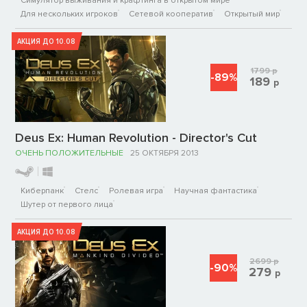
Симулятор выживания и крафтинга в открытом мире
Для нескольких игроков
Сетевой кооператив
Открытый мир
АКЦИЯ ДО 10.08
1799
р
-89%
189
р
Deus Ex: Human Revolution - Director's Cut
ОЧЕНЬ ПОЛОЖИТЕЛЬНЫЕ
25 ОКТЯБРЯ 2013
Киберпанк
Стелс
Ролевая игра
Научная фантастика
Шутер от первого лица
АКЦИЯ ДО 10.08
2699
р
-90%
279
р