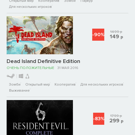
Открытый мир
Кооператив
Зомби
Паркур
Для нескольких игроков
1499
р
-90%
149
р
Dead Island Definitive Edition
ОЧЕНЬ ПОЛОЖИТЕЛЬНЫЕ
31 МАЯ 2016
Зомби
Открытый мир
Кооператив
Для нескольких игроков
Выживание
1799
р
-83%
299
р