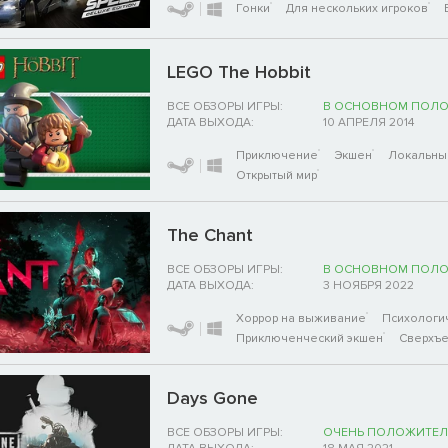
Гонки
Для нескольких игроков
LEGO The Hobbit
ВСЕ ОБЗОРЫ ИГРЫ:
В ОСНОВНОМ ПОЛ
ДАТА ВЫХОДА:
10 АПРЕЛЯ 2014
Приключение
Экшен
Локальны
Открытый мир
The Chant
ВСЕ ОБЗОРЫ ИГРЫ:
В ОСНОВНОМ ПОЛ
ДАТА ВЫХОДА:
3 НОЯБРЯ 2022
Хоррор на выживание
Психологи
Приключенческий экшен
Сверхъе
Days Gone
ВСЕ ОБЗОРЫ ИГРЫ:
ОЧЕНЬ ПОЛОЖИТЕЛ