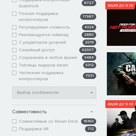
8727
dualshock
АКЦИЯ ДО 13.08
Полная поддержка
17987
контроллеров
Регулируемая сложность
4324
Рекомендуется геймпад
2880
С редактором уровней
2019
Семейный доступ
42007
Сохранение в любое время
5484
Таблицы лидеров steam
5312
Частичная поддержка
7031
контроллеров
Выбор особенности
АКЦИЯ ДО 13.08
Совместимость
Совместимые со Steam Deck
16160
Поддержка VR
712