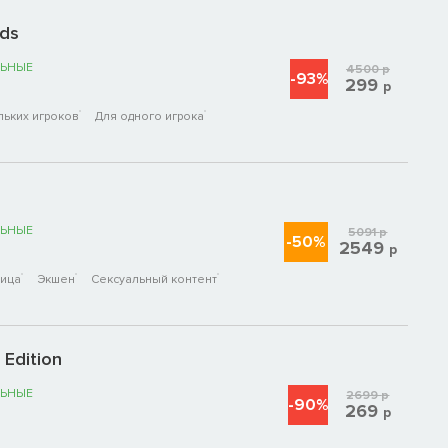
nds
ЬНЫЕ
4500
р
-93%
299
р
льких игроков
Для одного игрока
ЬНЫЕ
5091
р
-50%
2549
р
лица
Экшен
Сексуальный контент
 Edition
ЬНЫЕ
2699
р
-90%
269
р