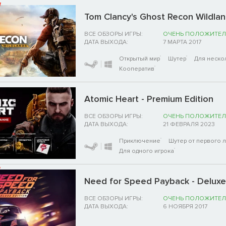
Tom Clancy's Ghost Recon Wildla
ВСЕ ОБЗОРЫ ИГРЫ:
ОЧЕНЬ ПОЛОЖИТЕЛ
ДАТА ВЫХОДА:
7 МАРТА 2017
Открытый мир
Шутер
Для неско
Кооператив
Atomic Heart - Premium Edition
ВСЕ ОБЗОРЫ ИГРЫ:
ОЧЕНЬ ПОЛОЖИТЕЛ
ДАТА ВЫХОДА:
21 ФЕВРАЛЯ 2023
Приключение
Шутер от первого 
Для одного игрока
Need for Speed Payback - Deluxe
ВСЕ ОБЗОРЫ ИГРЫ:
ОЧЕНЬ ПОЛОЖИТЕЛ
ДАТА ВЫХОДА:
6 НОЯБРЯ 2017