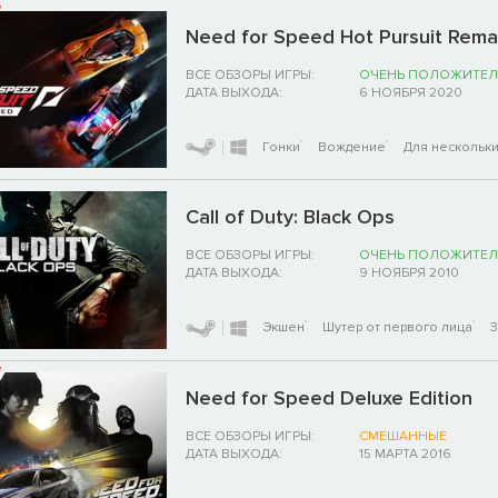
Need for Speed Hot Pursuit Rem
ВСЕ ОБЗОРЫ ИГРЫ:
ОЧЕНЬ ПОЛОЖИТЕЛ
ДАТА ВЫХОДА:
6 НОЯБРЯ 2020
Гонки
Вождение
Для нескольки
Call of Duty: Black Ops
ВСЕ ОБЗОРЫ ИГРЫ:
ОЧЕНЬ ПОЛОЖИТЕЛ
ДАТА ВЫХОДА:
9 НОЯБРЯ 2010
Экшен
Шутер от первого лица
Need for Speed Deluxe Edition
ВСЕ ОБЗОРЫ ИГРЫ:
СМЕШАННЫЕ
ДАТА ВЫХОДА:
15 МАРТА 2016