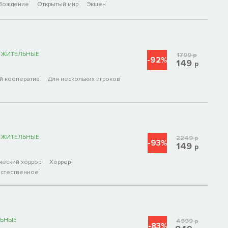
Вождение
Открытый мир
Экшен
ОЖИТЕЛЬНЫЕ
1799
р
-92%
149
р
й кооператив
Для нескольких игроков
ОЖИТЕЛЬНЫЕ
2249
р
-93%
149
р
ческий хоррор
Хоррор
стественное
ЬНЫЕ
4999
р
-83%