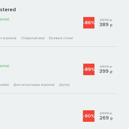
astered
ЬНЫЕ
2699
р
-86%
389
р
х игроков
Открытый мир
Боевые гонки
ЬНЫЕ
3499
р
-89%
399
р
Зомби
Для нескольких игроков
Шутер
2699
р
-90%
269
р