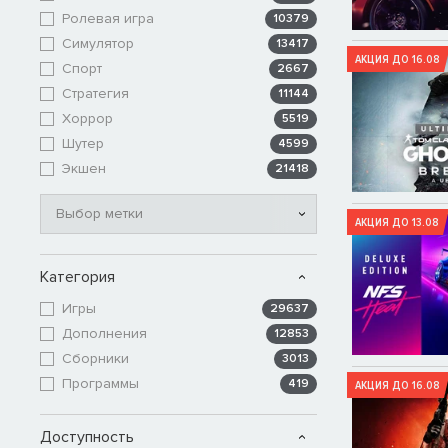
Ролевая игра
10379
Симулятор
13417
АКЦИЯ ДО 16.08
Спорт
2667
Стратегия
11144
Хоррор
5519
Шутер
4599
Экшен
21418
Выбор метки
АКЦИЯ ДО 13.08
Категория
Игры
29637
Дополнения
12853
Сборники
3013
Программы
419
АКЦИЯ ДО 16.08
Доступность