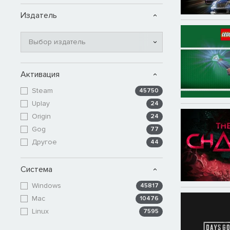
Издатель
Выбор издатель
Активация
Steam
45750
Uplay
24
Origin
24
Gog
77
Другое
44
Система
Windows
45817
Mac
10476
Linux
7595