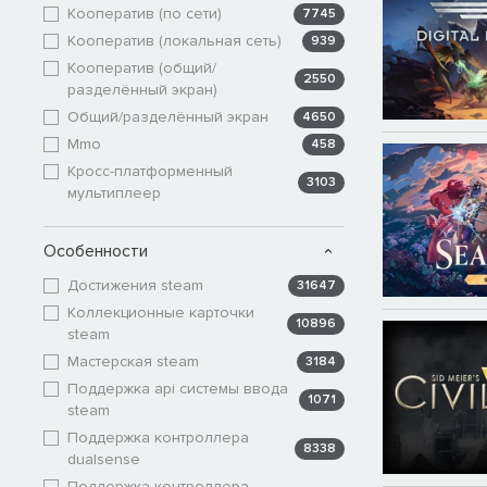
Кооператив (по сети)
7745
Кооператив (локальная сеть)
939
Кооператив (общий/
2550
разделённый экран)
Общий/разделённый экран
4650
Mmo
458
Кросс-платформенный
3103
мультиплеер
Особенности
Достижения steam
31647
Коллекционные карточки
10896
steam
Мастерская steam
3184
Поддержка api системы ввода
1071
steam
Поддержка контроллера
8338
dualsense
Поддержка контроллера