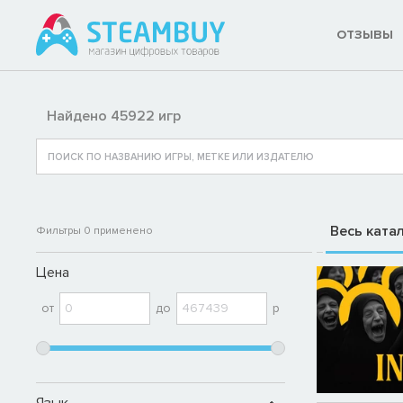
ОТЗЫВЫ
Найдено 45922 игр
Весь ката
Фильтры
0
применено
Цена
от
до
р
Язык