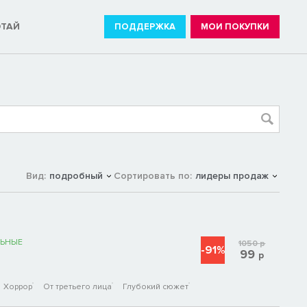
ОТАЙ
ПОДДЕРЖКА
МОИ ПОКУПКИ
Вид:
подробный
Сортировать по:
лидеры продаж
ЬНЫЕ
1050
р
-91%
99
р
Хоррор
От третьего лица
Глубокий сюжет