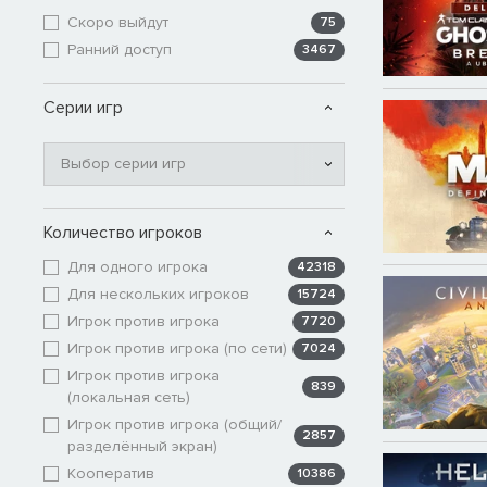
Скоро выйдут
75
Ранний доступ
3467
Серии игр
Выбор серии игр
Количество игроков
Для одного игрока
42318
Для нескольких игроков
15724
Игрок против игрока
7720
Игрок против игрока (по сети)
7024
Игрок против игрока
839
(локальная сеть)
Игрок против игрока (общий/
2857
разделённый экран)
Кооператив
10386