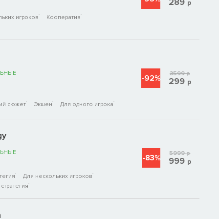
289
р
льких игроков
Кооператив
ЬНЫЕ
3599
р
-92%
299
р
ий сюжет
Экшен
Для одного игрока
gy
ЬНЫЕ
5999
р
-83%
999
р
тегия
Для нескольких игроков
стратегия
n