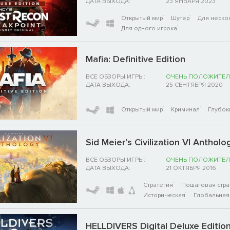
ДАТА ВЫХОДА:
23 ЯНВАРЯ 2023
Открытый мир
Шутер
Для неско
Для одного игрока
Mafia: Definitive Edition
ВСЕ ОБЗОРЫ ИГРЫ:
ОЧЕНЬ ПОЛОЖИТЕЛ
ДАТА ВЫХОДА:
25 СЕНТЯБРЯ 2020
Открытый мир
Криминал
Глубок
Sid Meier’s Civilization VI Antholo
ВСЕ ОБЗОРЫ ИГРЫ:
ОЧЕНЬ ПОЛОЖИТЕЛ
ДАТА ВЫХОДА:
21 ОКТЯБРЯ 2016
Стратегия
Пошаговая стра
Историческая
Глобальная 
HELLDIVERS Digital Deluxe Editio