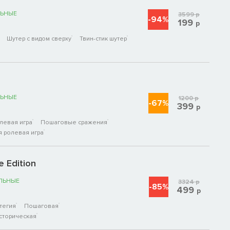
ЬНЫЕ
3599
р
-94%
199
р
Шутер с видом сверху
Твин-стик шутер
ЬНЫЕ
1200
р
-67%
399
р
левая игра
Пошаговые сражения
я ролевая игра
e Edition
ЛЬНЫЕ
3324
р
-85%
499
р
тегия
Пошаговая
сторическая