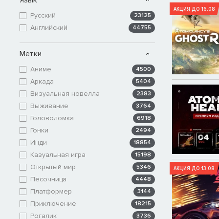
АКЦИЯ ДО 16.08
Русский
23125
Английский
44755
Метки
Аниме
4500
Аркада
5404
Визуальная новелла
2383
Выживание
3764
Головоломка
6918
Гонки
2494
Инди
18854
Казуальная игра
15198
Открытый мир
5346
АКЦИЯ ДО 13.08
Песочница
4448
Платформер
3144
Приключение
18215
Рогалик
3736