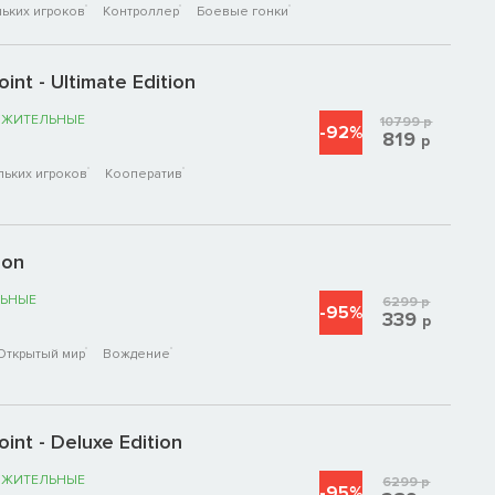
ьких игроков
Контроллер
Боевые гонки
nt - Ultimate Edition
ОЖИТЕЛЬНЫЕ
10799
р
-92%
819
р
льких игроков
Кооператив
ion
ЬНЫЕ
6299
р
-95%
339
р
Открытый мир
Вождение
int - Deluxe Edition
ОЖИТЕЛЬНЫЕ
6299
р
-95%