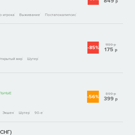
849
р
о игрока
Выживание
Постапокалипсис
1199
р
-85%
175
р
ткрытый мир
Шутер
ЛЬНЫЕ
899
р
-56%
399
р
Экшен
Шутер
90-е
(СНГ)