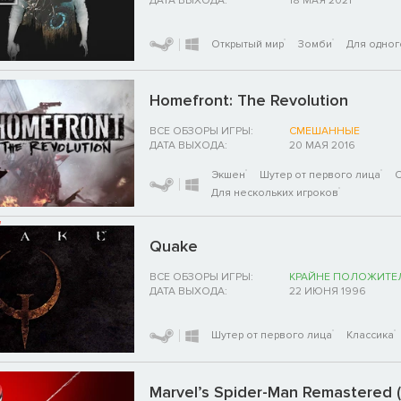
ДАТА ВЫХОДА:
18 МАЯ 2021
Открытый мир
Зомби
Для одног
Homefront: The Revolution
ВСЕ ОБЗОРЫ ИГРЫ:
СМЕШАННЫЕ
ДАТА ВЫХОДА:
20 МАЯ 2016
Экшен
Шутер от первого лица
О
Для нескольких игроков
Quake
ВСЕ ОБЗОРЫ ИГРЫ:
КРАЙНЕ ПОЛОЖИТЕ
ДАТА ВЫХОДА:
22 ИЮНЯ 1996
Шутер от первого лица
Классика
Marvel’s Spider-Man Remastered 