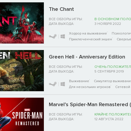
The Chant
ВСЕ ОБЗОРЫ ИГРЫ:
В ОСНОВНОМ ПОЛ
ДАТА ВЫХОДА:
3 НОЯБРЯ 2022
Хоррор на выживание
Психологи
Приключенческий экшен
Сверхъе
Green Hell - Anniversary Edition
ВСЕ ОБЗОРЫ ИГРЫ:
ОЧЕНЬ ПОЛОЖИТЕЛ
ДАТА ВЫХОДА:
5 СЕНТЯБРЯ 2019
Выживание
Симулятор выживания
Для нескольких игроков
Сетевой
Marvel’s Spider-Man Remastered 
ВСЕ ОБЗОРЫ ИГРЫ:
КРАЙНЕ ПОЛОЖИТЕ
ДАТА ВЫХОДА:
12 АВГУСТА 2022