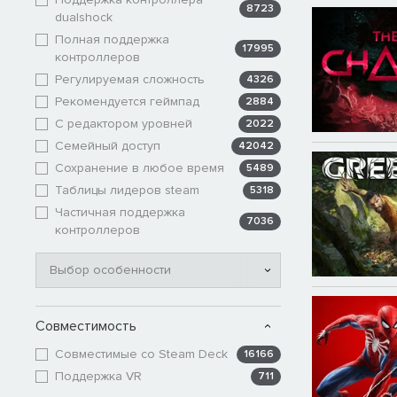
8723
dualshock
Полная поддержка
17995
контроллеров
Регулируемая сложность
4326
Рекомендуется геймпад
2884
С редактором уровней
2022
Семейный доступ
42042
Сохранение в любое время
5489
Таблицы лидеров steam
5318
Частичная поддержка
7036
контроллеров
Выбор особенности
Совместимость
Совместимые со Steam Deck
16166
Поддержка VR
711