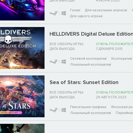
ДАТА ВЫХОДА:
4 ИЮНЯ 2020
Гонки
Для нескольких игроков
Для одного игрока
HELLDIVERS Digital Deluxe Editio
ВСЕ ОБЗОРЫ ИГРЫ:
ОЧЕНЬ ПОЛОЖИТЕЛ
ДАТА ВЫХОДА:
7 ДЕКАБРЯ 2015
Сетевой кооператив
Кооператив
Локальный кооператив
Sea of Stars: Sunset Edition
ВСЕ ОБЗОРЫ ИГРЫ:
ОЧЕНЬ ПОЛОЖИТЕЛ
ДАТА ВЫХОДА:
29 АВГУСТА 2023
Пиксельная графика
Японская ро
Локальный кооператив
Партийна