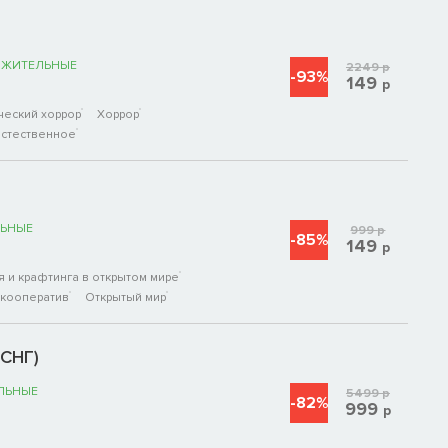
ОЖИТЕЛЬНЫЕ
2249
р
-93%
149
р
ческий хоррор
Хоррор
стественное
ЬНЫЕ
999
р
-85%
149
р
 и крафтинга в открытом мире
 кооператив
Открытый мир
(СНГ)
ЛЬНЫЕ
5499
р
-82%
999
р