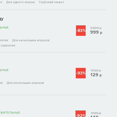
ен
Для одного игрока
Глубокий сюжет
gy
ЬНЫЕ
5999
р
-83%
999
р
тегия
Для нескольких игроков
стратегия
ЬНЫЕ
1799
р
-93%
129
р
ия
Для нескольких игроков
ОЖИТЕЛЬНЫЕ
1799
р
-92%