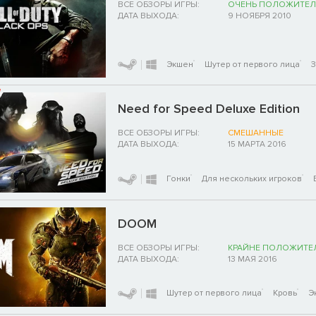
ВСЕ ОБЗОРЫ ИГРЫ:
ОЧЕНЬ ПОЛОЖИТЕЛ
ДАТА ВЫХОДА:
9 НОЯБРЯ 2010
Экшен
Шутер от первого лица
Need for Speed Deluxe Edition
ВСЕ ОБЗОРЫ ИГРЫ:
СМЕШАННЫЕ
ДАТА ВЫХОДА:
15 МАРТА 2016
Гонки
Для нескольких игроков
DOOM
ВСЕ ОБЗОРЫ ИГРЫ:
КРАЙНЕ ПОЛОЖИТЕ
ДАТА ВЫХОДА:
13 МАЯ 2016
Шутер от первого лица
Кровь
Э