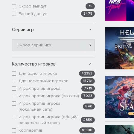
Скоро выйдут
75
Ранний доступ
3475
Серии игр
Выбор серии игр
Количество игроков
Для одного игрока
42353
Для нескольких игроков
15731
Игрок против игрока
7719
Игрок против игрока (по сети)
7023
Игрок против игрока
840
(локальная сеть)
Игрок против игрока (общий/
2859
разделённый экран)
Кооператив
10388