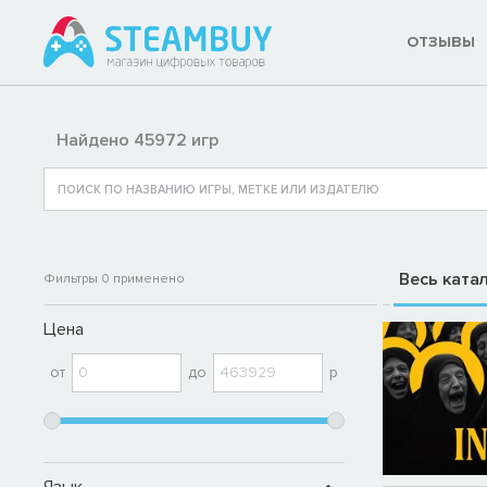
ОТЗЫВЫ
Найдено 45972 игр
Весь ката
Фильтры
0
применено
Цена
от
до
р
Язык