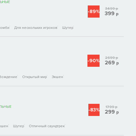
ЬНЫЕ
3499
р
-89%
399
р
Зомби
Для нескольких игроков
Шутер
2699
р
-90%
269
р
Вождение
Открытый мир
Экшен
ЛЬНЫЕ
1799
р
-83%
299
р
кшен
Шутер
Отличный саундтрек