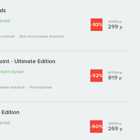
nds
ЬНЫЕ
4500
р
-93%
299
р
о игрока
Для нескольких игроков
nt - Ultimate Edition
ОЖИТЕЛЬНЫЕ
10799
р
-92%
819
р
льких игроков
Кооператив
 Edition
ЬНЫЕ
2699
р
-90%
269
р