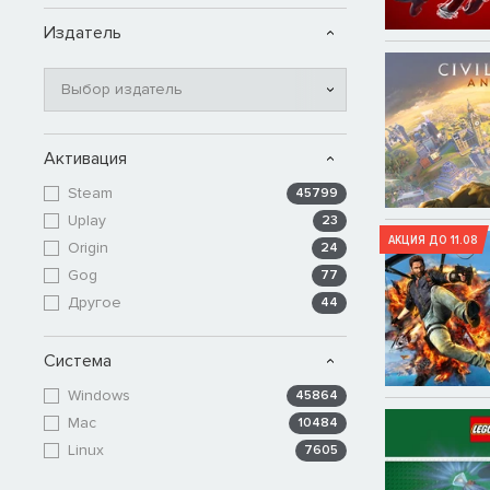
Издатель
Выбор издатель
Активация
Steam
45799
Uplay
23
АКЦИЯ ДО 11.08
Origin
24
Gog
77
Другое
44
Система
Windows
45864
Mac
10484
Linux
7605