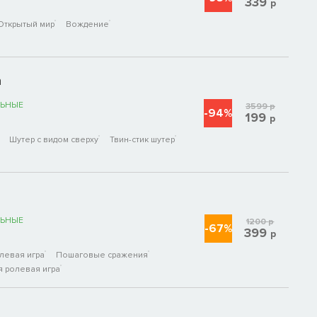
339
р
Открытый мир
Вождение
n
ЬНЫЕ
3599
р
-94%
199
р
Шутер с видом сверху
Твин-стик шутер
ЬНЫЕ
1200
р
-67%
399
р
левая игра
Пошаговые сражения
я ролевая игра