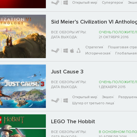
Открытый мир
Супергерои
Экш
Sid Meier’s Civilization VI Antholo
ВСЕ ОБЗОРЫ ИГРЫ:
ОЧЕНЬ ПОЛОЖИТЕЛ
ДАТА ВЫХОДА:
21 ОКТЯБРЯ 2016
Стратегия
Пошаговая стра
Историческая
Глобальная 
Just Cause 3
ВСЕ ОБЗОРЫ ИГРЫ:
ОЧЕНЬ ПОЛОЖИТЕЛ
ДАТА ВЫХОДА:
1 ДЕКАБРЯ 2015
Открытый мир
Экшен
Разрушен
Шутер от третьего лица
LEGO The Hobbit
ВСЕ ОБЗОРЫ ИГРЫ:
В ОСНОВНОМ ПОЛ
ДАТА ВЫХОДА:
10 АПРЕЛЯ 2014