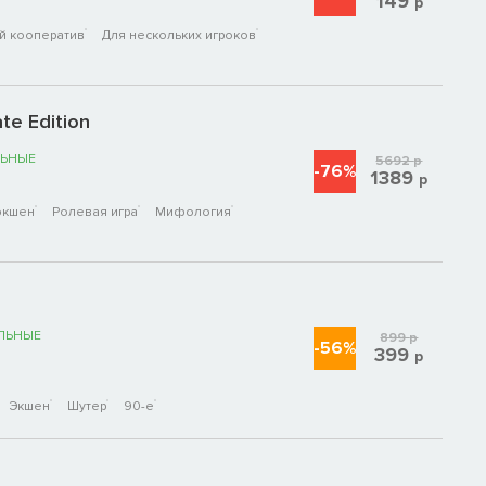
149
р
й кооператив
Для нескольких игроков
te Edition
ЬНЫЕ
5692
р
-76%
1389
р
экшен
Ролевая игра
Мифология
ЛЬНЫЕ
899
р
-56%
399
р
Экшен
Шутер
90-е