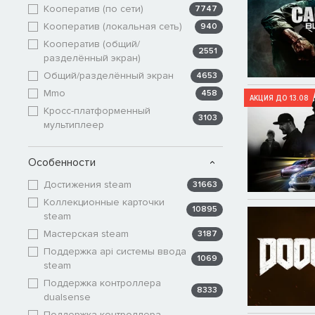
Кооператив (по сети)
7747
Кооператив (локальная сеть)
940
Кооператив (общий/
2551
разделённый экран)
Общий/разделённый экран
4653
Mmo
458
АКЦИЯ ДО 13.08
Кросс-платформенный
3103
мультиплеер
Особенности
Достижения steam
31663
Коллекционные карточки
10895
steam
Мастерская steam
3187
Поддержка api системы ввода
1069
steam
Поддержка контроллера
8333
dualsense
Поддержка контроллера