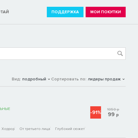
ОТАЙ
ПОДДЕРЖКА
МОИ ПОКУПКИ
Вид:
подробный
Сортировать по:
лидеры продаж
ЬНЫЕ
1050
р
-91%
99
р
Хоррор
От третьего лица
Глубокий сюжет