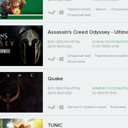
Приключение
Экшен
Локальны
Открытый мир
Assassin's Creed Odyssey - Ultima
ВСЕ ОБЗОРЫ ИГРЫ:
ОЧЕНЬ ПОЛОЖИТЕЛ
ДАТА ВЫХОДА:
5 ОКТЯБРЯ 2018
Открытый мир
Приключенческий 
Ассассины
Quake
ВСЕ ОБЗОРЫ ИГРЫ:
КРАЙНЕ ПОЛОЖИТЕ
ДАТА ВЫХОДА:
22 ИЮНЯ 1996
Шутер от первого лица
Классика
TUNIC