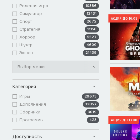
Ролевая игра
10386
Симулятор
13431
АКЦИЯ ДО 16.08
Спорт
2672
Стратегия
11156
Хоррор
5527
Шутер
4609
Экшен
21439
Выбор метки
Категория
Игры
29673
Дополнения
12857
Сборники
3019
Программы
423
АКЦИЯ ДО 13.08
Доступность