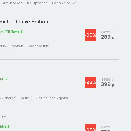
ьких игроков
Контроллер
Боевые гонки
int - Deluxe Edition
ОЖИТЕЛЬНЫЕ
6299
р
-95%
289
р
льких игроков
Кооператив
ЬНЫЕ
3599
р
-92%
299
р
ий сюжет
Экшен
Для одного игрока
ion
ЬНЫЕ
6299
р
-95%