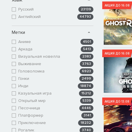
АКЦИЯ ДО 16.08
Русский
23139
Английский
44793
Метки
Аниме
4501
Аркада
5413
АКЦИЯ ДО 16.08
Визуальная новелла
2383
Выживание
3763
Головоломка
6923
Гонки
2499
Инди
18874
Казуальная игра
15212
Открытый мир
5339
АКЦИЯ ДО 13.08
Песочница
4446
Платформер
3141
Приключение
18232
Рогалик
3740