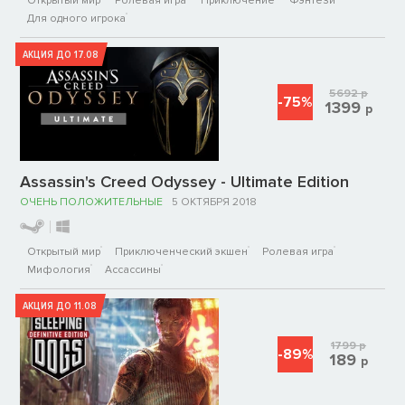
Открытый мир
Ролевая игра
Приключение
Фэнтези
Для одного игрока
АКЦИЯ ДО 17.08
5692
р
-75%
1399
р
Assassin's Creed Odyssey - Ultimate Edition
ОЧЕНЬ ПОЛОЖИТЕЛЬНЫЕ
5 ОКТЯБРЯ 2018
Открытый мир
Приключенческий экшен
Ролевая игра
Мифология
Ассассины
АКЦИЯ ДО 11.08
1799
р
-89%
189
р