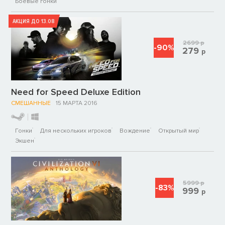
Боевые гонки
АКЦИЯ ДО 13.08
2699
р
-90%
279
р
Need for Speed Deluxe Edition
СМЕШАННЫЕ
15 МАРТА 2016
Гонки
Для нескольких игроков
Вождение
Открытый мир
Экшен
5999
р
-83%
999
р