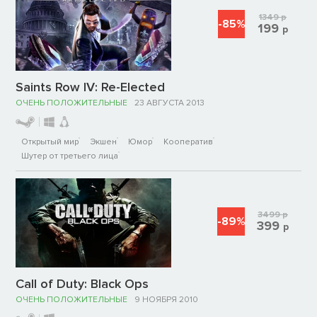
1349
р
-85%
199
р
Saints Row IV: Re-Elected
ОЧЕНЬ ПОЛОЖИТЕЛЬНЫЕ
23 АВГУСТА 2013
Открытый мир
Экшен
Юмор
Кооператив
Шутер от третьего лица
3499
р
-89%
399
р
Call of Duty: Black Ops
ОЧЕНЬ ПОЛОЖИТЕЛЬНЫЕ
9 НОЯБРЯ 2010