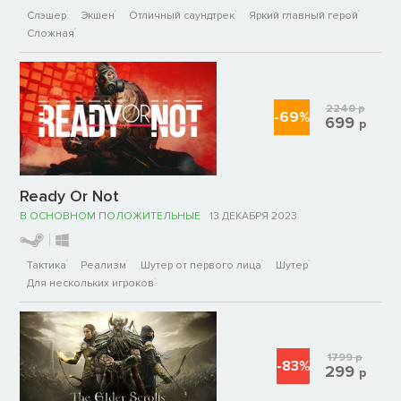
Слэшер
Экшен
Отличный саундтрек
Яркий главный герой
Сложная
2240
р
-69%
699
р
Ready Or Not
В ОСНОВНОМ ПОЛОЖИТЕЛЬНЫЕ
13 ДЕКАБРЯ 2023
Тактика
Реализм
Шутер от первого лица
Шутер
Для нескольких игроков
1799
р
-83%
299
р