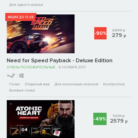
Для одного игрока
АКЦИЯ ДО 13.08
2699
р
-90%
279
р
Need for Speed Payback - Deluxe Edition
ОЧЕНЬ ПОЛОЖИТЕЛЬНЫЕ
6 НОЯБРЯ 2017
Гонки
Открытый мир
Для нескольких игроков
Контроллер
Боевые гонки
5091
р
-49%
2579
р