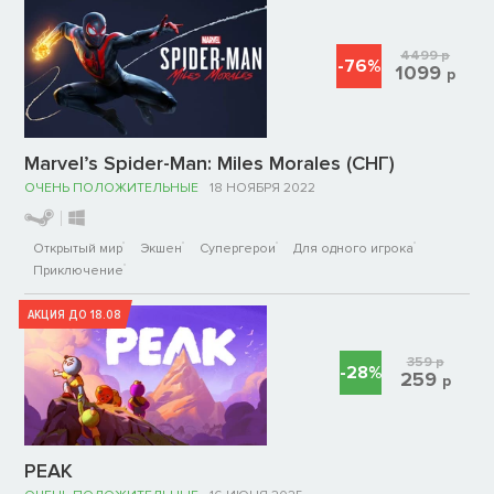
4499
р
-76%
1099
р
Marvel’s Spider-Man: Miles Morales (СНГ)
ОЧЕНЬ ПОЛОЖИТЕЛЬНЫЕ
18 НОЯБРЯ 2022
Открытый мир
Экшен
Супергерои
Для одного игрока
Приключение
АКЦИЯ ДО 18.08
359
р
-28%
259
р
PEAK