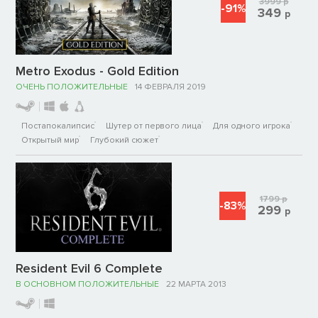
3999
р
-91%
349
р
Metro Exodus - Gold Edition
ОЧЕНЬ ПОЛОЖИТЕЛЬНЫЕ
14 ФЕВРАЛЯ 2019
Постапокалипсис
Шутер от первого лица
Для одного игрока
Открытый мир
Глубокий сюжет
1799
р
-83%
299
р
Resident Evil 6 Complete
В ОСНОВНОМ ПОЛОЖИТЕЛЬНЫЕ
22 МАРТА 2013