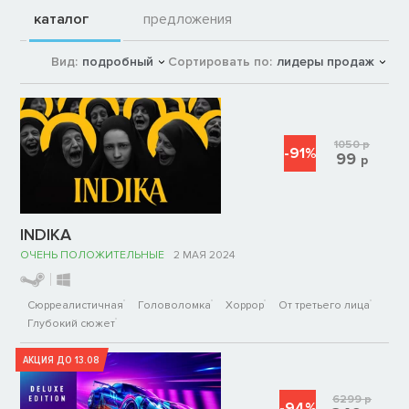
каталог
предложения
Вид:
подробный
Сортировать по:
лидеры продаж
1050
р
-91%
99
р
INDIKA
ОЧЕНЬ ПОЛОЖИТЕЛЬНЫЕ
2 МАЯ 2024
Сюрреалистичная
Головоломка
Хоррор
От третьего лица
Глубокий сюжет
АКЦИЯ ДО 13.08
6299
р
-94%