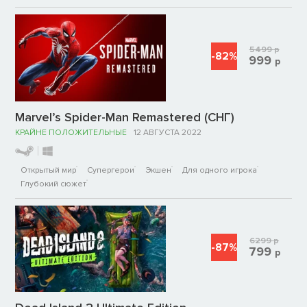
5499
р
-82%
999
р
Marvel’s Spider-Man Remastered (СНГ)
КРАЙНЕ ПОЛОЖИТЕЛЬНЫЕ
12 АВГУСТА 2022
Открытый мир
Супергерои
Экшен
Для одного игрока
Глубокий сюжет
6299
р
-87%
799
р