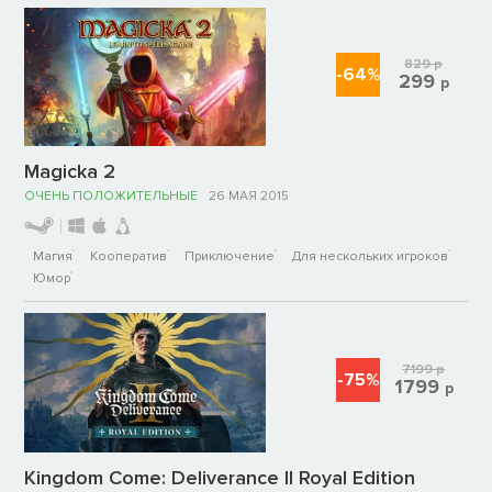
829
р
-64%
299
р
Magicka 2
ОЧЕНЬ ПОЛОЖИТЕЛЬНЫЕ
26 МАЯ 2015
Магия
Кооператив
Приключение
Для нескольких игроков
Юмор
7199
р
-75%
1799
р
Kingdom Come: Deliverance II Royal Edition