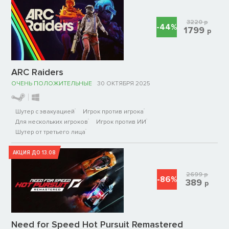
3220
р
-44%
1799
р
ARC Raiders
ОЧЕНЬ ПОЛОЖИТЕЛЬНЫЕ
30 ОКТЯБРЯ 2025
Шутер с эвакуацией
Игрок против игрока
Для нескольких игроков
Игрок против ИИ
Шутер от третьего лица
АКЦИЯ ДО 13.08
2699
р
-86%
389
р
Need for Speed Hot Pursuit Remastered