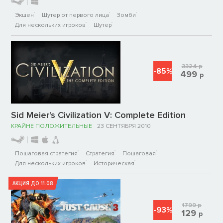
Экшен
Шутер от первого лица
Зомби
Для нескольких игроков
Шутер
3324
р
-85%
499
р
Sid Meier's Civilization V: Complete Edition
КРАЙНЕ ПОЛОЖИТЕЛЬНЫЕ
23 СЕНТЯБРЯ 2010
Пошаговая стратегия
Стратегия
Пошаговая
Для нескольких игроков
Историческая
АКЦИЯ ДО 11.08
1799
р
-93%
129
р