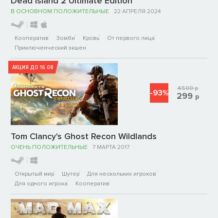
Dead Island 2 Ultimate Edition
В ОСНОВНОМ ПОЛОЖИТЕЛЬНЫЕ
22 АПРЕЛЯ 2024
Кооператив
Зомби
Кровь
От первого лица
Приключенческий экшен
АКЦИЯ ДО 16.08
4500
р
-93%
299
р
Tom Clancy's Ghost Recon Wildlands
ОЧЕНЬ ПОЛОЖИТЕЛЬНЫЕ
7 МАРТА 2017
Открытый мир
Шутер
Для нескольких игроков
Для одного игрока
Кооператив