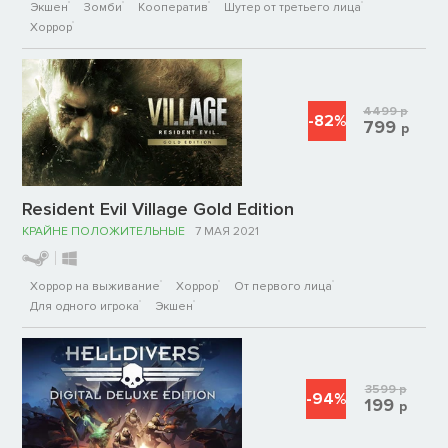
Экшен
Зомби
Кооператив
Шутер от третьего лица
Хоррор
4499
р
-82%
799
р
Resident Evil Village Gold Edition
КРАЙНЕ ПОЛОЖИТЕЛЬНЫЕ
7 МАЯ 2021
Хоррор на выживание
Хоррор
От первого лица
Для одного игрока
Экшен
3599
р
-94%
199
р