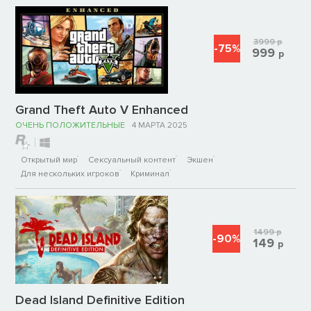
3999
р
-75%
999
р
Grand Theft Auto V Enhanced
ОЧЕНЬ ПОЛОЖИТЕЛЬНЫЕ
4 МАРТА 2025
Открытый мир
Сексуальный контент
Экшен
Для нескольких игроков
Криминал
1499
р
-90%
149
р
Dead Island Definitive Edition