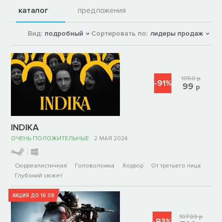
каталог
предложения
Вид:
подробный
Сортировать по:
лидеры продаж
1050
р
-91%
99
р
INDIKA
ОЧЕНЬ ПОЛОЖИТЕЛЬНЫЕ
2 МАЯ 2024
Сюрреалистичная
Головоломка
Хоррор
От третьего лица
Глубокий сюжет
АКЦИЯ ДО 16.08
10799
р
-93%