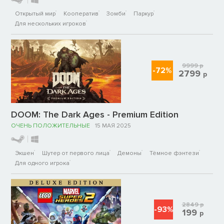
Открытый мир
Кооператив
Зомби
Паркур
Для нескольких игроков
9999
р
-72%
2799
р
DOOM: The Dark Ages - Premium Edition
ОЧЕНЬ ПОЛОЖИТЕЛЬНЫЕ
15 МАЯ 2025
Экшен
Шутер от первого лица
Демоны
Тёмное фэнтези
Для одного игрока
2849
р
-93%
199
р