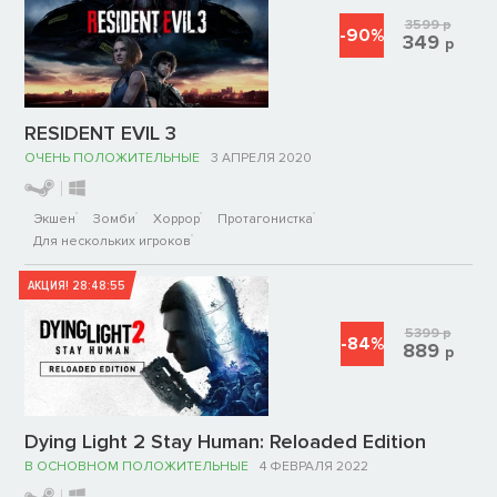
3599
р
-90%
349
р
RESIDENT EVIL 3
ОЧЕНЬ ПОЛОЖИТЕЛЬНЫЕ
3 АПРЕЛЯ 2020
Экшен
Зомби
Хоррор
Протагонистка
Для нескольких игроков
АКЦИЯ!
28:48:55
5399
р
-84%
889
р
Dying Light 2 Stay Human: Reloaded Edition
В ОСНОВНОМ ПОЛОЖИТЕЛЬНЫЕ
4 ФЕВРАЛЯ 2022