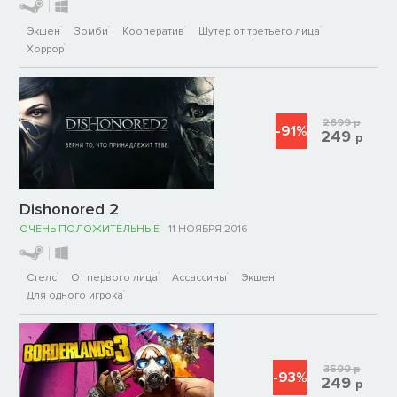
Экшен
Зомби
Кооператив
Шутер от третьего лица
Хоррор
2699
р
-91%
249
р
Dishonored 2
ОЧЕНЬ ПОЛОЖИТЕЛЬНЫЕ
11 НОЯБРЯ 2016
Стелс
От первого лица
Ассассины
Экшен
Для одного игрока
3599
р
-93%
249
р