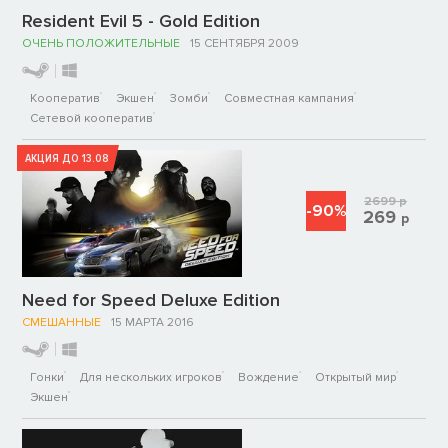
Resident Evil 5 - Gold Edition
ОЧЕНЬ ПОЛОЖИТЕЛЬНЫЕ
15 СЕНТЯБРЯ 2009
Кооператив
Экшен
Зомби
Совместная кампания
Сетевой кооператив
АКЦИЯ ДО 13.08
2699
р
-90%
269
р
Need for Speed Deluxe Edition
СМЕШАННЫЕ
15 МАРТА 2016
Гонки
Для нескольких игроков
Вождение
Открытый мир
Экшен