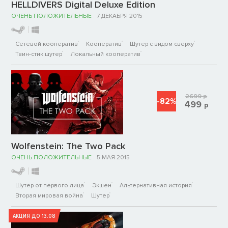
HELLDIVERS Digital Deluxe Edition
ОЧЕНЬ ПОЛОЖИТЕЛЬНЫЕ
7 ДЕКАБРЯ 2015
Сетевой кооператив
Кооператив
Шутер с видом сверху
Твин-стик шутер
Локальный кооператив
2699
р
-82%
499
р
Wolfenstein: The Two Pack
ОЧЕНЬ ПОЛОЖИТЕЛЬНЫЕ
5 МАЯ 2015
Шутер от первого лица
Экшен
Альтернативная история
Вторая мировая война
Шутер
АКЦИЯ ДО 13.08