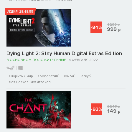
АКЦИЯ!
28:48:55
6299
р
-84%
999
р
Dying Light 2: Stay Human Digital Extras Edition
В ОСНОВНОМ ПОЛОЖИТЕЛЬНЫЕ
4 ФЕВРАЛЯ 2022
Открытый мир
Кооператив
Зомби
Паркур
Для нескольких игроков
2249
р
-93%
149
р