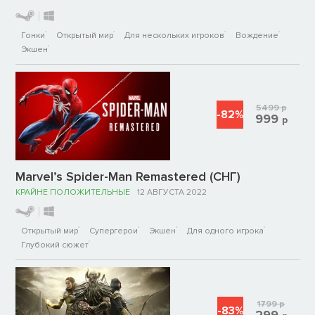
Гонки
Открытый мир
Для нескольких игроков
Вождение
Экшен
5499
р
-82%
999
р
Marvel’s Spider-Man Remastered (СНГ)
КРАЙНЕ ПОЛОЖИТЕЛЬНЫЕ
12 АВГУСТА 2022
Открытый мир
Супергерои
Экшен
Для одного игрока
Глубокий сюжет
1799
р
-83%
299