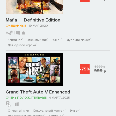
Mafia III: Definitive Edition
СМЕШАННЫЕ
19 МАЯ 2020
Криминал
Открытый мир
Экшен
Глубокий сюжет
Для одного игрока
3999
р
-75%
999
р
Grand Theft Auto V Enhanced
ОЧЕНЬ ПОЛОЖИТЕЛЬНЫЕ
4 МАРТА 2025
Открытый мир
Сексуальный контент
Экшен
Для нескольких игроков
Криминал