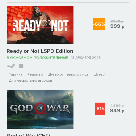
2950
р
-66%
999
р
Ready or Not LSPD Edition
В ОСНОВНОМ ПОЛОЖИТЕЛЬНЫЕ
13 ДЕКАБРЯ 2023
Тактика
Реализм
Шутер от первого лица
Шутер
Для нескольких игроков
4499
р
-81%
849
р
God of War (СНГ)