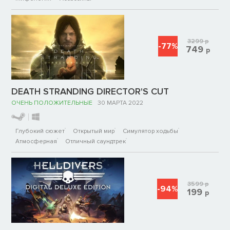
3299
р
-77%
749
р
DEATH STRANDING DIRECTOR'S CUT
ОЧЕНЬ ПОЛОЖИТЕЛЬНЫЕ
30 МАРТА 2022
Глубокий сюжет
Открытый мир
Симулятор ходьбы
Атмосферная
Отличный саундтрек
3599
р
-94%
199
р