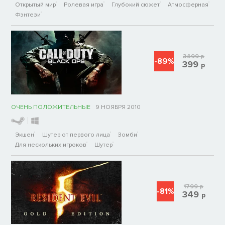
Открытый мир
Ролевая игра
Глубокий сюжет
Атмосферная
Фэнтези
3499
р
-89%
399
р
ОЧЕНЬ ПОЛОЖИТЕЛЬНЫЕ
9 НОЯБРЯ 2010
Экшен
Шутер от первого лица
Зомби
Для нескольких игроков
Шутер
1799
р
-81%
349
р