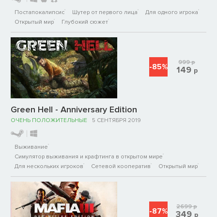
Постапокалипсис
Шутер от первого лица
Для одного игрока
Открытый мир
Глубокий сюжет
999
р
-85%
149
р
Green Hell - Anniversary Edition
ОЧЕНЬ ПОЛОЖИТЕЛЬНЫЕ
5 СЕНТЯБРЯ 2019
Выживание
Симулятор выживания и крафтинга в открытом мире
Для нескольких игроков
Сетевой кооператив
Открытый мир
2699
р
-87%
349
р