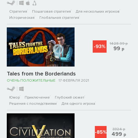
Стратегия
Пошаговая стратегия
Для нескольких игроков
Историческая
Глобальная стратегия
1428.99
р
-93%
99
р
Tales from the Borderlands
ОЧЕНЬ ПОЛОЖИТЕЛЬНЫЕ
17 ФЕВРАЛЯ 2021
Юмор
Приключение
Глубокий сюжет
Решения с последствиями
Для одного игрока
3324
р
-85%
499
р