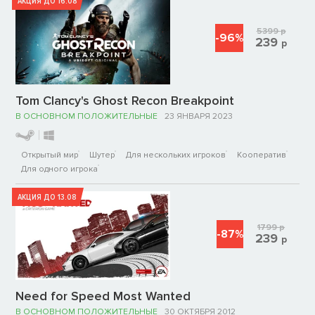
АКЦИЯ ДО 16.08
5399
р
-96%
239
р
Tom Clancy's Ghost Recon Breakpoint
В ОСНОВНОМ ПОЛОЖИТЕЛЬНЫЕ
23 ЯНВАРЯ 2023
Открытый мир
Шутер
Для нескольких игроков
Кооператив
Для одного игрока
АКЦИЯ ДО 13.08
1799
р
-87%
239
р
Need for Speed Most Wanted
В ОСНОВНОМ ПОЛОЖИТЕЛЬНЫЕ
30 ОКТЯБРЯ 2012