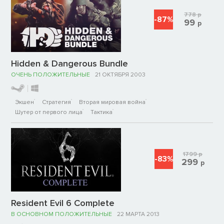
778
р
-87%
99
р
Hidden & Dangerous Bundle
ОЧЕНЬ ПОЛОЖИТЕЛЬНЫЕ
21 ОКТЯБРЯ 2003
Экшен
Стратегия
Вторая мировая война
Шутер от первого лица
Тактика
1799
р
-83%
299
р
Resident Evil 6 Complete
В ОСНОВНОМ ПОЛОЖИТЕЛЬНЫЕ
22 МАРТА 2013