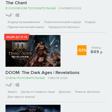
The Chant
В ОСНОВНОМ ПОЛОЖИТЕЛЬНЫЕ
3 НОЯБРЯ 2022
Хоррор на выживание
Психологический хоррор
Хоррор
Приключенческий экшен
Сверхъестественное
АКЦИЯ ДО 13.08
1799
р
-53%
849
р
DOOM: The Dark Ages | Revelations
ОЧЕНЬ ПОЛОЖИТЕЛЬНЫЕ
7 ИЮЛЯ 2026
Экшен
Шутер от первого лица
Демоны
Тёмное фэнтези
Для одного игрока