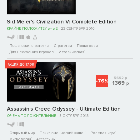
Sid Meier's Civilization V: Complete Edition
КРАЙНЕ ПОЛОЖИТЕЛЬНЫЕ
23 СЕНТЯБРЯ 2010
Пошаговая стратегия
Стратегия
Пошаговая
Для нескольких игроков
Историческая
АКЦИЯ ДО 17.08
5692
р
-76%
1369
р
Assassin's Creed Odyssey - Ultimate Edition
ОЧЕНЬ ПОЛОЖИТЕЛЬНЫЕ
5 ОКТЯБРЯ 2018
Открытый мир
Приключенческий экшен
Ролевая игра
Мифология
Ассассины