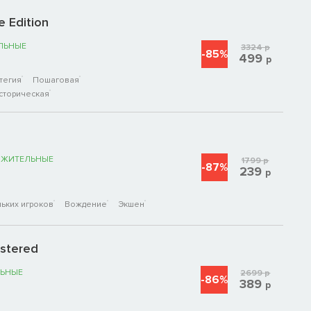
e Edition
ЛЬНЫЕ
3324
р
-85%
499
р
тегия
Пошаговая
сторическая
ОЖИТЕЛЬНЫЕ
1799
р
-87%
239
р
ьких игроков
Вождение
Экшен
astered
ЬНЫЕ
2699
р
-86%
389
р