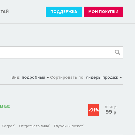
ОТАЙ
ПОДДЕРЖКА
МОИ ПОКУПКИ
Вид:
подробный
Сортировать по:
лидеры продаж
ЬНЫЕ
1050
р
-91%
99
р
Хоррор
От третьего лица
Глубокий сюжет