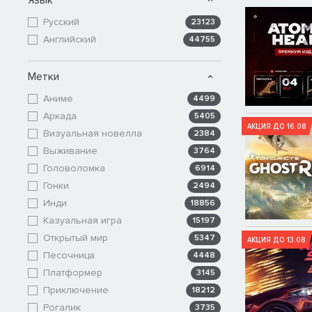
Русский
23123
Английский
44755
Метки
Аниме
4499
Аркада
5405
АКЦИЯ ДО 16.08
Визуальная новелла
2384
Выживание
3764
Головоломка
6914
Гонки
2494
Инди
18856
Казуальная игра
15197
Открытый мир
5347
АКЦИЯ ДО 13.08
Песочница
4448
Платформер
3145
Приключение
18212
Рогалик
3735