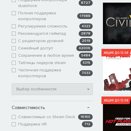
8727
dualshock
Полная поддержка
17988
контроллеров
Регулируемая сложность
4323
Рекомендуется геймпад
2878
С редактором уровней
2019
Семейный доступ
42006
АКЦИЯ ДО 13.08
Сохранение в любое время
5484
Таблицы лидеров steam
5315
Частичная поддержка
7033
контроллеров
Выбор особенности
АКЦИЯ ДО 13.08
Совместимость
Совместимые со Steam Deck
16160
Поддержка VR
712