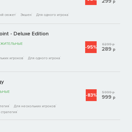
299
р
ий сюжет
Экшен
Для одного игрока
int - Deluxe Edition
ОЖИТЕЛЬНЫЕ
6299
р
-95%
289
р
льких игроков
Для одного игрока
gy
ЬНЫЕ
5999
р
-83%
999
р
тегия
Для нескольких игроков
стратегия