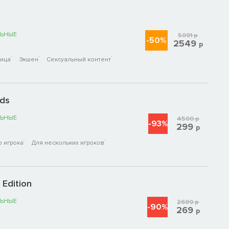
ЬНЫЕ
5091
р
-50%
2549
р
лица
Экшен
Сексуальный контент
nds
ЬНЫЕ
4500
р
-93%
299
р
о игрока
Для нескольких игроков
 Edition
ЬНЫЕ
2699
р
-90%
269
р