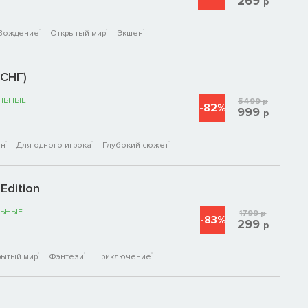
269
р
Вождение
Открытый мир
Экшен
(СНГ)
ЛЬНЫЕ
5499
р
-82%
999
р
ен
Для одного игрока
Глубокий сюжет
 Edition
ЬНЫЕ
1799
р
-83%
299
р
рытый мир
Фэнтези
Приключение