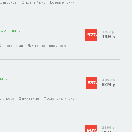
х игроков
Открытый мир
Боевые гонки
ОЖИТЕЛЬНЫЕ
1799
р
-92%
149
р
й кооператив
Для нескольких игроков
ЬНЫЕ
4999
р
-83%
849
р
о игрока
Выживание
Постапокалипсис
2699
р
-90%