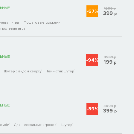
ЬНЫЕ
1200
р
-67%
399
р
левая игра
Пошаговые сражения
я ролевая игра
n
ЬНЫЕ
3599
р
-94%
199
р
Шутер с видом сверху
Твин-стик шутер
ЬНЫЕ
3499
р
-89%
399
р
Зомби
Для нескольких игроков
Шутер