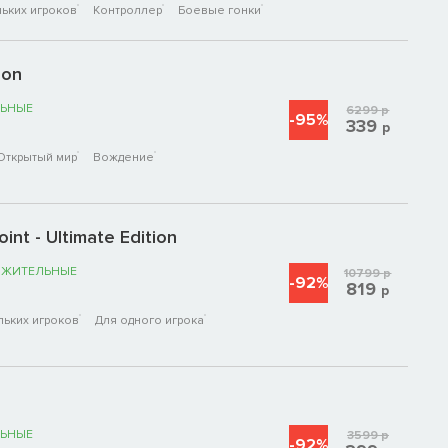
ьких игроков
Контроллер
Боевые гонки
ion
ЬНЫЕ
6299
р
-95%
339
р
Открытый мир
Вождение
nt - Ultimate Edition
ОЖИТЕЛЬНЫЕ
10799
р
-92%
819
р
льких игроков
Для одного игрока
ЬНЫЕ
3599
р
-92%