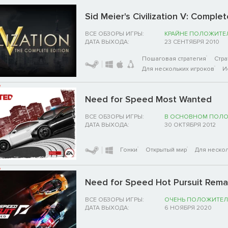
Sid Meier's Civilization V: Complet
ВСЕ ОБЗОРЫ ИГРЫ:
КРАЙНЕ ПОЛОЖИТЕ
ДАТА ВЫХОДА:
23 СЕНТЯБРЯ 2010
Пошаговая стратегия
Стра
Для нескольких игроков
И
Need for Speed Most Wanted
ВСЕ ОБЗОРЫ ИГРЫ:
В ОСНОВНОМ ПОЛ
ДАТА ВЫХОДА:
30 ОКТЯБРЯ 2012
Гонки
Открытый мир
Для нескол
Need for Speed Hot Pursuit Rem
ВСЕ ОБЗОРЫ ИГРЫ:
ОЧЕНЬ ПОЛОЖИТЕЛ
ДАТА ВЫХОДА:
6 НОЯБРЯ 2020