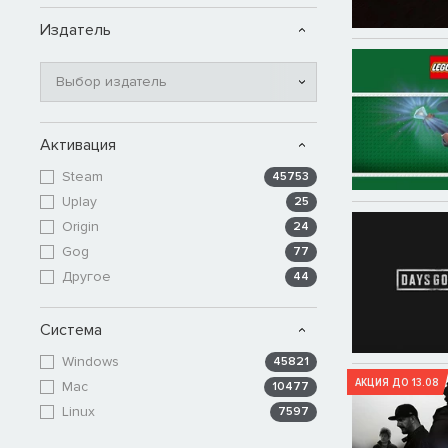
Издатель
Выбор издатель
Активация
Steam
45753
Uplay
25
Origin
24
Gog
77
Другое
44
Система
Windows
45821
АКЦИЯ ДО 13.08
Mac
10477
Linux
7597