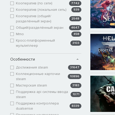
Кооператив (по сети)
7742
Кооператив (локальная сеть)
939
Кооператив (общий/
2548
разделённый экран)
Общий/разделённый экран
4647
Mmo
458
Кросс-платформенный
3103
мультиплеер
Особенности
Достижения steam
31647
Коллекционные карточки
10896
steam
Мастерская steam
3183
Поддержка api системы ввода
1071
steam
Поддержка контроллера
8339
dualsense
Поддержка контроллера