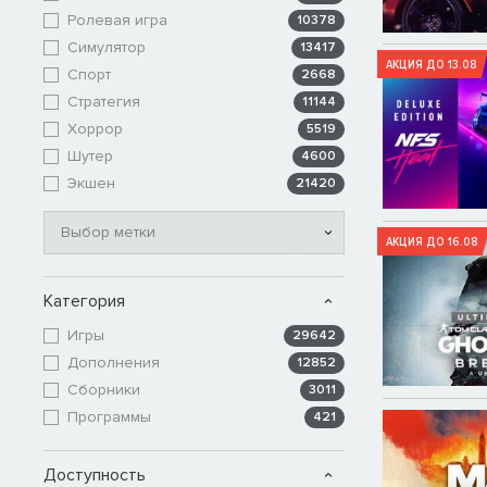
Ролевая игра
10378
Симулятор
13417
АКЦИЯ ДО 13.08
Спорт
2668
Стратегия
11144
Хоррор
5519
Шутер
4600
Экшен
21420
Выбор метки
АКЦИЯ ДО 16.08
Категория
Игры
29642
Дополнения
12852
Сборники
3011
Программы
421
Доступность