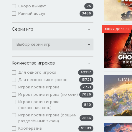
Скоро выйдут
75
Ранний доступ
3466
Серии игр
АКЦИЯ ДО 16.08
Выбор серии игр
Количество игроков
Для одного игрока
42317
Для нескольких игроков
15721
Игрок против игрока
7721
Игрок против игрока (по сети)
7026
Игрок против игрока
840
(локальная сеть)
Игрок против игрока (общий/
2856
разделённый экран)
Кооператив
10383