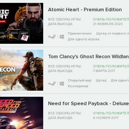
Atomic Heart - Premium Edition
ВСЕ ОБЗОРЫ ИГРЫ:
ОЧЕНЬ ПОЛОЖИТЕЛ
ДАТА ВЫХОДА:
21 ФЕВРАЛЯ 2023
Приключение
Шутер от первого 
Для одного игрока
Tom Clancy's Ghost Recon Wildla
ВСЕ ОБЗОРЫ ИГРЫ:
ОЧЕНЬ ПОЛОЖИТЕЛ
ДАТА ВЫХОДА:
7 МАРТА 2017
Открытый мир
Шутер
Для одног
Кооператив
Need for Speed Payback - Deluxe
ВСЕ ОБЗОРЫ ИГРЫ:
ОЧЕНЬ ПОЛОЖИТЕЛ
ДАТА ВЫХОДА:
6 НОЯБРЯ 2017