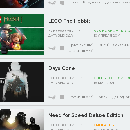
Гонки
Вождение
Для нескольки
LEGO The Hobbit
ВСЕ ОБЗОРЫ ИГРЫ:
В ОСНОВНОМ ПОЛ
ДАТА ВЫХОДА:
10 АПРЕЛЯ 2014
Приключение
Экшен
Локальны
Открытый мир
Days Gone
ВСЕ ОБЗОРЫ ИГРЫ:
ОЧЕНЬ ПОЛОЖИТЕЛ
ДАТА ВЫХОДА:
18 МАЯ 2021
Открытый мир
Зомби
Для одног
Need for Speed Deluxe Edition
ВСЕ ОБЗОРЫ ИГРЫ:
СМЕШАННЫЕ
ДАТА ВЫХОДА:
15 МАРТА 2016