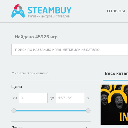
ОТЗЫВЫ
Найдено 45926 игр
Весь ката
Фильтры
0
применено
Цена
от
до
р
Язык