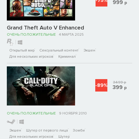
-75%
999
р
Grand Theft Auto V Enhanced
ОЧЕНЬ ПОЛОЖИТЕЛЬНЫЕ
4 МАРТА 2025
Открытый мир
Сексуальный контент
Экшен
Для нескольких игроков
Криминал
3499
р
-89%
399
р
ОЧЕНЬ ПОЛОЖИТЕЛЬНЫЕ
9 НОЯБРЯ 2010
Экшен
Шутер от первого лица
Зомби
Для нескольких игроков
Шутер