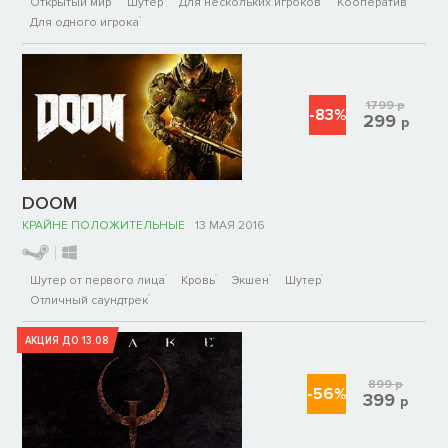
Открытый мир
Шутер
Для нескольких игроков
Кооператив
Для одного игрока
1799
р
-83%
299
р
DOOM
КРАЙНЕ ПОЛОЖИТЕЛЬНЫЕ
13 МАЯ 2016
Шутер от первого лица
Кровь
Экшен
Шутер
Отличный саундтрек
АКЦИЯ ДО 13.08
899
р
-56%
399
р