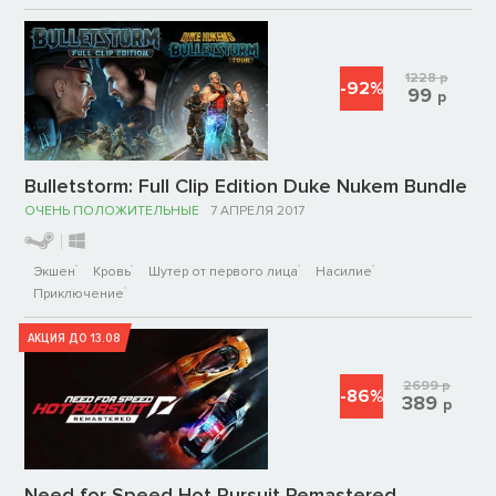
1228
р
-92%
99
р
Bulletstorm: Full Clip Edition Duke Nukem Bundle
ОЧЕНЬ ПОЛОЖИТЕЛЬНЫЕ
7 АПРЕЛЯ 2017
Экшен
Кровь
Шутер от первого лица
Насилие
Приключение
АКЦИЯ ДО 13.08
2699
р
-86%
389
р
Need for Speed Hot Pursuit Remastered