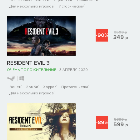
Пошаговая стратегия
Стратегия
Пошаговая
Для нескольких игроков
Историческая
3599
р
-90%
349
р
RESIDENT EVIL 3
ОЧЕНЬ ПОЛОЖИТЕЛЬНЫЕ
3 АПРЕЛЯ 2020
Экшен
Зомби
Хоррор
Протагонистка
Для нескольких игроков
5399
р
-89%
599
р