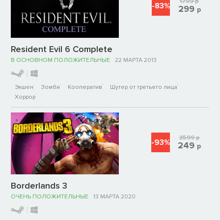
1799
р
-83%
299
р
Resident Evil 6 Complete
В ОСНОВНОМ ПОЛОЖИТЕЛЬНЫЕ
22 МАРТА 2013
Экшен
Зомби
Кооператив
Шутер от третьего лица
Хоррор
3599
р
-93%
249
р
Borderlands 3
ОЧЕНЬ ПОЛОЖИТЕЛЬНЫЕ
13 МАРТА 2020