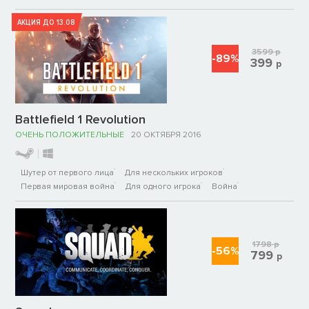
АКЦИЯ ДО 13.08
3599
р
-89%
399
р
Battlefield 1 Revolution
ОЧЕНЬ ПОЛОЖИТЕЛЬНЫЕ
20 ОКТЯБРЯ 2016
Шутер от первого лица
Для нескольких игроков
Первая мировая война
Для одного игрока
Война
1798
р
-56%
799
р