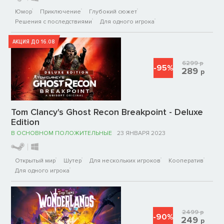
Юмор
Приключение
Глубокий сюжет
Решения с последствиями
Для одного игрока
АКЦИЯ ДО 16.08
6299
р
-95%
289
р
Tom Clancy's Ghost Recon Breakpoint - Deluxe
Edition
В ОСНОВНОМ ПОЛОЖИТЕЛЬНЫЕ
23 ЯНВАРЯ 2023
Открытый мир
Шутер
Для нескольких игроков
Кооператив
Для одного игрока
2499
р
-90%
249
р