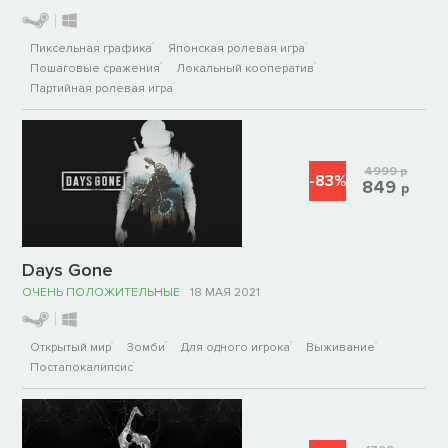
Пиксельная графика
Японская ролевая игра
Пошаговые сражения
Локальный кооператив
Партийная ролевая игра
4999
р
-83%
849
р
Days Gone
ОЧЕНЬ ПОЛОЖИТЕЛЬНЫЕ
18 МАЯ 2021
Открытый мир
Зомби
Для одного игрока
Выживание
Постапокалипсис