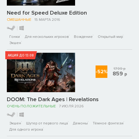
Need for Speed Deluxe Edition
СМЕШАННЫЕ
15 МАРТА 2016
Гонки
Для нескольких игроков
Вождение
Открытый мир
Экшен
АКЦИЯ ДО 13.08
1799
р
-52%
859
р
DOOM: The Dark Ages | Revelations
ОЧЕНЬ ПОЛОЖИТЕЛЬНЫЕ
7 ИЮЛЯ 2026
Экшен
Шутер от первого лица
Демоны
Тёмное фэнтези
Для одного игрока