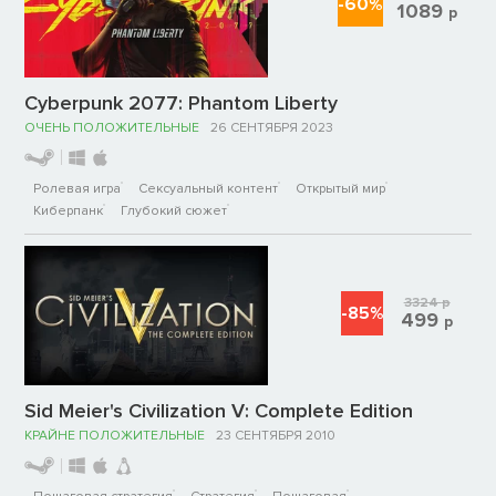
-60%
1089
р
Cyberpunk 2077: Phantom Liberty
ОЧЕНЬ ПОЛОЖИТЕЛЬНЫЕ
26 СЕНТЯБРЯ 2023
Ролевая игра
Сексуальный контент
Открытый мир
Киберпанк
Глубокий сюжет
3324
р
-85%
499
р
Sid Meier's Civilization V: Complete Edition
КРАЙНЕ ПОЛОЖИТЕЛЬНЫЕ
23 СЕНТЯБРЯ 2010