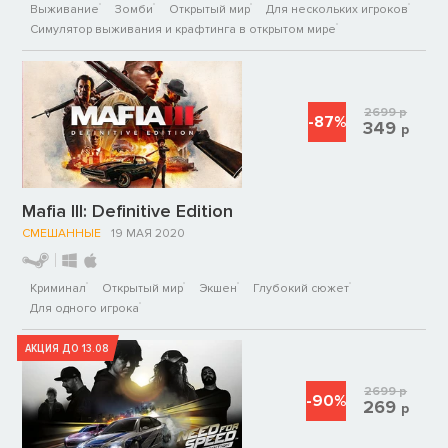
Выживание
Зомби
Открытый мир
Для нескольких игроков
Симулятор выживания и крафтинга в открытом мире
2699
р
-87%
349
р
Mafia III: Definitive Edition
СМЕШАННЫЕ
19 МАЯ 2020
Криминал
Открытый мир
Экшен
Глубокий сюжет
Для одного игрока
АКЦИЯ ДО 13.08
2699
р
-90%
269
р