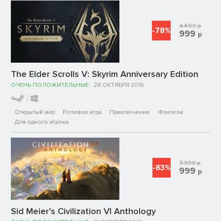
4499
р
-78%
999
р
The Elder Scrolls V: Skyrim Anniversary Edition
ОЧЕНЬ ПОЛОЖИТЕЛЬНЫЕ
28 ОКТЯБРЯ 2016
Открытый мир
Ролевая игра
Приключение
Фэнтези
Для одного игрока
5999
р
-83%
999
р
Sid Meier’s Civilization VI Anthology