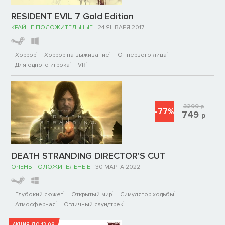
RESIDENT EVIL 7 Gold Edition
КРАЙНЕ ПОЛОЖИТЕЛЬНЫЕ
24 ЯНВАРЯ 2017
Хоррор
Хоррор на выживание
От первого лица
Для одного игрока
VR
3299
р
-77%
749
р
DEATH STRANDING DIRECTOR'S CUT
ОЧЕНЬ ПОЛОЖИТЕЛЬНЫЕ
30 МАРТА 2022
Глубокий сюжет
Открытый мир
Симулятор ходьбы
Атмосферная
Отличный саундтрек
АКЦИЯ ДО 13.08