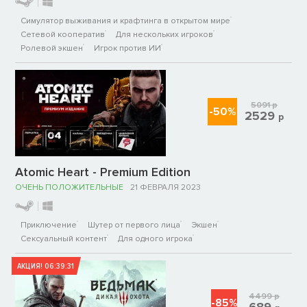
Симулятор выживания и крафтинга в открытом мире
Сетевой кооператив
Для нескольких игроков
Ролевой экшен
Игрок против ИИ
5091
р
-50%
2529
р
Atomic Heart - Premium Edition
ОЧЕНЬ ПОЛОЖИТЕЛЬНЫЕ
21 ФЕВРАЛЯ 2023
Приключение
Шутер от первого лица
Экшен
Сексуальный контент
Для одного игрока
АКЦИЯ!
06:39:31
4499
р
-85%
689