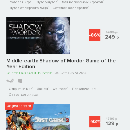
Ролевая игра
Лутер-шутер
Для нескольких игроков
Шутер от первого лица
Сетевой кооператив
1799
р
-86%
249
р
Middle-earth: Shadow of Mordor Game of the
Year Edition
ОЧЕНЬ ПОЛОЖИТЕЛЬНЫЕ
30 СЕНТЯБРЯ 2014
Открытый мир
Экшен
Фэнтези
Приключение
От третьего лица
АКЦИЯ!
30:39:31
1799
р
-93%
129
р