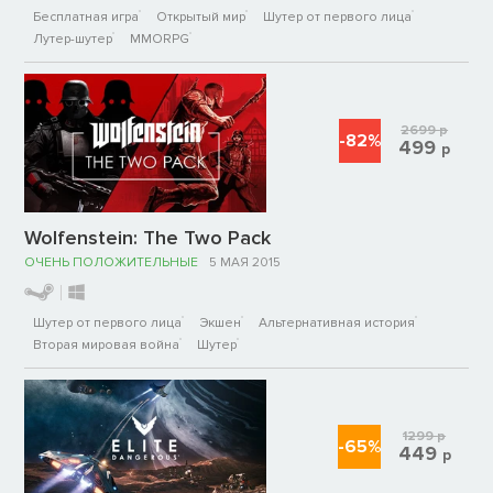
Бесплатная игра
Открытый мир
Шутер от первого лица
Лутер-шутер
MMORPG
2699
р
-82%
499
р
Wolfenstein: The Two Pack
ОЧЕНЬ ПОЛОЖИТЕЛЬНЫЕ
5 МАЯ 2015
Шутер от первого лица
Экшен
Альтернативная история
Вторая мировая война
Шутер
1299
р
-65%
449
р