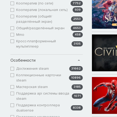
Кооператив (по сети)
7752
Кооператив (локальная сеть)
939
Кооператив (общий/
2553
разделённый экран)
Общий/разделённый экран
4653
Mmo
458
Кросс-платформенный
3105
мультиплеер
Особенности
Достижения steam
31662
Коллекционные карточки
10896
steam
Мастерская steam
3185
Поддержка api системы ввода
1071
steam
Поддержка контроллера
8338
dualsense
Поддержка контроллера