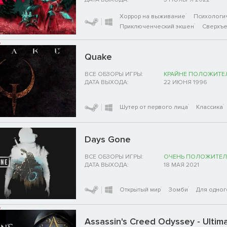
Хоррор на выживание
Психологи
Приключенческий экшен
Сверхъе
Quake
ВСЕ ОБЗОРЫ ИГРЫ:
КРАЙНЕ ПОЛОЖИТЕ
ДАТА ВЫХОДА:
22 ИЮНЯ 1996
Шутер от первого лица
Классика
Days Gone
ВСЕ ОБЗОРЫ ИГРЫ:
ОЧЕНЬ ПОЛОЖИТЕЛ
ДАТА ВЫХОДА:
18 МАЯ 2021
Открытый мир
Зомби
Для одног
Assassin's Creed Odyssey - Ultima