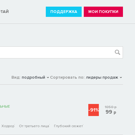
ОТАЙ
ПОДДЕРЖКА
МОИ ПОКУПКИ
Вид:
подробный
Сортировать по:
лидеры продаж
ЬНЫЕ
1050
р
-91%
99
р
Хоррор
От третьего лица
Глубокий сюжет