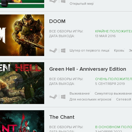
Открытый мир
DOOM
ВСЕ ОБЗОРЫ ИГРЫ:
КРАЙНЕ ПОЛОЖИТЕ
ДАТА ВЫХОДА:
13 МАЯ 2016
Шутер от первого лица
Кровь
Э
Green Hell - Anniversary Edition
ВСЕ ОБЗОРЫ ИГРЫ:
ОЧЕНЬ ПОЛОЖИТЕЛ
ДАТА ВЫХОДА:
5 СЕНТЯБРЯ 2019
Выживание
Симулятор выживания
Для нескольких игроков
Сетевой
The Chant
ВСЕ ОБЗОРЫ ИГРЫ:
В ОСНОВНОМ ПОЛ
ДАТА ВЫХОДА:
3 НОЯБРЯ 2022