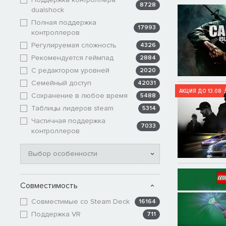
8728
dualshock
Полная поддержка
17993
контроллеров
Регулируемая сложность
4326
Рекомендуется геймпад
2884
С редактором уровней
2020
Семейный доступ
42031
АКЦИЯ ДО 13.08
Сохранение в любое время
5488
Таблицы лидеров steam
5314
Частичная поддержка
7033
контроллеров
Выбор особенности
Совместимость
Совместимые со Steam Deck
16164
Поддержка VR
711