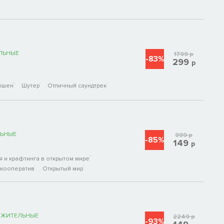
ЛЬНЫЕ
1799
р
-83%
299
р
кшен
Шутер
Отличный саундтрек
ЬНЫЕ
999
р
-85%
149
р
 и крафтинга в открытом мире
 кооператив
Открытый мир
ОЖИТЕЛЬНЫЕ
2249
р
-93%