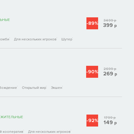
ЬНЫЕ
3499
р
-89%
399
р
Зомби
Для нескольких игроков
Шутер
2699
р
-90%
269
р
Вождение
Открытый мир
Экшен
ОЖИТЕЛЬНЫЕ
1799
р
-92%
149
р
й кооператив
Для нескольких игроков