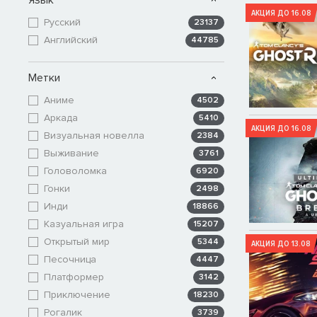
АКЦИЯ ДО 16.08
Русский
23137
Английский
44785
Метки
Аниме
4502
Аркада
5410
АКЦИЯ ДО 16.08
Визуальная новелла
2384
Выживание
3761
Головоломка
6920
Гонки
2498
Инди
18866
Казуальная игра
15207
Открытый мир
5344
АКЦИЯ ДО 13.08
Песочница
4447
Платформер
3142
Приключение
18230
Рогалик
3739