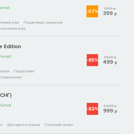
ЬНЫЕ
1200
р
-67%
399
р
левая игра
Пошаговые сражения
я ролевая игра
e Edition
ЛЬНЫЕ
3324
р
-85%
499
р
тегия
Пошаговая
сторическая
(СНГ)
ЛЬНЫЕ
5499
р
-82%
999
р
ен
Для одного игрока
Глубокий сюжет