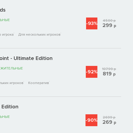
nds
ЬНЫЕ
4500
р
-93%
299
р
о игрока
Для нескольких игроков
nt - Ultimate Edition
ОЖИТЕЛЬНЫЕ
10799
р
-92%
819
р
льких игроков
Кооператив
 Edition
ЬНЫЕ
2699
р
-90%
269
р