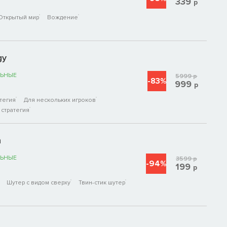
339
р
Открытый мир
Вождение
gy
ЬНЫЕ
5999
р
-83%
999
р
тегия
Для нескольких игроков
стратегия
n
ЬНЫЕ
3599
р
-94%
199
р
Шутер с видом сверху
Твин-стик шутер