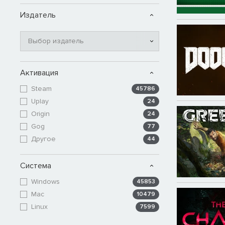
Издатель
Выбор издатель
Активация
Steam
45786
Uplay
24
Origin
24
Gog
77
Другое
44
Система
Windows
45853
Mac
10479
Linux
7599