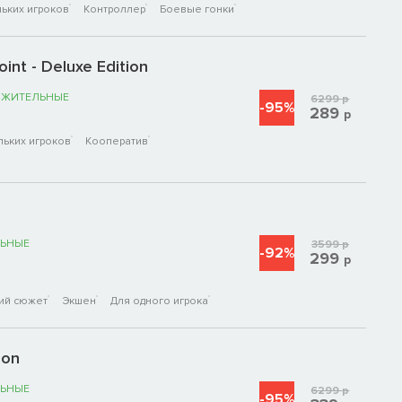
ьких игроков
Контроллер
Боевые гонки
int - Deluxe Edition
ОЖИТЕЛЬНЫЕ
6299
р
-95%
289
р
льких игроков
Кооператив
ЬНЫЕ
3599
р
-92%
299
р
ий сюжет
Экшен
Для одного игрока
ion
ЬНЫЕ
6299
р
-95%