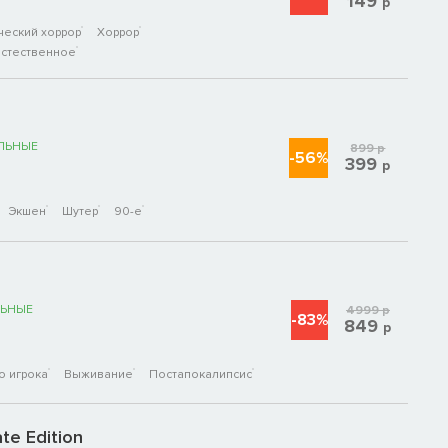
149
р
ческий хоррор
Хоррор
стественное
ЛЬНЫЕ
899
р
-56%
399
р
Экшен
Шутер
90-е
ЬНЫЕ
4999
р
-83%
849
р
о игрока
Выживание
Постапокалипсис
te Edition