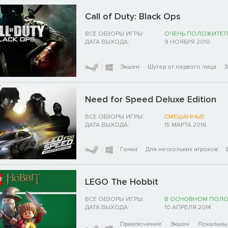
Call of Duty: Black Ops
ВСЕ ОБЗОРЫ ИГРЫ:
ОЧЕНЬ ПОЛОЖИТЕЛ
ДАТА ВЫХОДА:
9 НОЯБРЯ 2010
Экшен
Шутер от первого лица
Need for Speed Deluxe Edition
ВСЕ ОБЗОРЫ ИГРЫ:
СМЕШАННЫЕ
ДАТА ВЫХОДА:
15 МАРТА 2016
Гонки
Для нескольких игроков
LEGO The Hobbit
ВСЕ ОБЗОРЫ ИГРЫ:
В ОСНОВНОМ ПОЛ
ДАТА ВЫХОДА:
10 АПРЕЛЯ 2014
Приключение
Экшен
Локальны