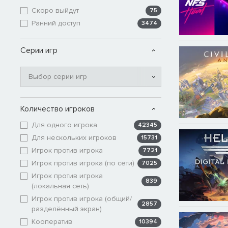
Скоро выйдут
75
Ранний доступ
3474
Серии игр
Выбор серии игр
Количество игроков
Для одного игрока
42345
Для нескольких игроков
15731
Игрок против игрока
7721
Игрок против игрока (по сети)
7025
Игрок против игрока
839
(локальная сеть)
Игрок против игрока (общий/
2857
разделённый экран)
Кооператив
10394