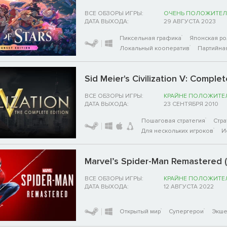
ВСЕ ОБЗОРЫ ИГРЫ:
ОЧЕНЬ ПОЛОЖИТЕЛ
ДАТА ВЫХОДА:
29 АВГУСТА 2023
Пиксельная графика
Японская ро
Локальный кооператив
Партийна
Sid Meier's Civilization V: Complet
ВСЕ ОБЗОРЫ ИГРЫ:
КРАЙНЕ ПОЛОЖИТЕ
ДАТА ВЫХОДА:
23 СЕНТЯБРЯ 2010
Пошаговая стратегия
Стра
Для нескольких игроков
И
Marvel’s Spider-Man Remastered 
ВСЕ ОБЗОРЫ ИГРЫ:
КРАЙНЕ ПОЛОЖИТЕ
ДАТА ВЫХОДА:
12 АВГУСТА 2022
Открытый мир
Супергерои
Экш