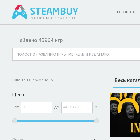
ОТЗЫВЫ
Найдено 45964 игр
Весь ката
Фильтры
0
применено
Цена
от
до
р
Язык