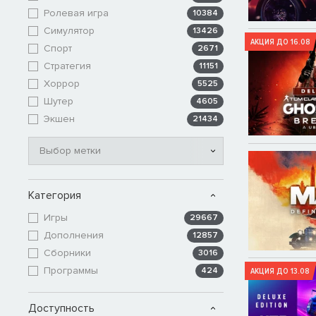
Ролевая игра
10384
Симулятор
13426
АКЦИЯ ДО 16.08
Спорт
2671
Стратегия
11151
Хоррор
5525
Шутер
4605
Экшен
21434
Выбор метки
Категория
Игры
29667
Дополнения
12857
Сборники
3016
Программы
424
АКЦИЯ ДО 13.08
Доступность