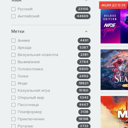
АКЦИЯ ДО 13.08
Русский
23106
Английский
44669
Метки
Аниме
4491
Аркада
5387
Визуальная новелла
2381
Выживание
3764
Головоломка
6900
Гонки
2492
Инди
18821
Казуальная игра
15160
Открытый мир
5343
Песочница
4447
Платформер
3138
Приключение
18198
Рогалик
3733