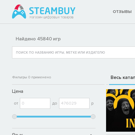
ОТЗЫВЫ
Найдено 45840 игр
Весь ката
Фильтры
0
применено
Цена
от
до
р
Язык