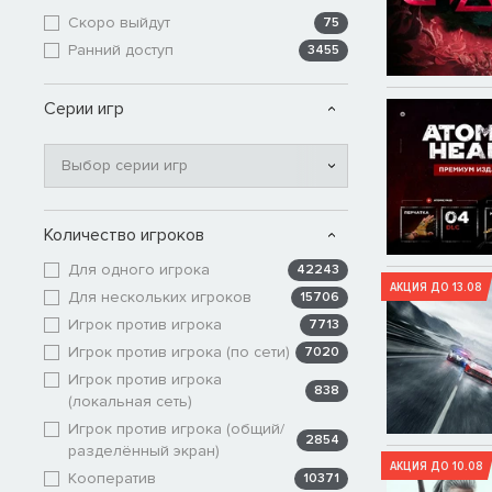
Скоро выйдут
75
Ранний доступ
3455
Серии игр
Выбор серии игр
Количество игроков
Для одного игрока
42243
АКЦИЯ ДО 13.08
Для нескольких игроков
15706
Игрок против игрока
7713
Игрок против игрока (по сети)
7020
Игрок против игрока
838
(локальная сеть)
Игрок против игрока (общий/
2854
разделённый экран)
АКЦИЯ ДО 10.08
Кооператив
10371