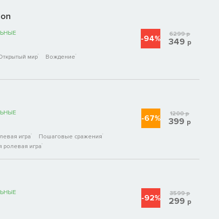
ion
ЬНЫЕ
6299
р
-94%
349
р
Открытый мир
Вождение
ЬНЫЕ
1200
р
-67%
399
р
левая игра
Пошаговые сражения
я ролевая игра
ЬНЫЕ
3599
р
-92%
299
р