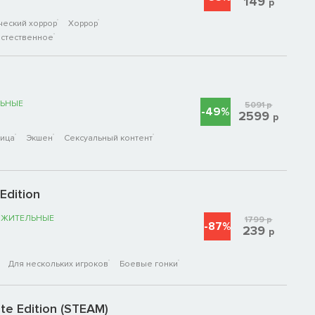
149
р
ческий хоррор
Хоррор
стественное
ЬНЫЕ
5091
р
-49%
2599
р
лица
Экшен
Сексуальный контент
Edition
ОЖИТЕЛЬНЫЕ
1799
р
-87%
239
р
Для нескольких игроков
Боевые гонки
ete Edition (STEAM)