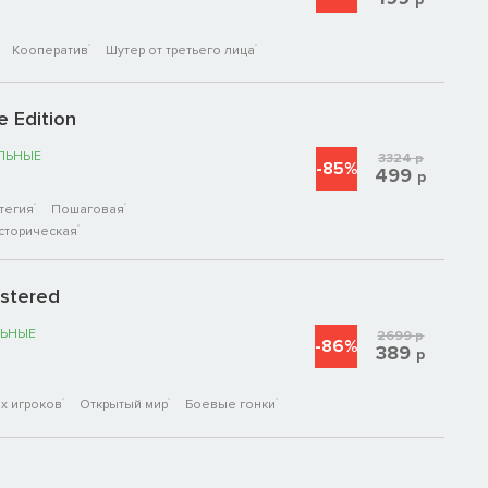
Кооператив
Шутер от третьего лица
e Edition
ЛЬНЫЕ
3324
р
-85%
499
р
тегия
Пошаговая
сторическая
astered
ЬНЫЕ
2699
р
-86%
389
р
х игроков
Открытый мир
Боевые гонки