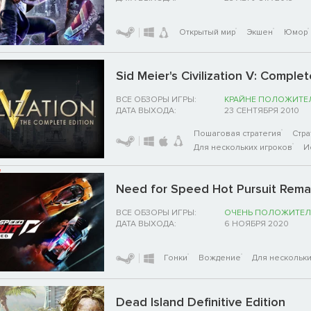
Открытый мир
Экшен
Юмор
Sid Meier's Civilization V: Complet
ВСЕ ОБЗОРЫ ИГРЫ:
КРАЙНЕ ПОЛОЖИТЕ
ДАТА ВЫХОДА:
23 СЕНТЯБРЯ 2010
Пошаговая стратегия
Стра
Для нескольких игроков
И
Need for Speed Hot Pursuit Rem
ВСЕ ОБЗОРЫ ИГРЫ:
ОЧЕНЬ ПОЛОЖИТЕЛ
ДАТА ВЫХОДА:
6 НОЯБРЯ 2020
Гонки
Вождение
Для нескольки
Dead Island Definitive Edition