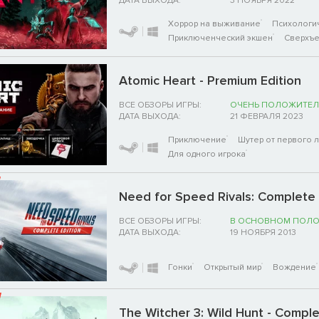
ДАТА ВЫХОДА:
3 НОЯБРЯ 2022
Хоррор на выживание
Психологи
Приключенческий экшен
Сверхъе
Atomic Heart - Premium Edition
ВСЕ ОБЗОРЫ ИГРЫ:
ОЧЕНЬ ПОЛОЖИТЕЛ
ДАТА ВЫХОДА:
21 ФЕВРАЛЯ 2023
Приключение
Шутер от первого 
Для одного игрока
Need for Speed Rivals: Complete 
ВСЕ ОБЗОРЫ ИГРЫ:
В ОСНОВНОМ ПОЛ
ДАТА ВЫХОДА:
19 НОЯБРЯ 2013
Гонки
Открытый мир
Вождение
The Witcher 3: Wild Hunt - Compl