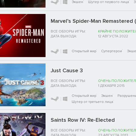
Экшен
Шутер от первого лица
Marvel’s Spider-Man Remastered 
ВСЕ ОБЗОРЫ ИГРЫ:
КРАЙНЕ ПОЛОЖИТЕ
ДАТА ВЫХОДА:
12 АВГУСТА 2022
Открытый мир
Супергерои
Экш
Just Cause 3
ВСЕ ОБЗОРЫ ИГРЫ:
ОЧЕНЬ ПОЛОЖИТЕЛ
ДАТА ВЫХОДА:
1 ДЕКАБРЯ 2015
Открытый мир
Экшен
Разрушен
Шутер от третьего лица
Saints Row IV: Re-Elected
ВСЕ ОБЗОРЫ ИГРЫ:
ОЧЕНЬ ПОЛОЖИТЕЛ
ДАТА ВЫХОДА:
23 АВГУСТА 2013