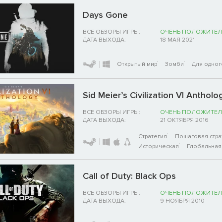
Days Gone
ВСЕ ОБЗОРЫ ИГРЫ:
ОЧЕНЬ ПОЛОЖИТЕЛ
ДАТА ВЫХОДА:
18 МАЯ 2021
Открытый мир
Зомби
Для одног
Sid Meier’s Civilization VI Antholo
ВСЕ ОБЗОРЫ ИГРЫ:
ОЧЕНЬ ПОЛОЖИТЕЛ
ДАТА ВЫХОДА:
21 ОКТЯБРЯ 2016
Стратегия
Пошаговая стра
Историческая
Глобальная 
Call of Duty: Black Ops
ВСЕ ОБЗОРЫ ИГРЫ:
ОЧЕНЬ ПОЛОЖИТЕЛ
ДАТА ВЫХОДА:
9 НОЯБРЯ 2010