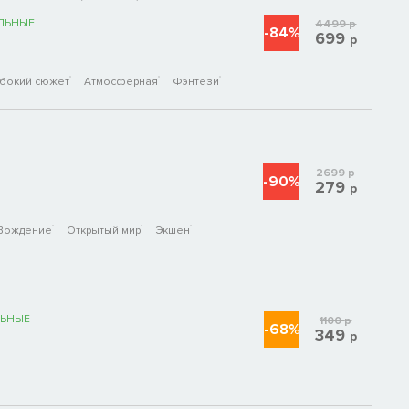
ЛЬНЫЕ
4499
р
-84%
699
р
убокий сюжет
Атмосферная
Фэнтези
2699
р
-90%
279
р
Вождение
Открытый мир
Экшен
ЬНЫЕ
1100
р
-68%
349
р