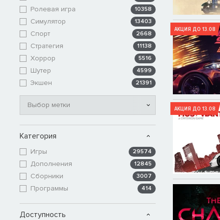
Ролевая игра
10358
Симулятор
13403
АКЦИЯ ДО 13.08
Спорт
2668
Стратегия
11138
Хоррор
5516
Шутер
4599
Экшен
21391
Выбор метки
АКЦИЯ ДО 13.08
Категория
Игры
29574
Дополнения
12845
Сборники
3007
Программы
414
Доступность