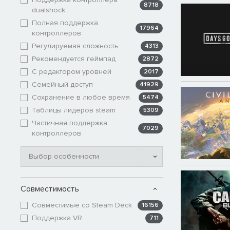
8718
dualshock
Полная поддержка
17964
контроллеров
Регулируемая сложность
4313
Рекомендуется геймпад
2872
С редактором уровней
2017
Семейный доступ
41929
Сохранение в любое время
5474
Таблицы лидеров steam
5309
Частичная поддержка
7029
контроллеров
Выбор особенности
Совместимость
Совместимые со Steam Deck
16156
Поддержка VR
711