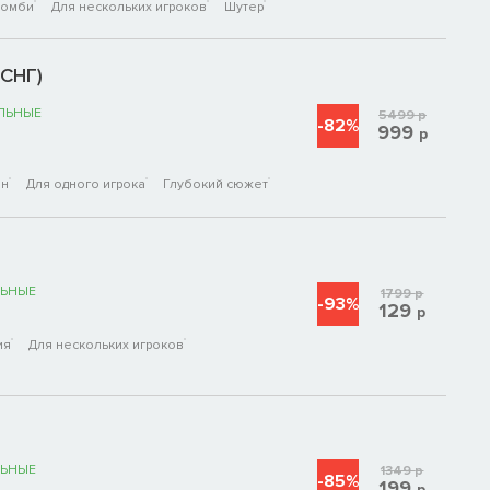
Зомби
Для нескольких игроков
Шутер
(СНГ)
ЛЬНЫЕ
5499
р
-82%
999
р
ен
Для одного игрока
Глубокий сюжет
ЬНЫЕ
1799
р
-93%
129
р
ия
Для нескольких игроков
ЬНЫЕ
1349
р
-85%
199
р