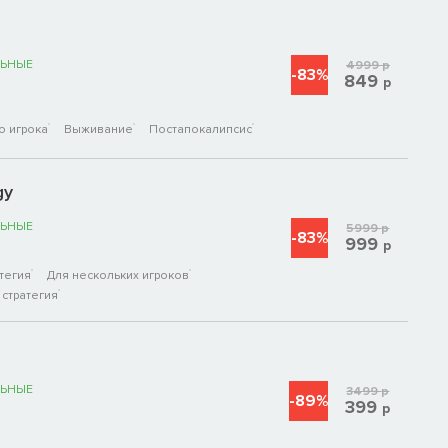
ЬНЫЕ
4999
р
-83%
849
р
о игрока
Выживание
Постапокалипсис
gy
ЬНЫЕ
5999
р
-83%
999
р
тегия
Для нескольких игроков
стратегия
ЬНЫЕ
3499
р
-89%
399
р