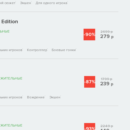
ий сюжет
Экшен
Для одного игрока
 Edition
ЬНЫЕ
2699
р
-90%
279
р
ьких игроков
Контроллер
Боевые гонки
ОЖИТЕЛЬНЫЕ
1799
р
-87%
239
р
ьких игроков
Вождение
Экшен
ОЖИТЕЛЬНЫЕ
2249
р
-93%