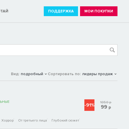
ОТАЙ
ПОДДЕРЖКА
МОИ ПОКУПКИ
Вид:
подробный
Сортировать по:
лидеры продаж
ЬНЫЕ
1050
р
-91%
99
р
Хоррор
От третьего лица
Глубокий сюжет