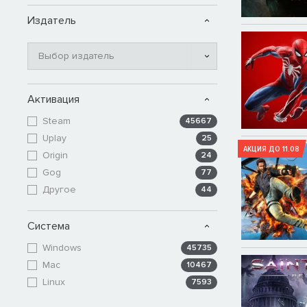
Издатель
Выбор издатель
Активация
Steam
45667
Uplay
25
АКЦИЯ ДО 11.08
Origin
24
Gog
77
Другое
44
Система
Windows
45735
Mac
10467
Linux
7593