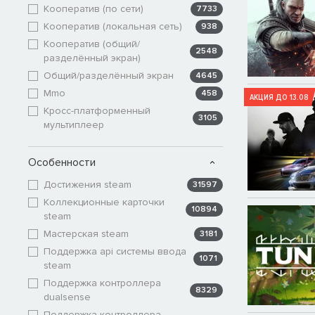
Кооператив (по сети)
7733
Кооператив (локальная сеть)
938
Кооператив (общий/
2548
разделённый экран)
Общий/разделённый экран
4645
Mmo
458
АКЦИЯ ДО 13.08
Кросс-платформенный
3105
мультиплеер
Особенности
Достижения steam
31597
Коллекционные карточки
10894
steam
Мастерская steam
3181
Поддержка api системы ввода
1071
steam
Поддержка контроллера
8329
dualsense
Поддержка контроллера