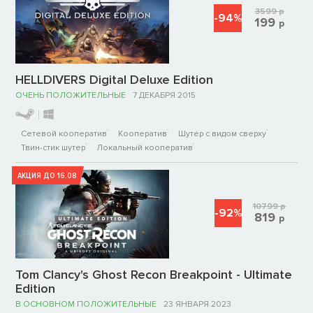
3599
р
-94%
199
р
HELLDIVERS Digital Deluxe Edition
ОЧЕНЬ ПОЛОЖИТЕЛЬНЫЕ
7 ДЕКАБРЯ 2015
Сетевой кооператив
Кооператив
Шутер с видом сверху
Твин-стик шутер
Локальный кооператив
АКЦИЯ ДО 16.08
10799
р
-92%
819
р
Tom Clancy's Ghost Recon Breakpoint - Ultimate
Edition
В ОСНОВНОМ ПОЛОЖИТЕЛЬНЫЕ
23 ЯНВАРЯ 2023