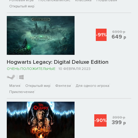
Ролевая игра
Постапокалипсис
Классика
Пошаговая
Открытый мир
6999
р
-91%
649
р
Hogwarts Legacy: Digital Deluxe Edition
ОЧЕНЬ ПОЛОЖИТЕЛЬНЫЕ
10 ФЕВРАЛЯ 2023
Магия
Открытый мир
Фэнтези
Для одного игрока
Приключение
3999
р
-90%
399
р