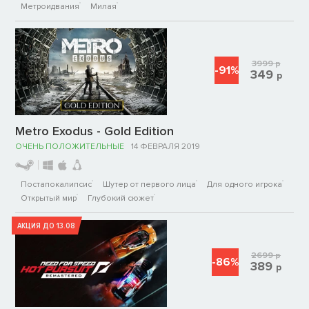
Метроидвания
Милая
3999
р
-91%
349
р
Metro Exodus - Gold Edition
ОЧЕНЬ ПОЛОЖИТЕЛЬНЫЕ
14 ФЕВРАЛЯ 2019
Постапокалипсис
Шутер от первого лица
Для одного игрока
Открытый мир
Глубокий сюжет
АКЦИЯ ДО 13.08
2699
р
-86%
389
р