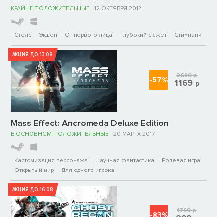
КРАЙНЕ ПОЛОЖИТЕЛЬНЫЕ
12 ОКТЯБРЯ 2012
Стелс
Экшен
От первого лица
Глубокий сюжет
Стимпанк
АКЦИЯ ДО 13.08
2699
р
-57%
1169
р
Mass Effect: Andromeda Deluxe Edition
В ОСНОВНОМ ПОЛОЖИТЕЛЬНЫЕ
20 МАРТА 2017
Кастомизация персонажа
Научная фантастика
Ролевая игра
Открытый мир
Для одного игрока
АКЦИЯ ДО 16.08
1799
р
-83%