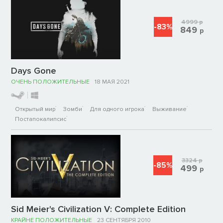
4999
р
-83%
849
р
Days Gone
ОЧЕНЬ ПОЛОЖИТЕЛЬНЫЕ
18 МАЯ 2021
Открытый мир
Зомби
Для одного игрока
Выживание
Постапокалипсис
3324
р
-85%
499
р
Sid Meier's Civilization V: Complete Edition
КРАЙНЕ ПОЛОЖИТЕЛЬНЫЕ
23 СЕНТЯБРЯ 2010