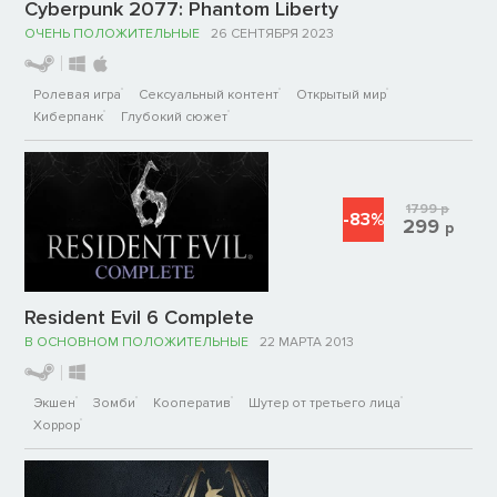
Cyberpunk 2077: Phantom Liberty
ОЧЕНЬ ПОЛОЖИТЕЛЬНЫЕ
26 СЕНТЯБРЯ 2023
Ролевая игра
Сексуальный контент
Открытый мир
Киберпанк
Глубокий сюжет
1799
р
-83%
299
р
Resident Evil 6 Complete
В ОСНОВНОМ ПОЛОЖИТЕЛЬНЫЕ
22 МАРТА 2013
Экшен
Зомби
Кооператив
Шутер от третьего лица
Хоррор