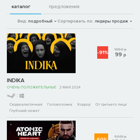
каталог
предложения
Вид:
подробный
Сортировать по:
лидеры продаж
1050
р
-91%
99
р
INDIKA
ОЧЕНЬ ПОЛОЖИТЕЛЬНЫЕ
2 МАЯ 2024
Сюрреалистичная
Головоломка
Хоррор
От третьего лица
Глубокий сюжет
5091
р
-50%