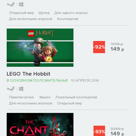
Открытый мир
Шутер
Для одного игрока
Для нескольких игроков
Кооператив
1799
р
-92%
149
р
LEGO The Hobbit
В ОСНОВНОМ ПОЛОЖИТЕЛЬНЫЕ
10 АПРЕЛЯ 2014
Приключение
Экшен
Локальный кооператив
Для нескольких игроков
Открытый мир
2249
р
-93%
149
р