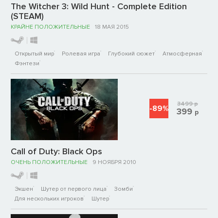
The Witcher 3: Wild Hunt - Complete Edition
(STEAM)
КРАЙНЕ ПОЛОЖИТЕЛЬНЫЕ
18 МАЯ 2015
Открытый мир
Ролевая игра
Глубокий сюжет
Атмосферная
Фэнтези
3499
р
-89%
399
р
Call of Duty: Black Ops
ОЧЕНЬ ПОЛОЖИТЕЛЬНЫЕ
9 НОЯБРЯ 2010
Экшен
Шутер от первого лица
Зомби
Для нескольких игроков
Шутер