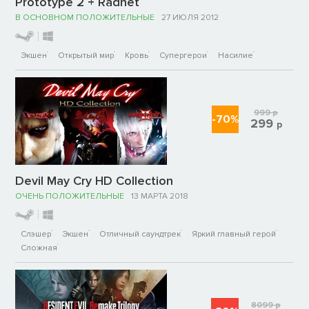
Prototype 2 + Radnet
В ОСНОВНОМ ПОЛОЖИТЕЛЬНЫЕ
27 ИЮЛЯ 2012
Экшен
Открытый мир
Кровь
Супергерои
Насилие
999
р
-70%
299
р
Devil May Cry HD Collection
ОЧЕНЬ ПОЛОЖИТЕЛЬНЫЕ
13 МАРТА 2018
Слэшер
Экшен
Отличный саундтрек
Яркий главный герой
Сложная
8099
р