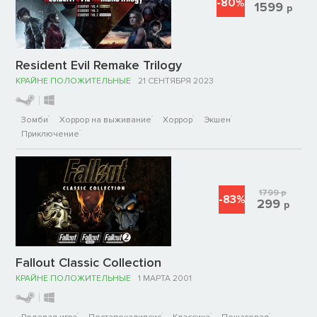
-80%
1599
р
Resident Evil Remake Trilogy
КРАЙНЕ ПОЛОЖИТЕЛЬНЫЕ
21 СЕНТЯБРЯ 2023
Зомби
Хоррор на выживание
Хоррор
Экшен
Приключение
1799
р
-83%
299
р
Fallout Classic Collection
КРАЙНЕ ПОЛОЖИТЕЛЬНЫЕ
1 МАРТА 2001