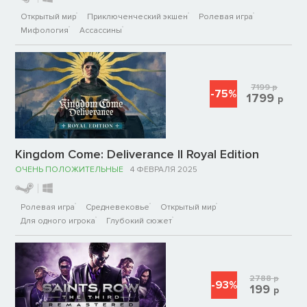
Открытый мир
Приключенческий экшен
Ролевая игра
Мифология
Ассассины
7199
р
-75%
1799
р
Kingdom Come: Deliverance II Royal Edition
ОЧЕНЬ ПОЛОЖИТЕЛЬНЫЕ
4 ФЕВРАЛЯ 2025
Ролевая игра
Средневековье
Открытый мир
Для одного игрока
Глубокий сюжет
2788
р
-93%
199
р