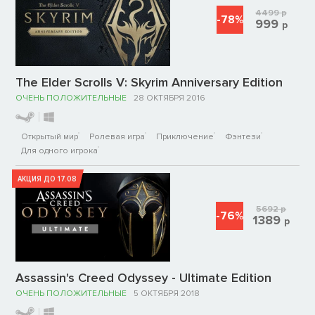
4499
р
-78%
999
р
The Elder Scrolls V: Skyrim Anniversary Edition
ОЧЕНЬ ПОЛОЖИТЕЛЬНЫЕ
28 ОКТЯБРЯ 2016
Открытый мир
Ролевая игра
Приключение
Фэнтези
Для одного игрока
АКЦИЯ ДО 17.08
5692
р
-76%
1389
р
Assassin's Creed Odyssey - Ultimate Edition
ОЧЕНЬ ПОЛОЖИТЕЛЬНЫЕ
5 ОКТЯБРЯ 2018