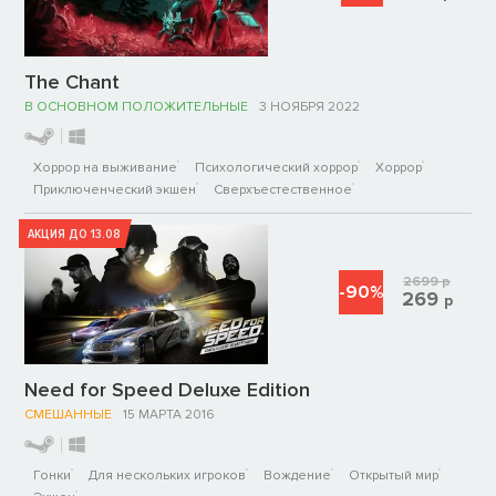
The Chant
В ОСНОВНОМ ПОЛОЖИТЕЛЬНЫЕ
3 НОЯБРЯ 2022
Хоррор на выживание
Психологический хоррор
Хоррор
Приключенческий экшен
Сверхъестественное
АКЦИЯ ДО 13.08
2699
р
-90%
269
р
Need for Speed Deluxe Edition
СМЕШАННЫЕ
15 МАРТА 2016
Гонки
Для нескольких игроков
Вождение
Открытый мир