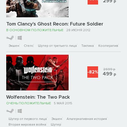
299
р
Tom Clancy's Ghost Recon: Future Soldier
В ОСНОВНОМ ПОЛОЖИТЕЛЬНЫЕ
28 ИЮНЯ 2012
Экшен
Стелс
Шутер от третьего лица
Тактика
Кооператив
2699
р
-82%
499
р
Wolfenstein: The Two Pack
ОЧЕНЬ ПОЛОЖИТЕЛЬНЫЕ
5 МАЯ 2015
Шутер от первого лица
Экшен
Альтернативная история
Вторая мировая война
Шутер