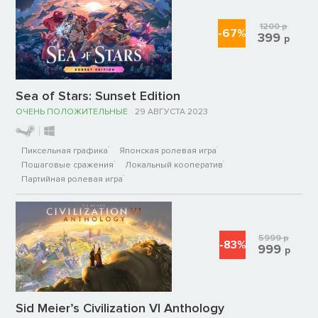
1200
р
-67%
399
р
Sea of Stars: Sunset Edition
ОЧЕНЬ ПОЛОЖИТЕЛЬНЫЕ
29 АВГУСТА 2023
Пиксельная графика
Японская ролевая игра
Пошаговые сражения
Локальный кооператив
Партийная ролевая игра
5999
р
-83%
999
р
Sid Meier’s Civilization VI Anthology