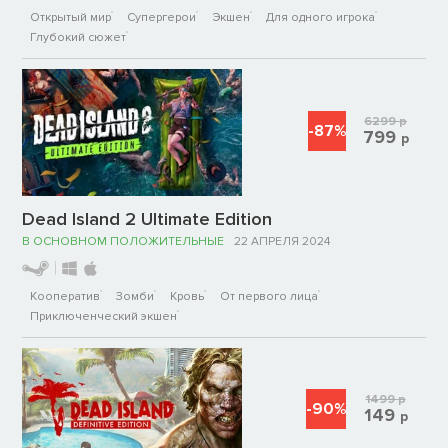
Открытый мир
Супергерои
Экшен
Для одного игрока
Глубокий сюжет
6299
р
-87%
799
р
Dead Island 2 Ultimate Edition
В ОСНОВНОМ ПОЛОЖИТЕЛЬНЫЕ
22 АПРЕЛЯ 2024
Кооператив
Зомби
Кровь
От первого лица
Приключенческий экшен
1499
р
-90%
149
р