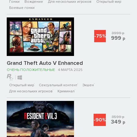
Гонки
Вождение
Для нескольких игроков
Открытый мир
Боевые гонки
3999
р
-75%
999
р
Grand Theft Auto V Enhanced
ОЧЕНЬ ПОЛОЖИТЕЛЬНЫЕ
4 МАРТА 2025
Открытый мир
Сексуальный контент
Экшен
Для нескольких игроков
Криминал
3599
р
-90%
349
р