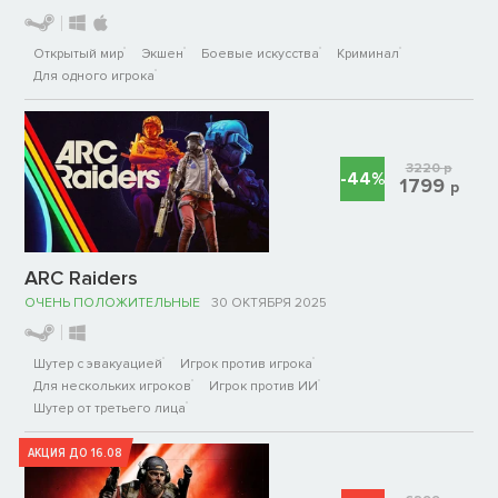
Открытый мир
Экшен
Боевые искусства
Криминал
Для одного игрока
3220
р
-44%
1799
р
ARC Raiders
ОЧЕНЬ ПОЛОЖИТЕЛЬНЫЕ
30 ОКТЯБРЯ 2025
Шутер с эвакуацией
Игрок против игрока
Для нескольких игроков
Игрок против ИИ
Шутер от третьего лица
АКЦИЯ ДО 16.08