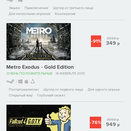
Экшен
Приключение
Шутер от третьего лица
Для нескольких игроков
Кооператив
3999
р
-91%
349
р
Metro Exodus - Gold Edition
ОЧЕНЬ ПОЛОЖИТЕЛЬНЫЕ
14 ФЕВРАЛЯ 2019
Постапокалипсис
Шутер от первого лица
Для одного игрока
Открытый мир
Глубокий сюжет
3999
р
-76%
949
р