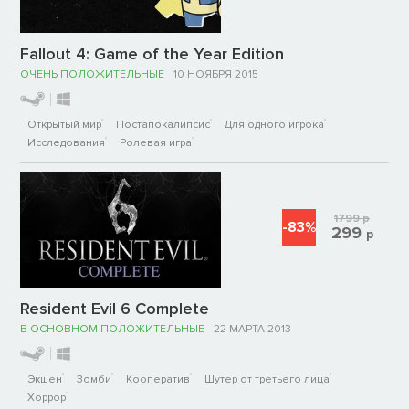
Fallout 4: Game of the Year Edition
ОЧЕНЬ ПОЛОЖИТЕЛЬНЫЕ
10 НОЯБРЯ 2015
Открытый мир
Постапокалипсис
Для одного игрока
Исследования
Ролевая игра
1799
р
-83%
299
р
Resident Evil 6 Complete
В ОСНОВНОМ ПОЛОЖИТЕЛЬНЫЕ
22 МАРТА 2013
Экшен
Зомби
Кооператив
Шутер от третьего лица
Хоррор