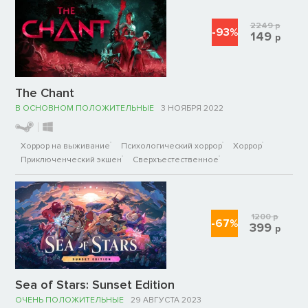
2249
р
-93%
149
р
The Chant
В ОСНОВНОМ ПОЛОЖИТЕЛЬНЫЕ
3 НОЯБРЯ 2022
Хоррор на выживание
Психологический хоррор
Хоррор
Приключенческий экшен
Сверхъестественное
1200
р
-67%
399
р
Sea of Stars: Sunset Edition
ОЧЕНЬ ПОЛОЖИТЕЛЬНЫЕ
29 АВГУСТА 2023