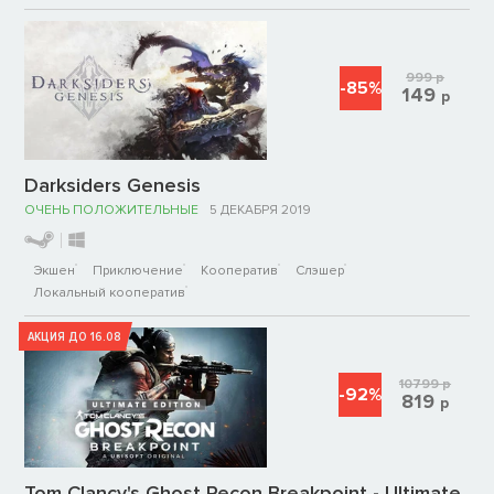
999
р
-85%
149
р
Darksiders Genesis
ОЧЕНЬ ПОЛОЖИТЕЛЬНЫЕ
5 ДЕКАБРЯ 2019
Экшен
Приключение
Кооператив
Слэшер
Локальный кооператив
АКЦИЯ ДО 16.08
10799
р
-92%
819
р
Tom Clancy's Ghost Recon Breakpoint - Ultimate