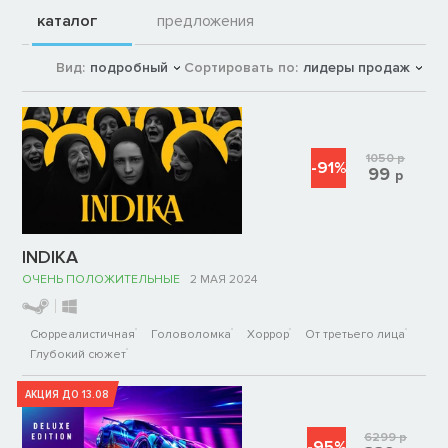
каталог
предложения
Вид:
подробный
Сортировать по:
лидеры продаж
1050
р
-91%
99
р
INDIKA
ОЧЕНЬ ПОЛОЖИТЕЛЬНЫЕ
2 МАЯ 2024
Сюрреалистичная
Головоломка
Хоррор
От третьего лица
Глубокий сюжет
АКЦИЯ ДО 13.08
6299
р
-95%