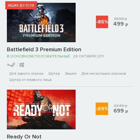
АКЦИЯ ДО 13.08
3599
р
-86%
499
р
Battlefield 3 Premium Edition
В ОСНОВНОМ ПОЛОЖИТЕЛЬНЫЕ
28 ОКТЯБРЯ 2011
Для одного игрока
Шутер
Экшен
Для нескольких игроков
Шутер от первого лица
2240
р
-69%
699
р
Ready Or Not