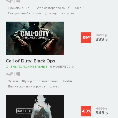
Приключение
Шутер от первого лица
Экшен
Сексуальный контент
Для одного игрока
3499
р
-89%
399
р
Call of Duty: Black Ops
ОЧЕНЬ ПОЛОЖИТЕЛЬНЫЕ
9 НОЯБРЯ 2010
Экшен
Шутер от первого лица
Зомби
Для нескольких игроков
Шутер
4999
р
-83%
849
р