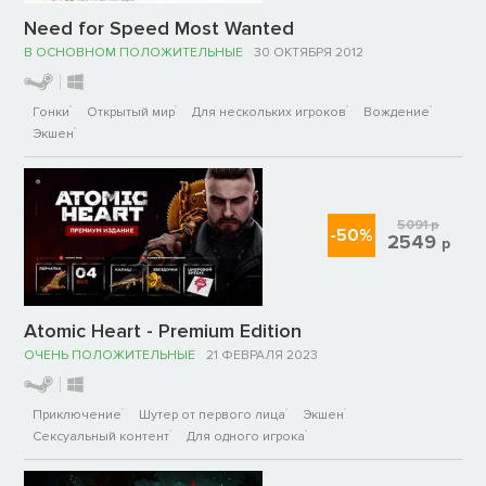
Need for Speed Most Wanted
В ОСНОВНОМ ПОЛОЖИТЕЛЬНЫЕ
30 ОКТЯБРЯ 2012
Гонки
Открытый мир
Для нескольких игроков
Вождение
Экшен
5091
р
-50%
2549
р
Atomic Heart - Premium Edition
ОЧЕНЬ ПОЛОЖИТЕЛЬНЫЕ
21 ФЕВРАЛЯ 2023
Приключение
Шутер от первого лица
Экшен
Сексуальный контент
Для одного игрока