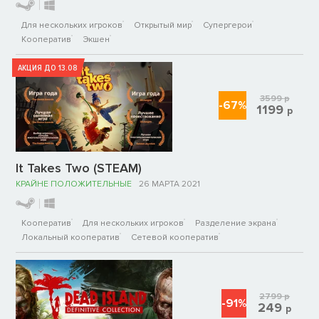
Для нескольких игроков
Открытый мир
Супергерои
Кооператив
Экшен
АКЦИЯ ДО 13.08
3599
р
-67%
1199
р
It Takes Two (STEAM)
КРАЙНЕ ПОЛОЖИТЕЛЬНЫЕ
26 МАРТА 2021
Кооператив
Для нескольких игроков
Разделение экрана
Локальный кооператив
Сетевой кооператив
2799
р
-91%
249
р