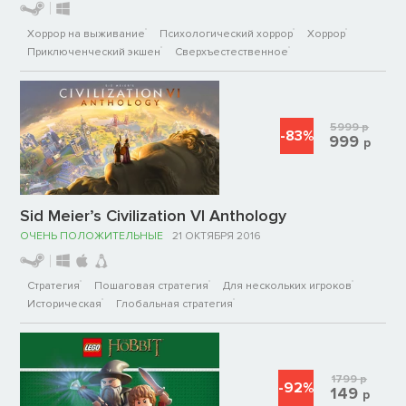
Хоррор на выживание
Психологический хоррор
Хоррор
Приключенческий экшен
Сверхъестественное
5999
р
-83%
999
р
Sid Meier’s Civilization VI Anthology
ОЧЕНЬ ПОЛОЖИТЕЛЬНЫЕ
21 ОКТЯБРЯ 2016
Стратегия
Пошаговая стратегия
Для нескольких игроков
Историческая
Глобальная стратегия
1799
р
-92%
149
р