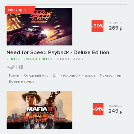
АКЦИЯ ДО 13.08
2699
р
-90%
269
р
Need for Speed Payback - Deluxe Edition
ОЧЕНЬ ПОЛОЖИТЕЛЬНЫЕ
6 НОЯБРЯ 2017
Гонки
Открытый мир
Для нескольких игроков
Контроллер
Боевые гонки
2699
р
-91%
249
р