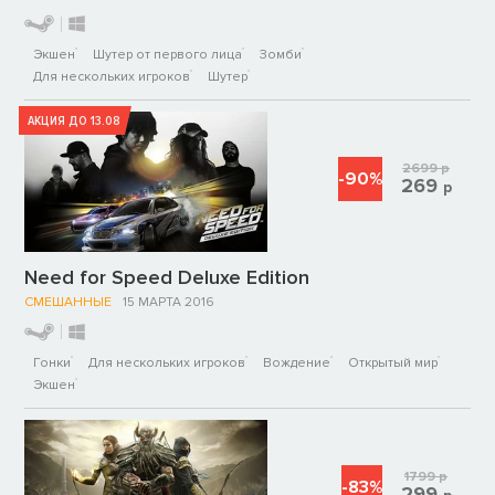
Экшен
Шутер от первого лица
Зомби
Для нескольких игроков
Шутер
АКЦИЯ ДО 13.08
2699
р
-90%
269
р
Need for Speed Deluxe Edition
СМЕШАННЫЕ
15 МАРТА 2016
Гонки
Для нескольких игроков
Вождение
Открытый мир
Экшен
1799
р
-83%
299