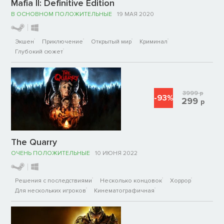
Mafia II: Definitive Edition
В ОСНОВНОМ ПОЛОЖИТЕЛЬНЫЕ
19 МАЯ 2020
Экшен
Приключение
Открытый мир
Криминал
Глубокий сюжет
3999
р
-93%
299
р
The Quarry
ОЧЕНЬ ПОЛОЖИТЕЛЬНЫЕ
10 ИЮНЯ 2022
Решения с последствиями
Несколько концовок
Хоррор
Для нескольких игроков
Кинематографичная