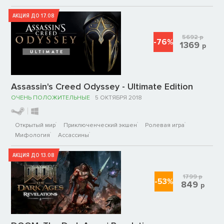
АКЦИЯ ДО 17.08
5692
р
-76%
1369
р
Assassin's Creed Odyssey - Ultimate Edition
ОЧЕНЬ ПОЛОЖИТЕЛЬНЫЕ
5 ОКТЯБРЯ 2018
Открытый мир
Приключенческий экшен
Ролевая игра
Мифология
Ассассины
АКЦИЯ ДО 13.08
1799
р
-53%
849
р