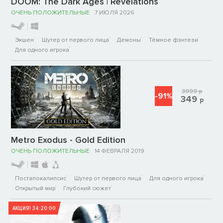
DOOM: The Dark Ages | Revelations
ОЧЕНЬ ПОЛОЖИТЕЛЬНЫЕ
7 ИЮЛЯ 2026
Экшен
Шутер от первого лица
Демоны
Тёмное фэнтези
Для одного игрока
3999
р
-91%
349
р
Metro Exodus - Gold Edition
ОЧЕНЬ ПОЛОЖИТЕЛЬНЫЕ
14 ФЕВРАЛЯ 2019
Постапокалипсис
Шутер от первого лица
Для одного игрока
Открытый мир
Глубокий сюжет
АКЦИЯ!
34:20:00