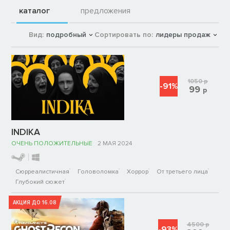
каталог
предложения
Вид:
подробный
Сортировать по:
лидеры продаж
1050
р
-91%
99
р
INDIKA
ОЧЕНЬ ПОЛОЖИТЕЛЬНЫЕ
2 МАЯ 2024
Сюрреалистичная
Головоломка
Хоррор
От третьего лица
Глубокий сюжет
АКЦИЯ ДО 16.08
4500
р
-93%