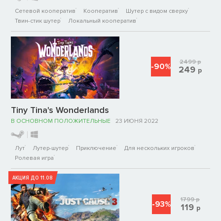
Сетевой кооператив
Кооператив
Шутер с видом сверху
Твин-стик шутер
Локальный кооператив
2499
р
-90%
249
р
Tiny Tina's Wonderlands
В ОСНОВНОМ ПОЛОЖИТЕЛЬНЫЕ
23 ИЮНЯ 2022
Лут
Лутер-шутер
Приключение
Для нескольких игроков
Ролевая игра
АКЦИЯ ДО 11.08
1799
р
-93%
119
р