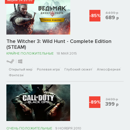
АКЦИЯ!
34:20:00
4499
р
-85%
689
р
The Witcher 3: Wild Hunt - Complete Edition
(STEAM)
КРАЙНЕ ПОЛОЖИТЕЛЬНЫЕ
18 МАЯ 2015
Открытый мир
Ролевая игра
Глубокий сюжет
Атмосферная
Фэнтези
3499
р
-89%
399
р
ОЧЕНЬ ПОЛОЖИТЕЛЬНЫЕ
9 НОЯБРЯ 2010