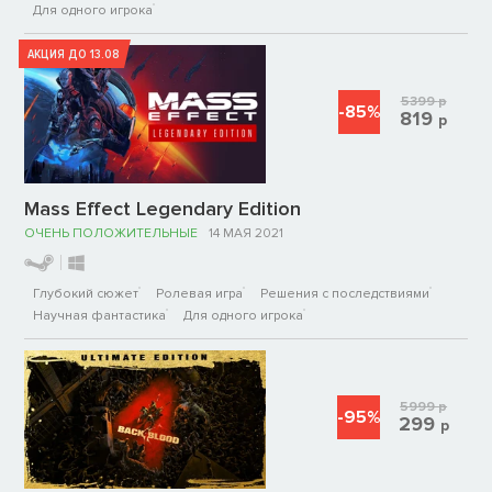
Для одного игрока
АКЦИЯ ДО 13.08
5399
р
-85%
819
р
Mass Effect Legendary Edition
ОЧЕНЬ ПОЛОЖИТЕЛЬНЫЕ
14 МАЯ 2021
Глубокий сюжет
Ролевая игра
Решения с последствиями
Научная фантастика
Для одного игрока
5999
р
-95%
299
р