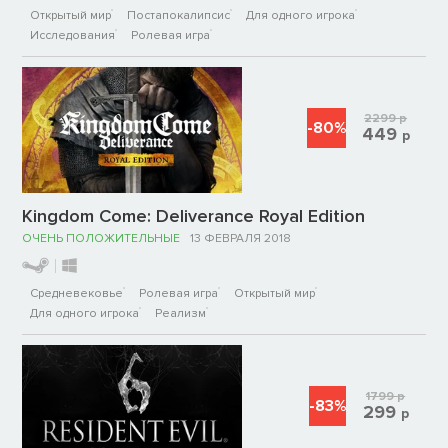
Открытый мир
Постапокалипсис
Для одного игрока
Исследования
Ролевая игра
2299
р
-80%
449
р
Kingdom Come: Deliverance Royal Edition
ОЧЕНЬ ПОЛОЖИТЕЛЬНЫЕ
13 ФЕВРАЛЯ 2018
Средневековье
Ролевая игра
Открытый мир
Для одного игрока
Реализм
1799
р
-83%
299
р