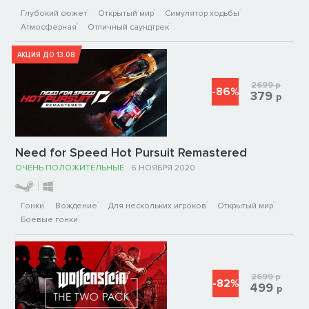
Глубокий сюжет
Открытый мир
Симулятор ходьбы
Атмосферная
Отличный саундтрек
АКЦИЯ ДО 13.08
2699
р
-86%
379
р
Need for Speed Hot Pursuit Remastered
ОЧЕНЬ ПОЛОЖИТЕЛЬНЫЕ
6 НОЯБРЯ 2020
Гонки
Вождение
Для нескольких игроков
Открытый мир
Боевые гонки
2699
р
-82%
499
р