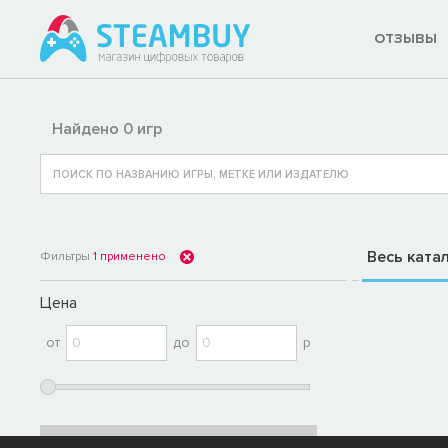
ОТЗЫВЫ
Найдено 0 игр
Весь ката
Фильтры
1
применено
Цена
от
до
р