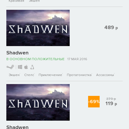
Красивая
Экшен
489
р
Shadwen
В ОСНОВНОМ ПОЛОЖИТЕЛЬНЫЕ
17 МАЯ 2016
Экшен
Стелс
Приключение
Протагонистка
Ассассины
379
р
-69%
119
р
Shadwen