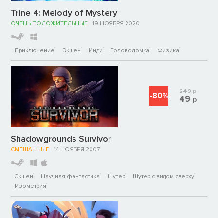
Trine 4: Melody of Mystery
ОЧЕНЬ ПОЛОЖИТЕЛЬНЫЕ
19 НОЯБРЯ 2020
Приключение
Экшен
Инди
Головоломка
Физика
249
р
-80%
49
р
Shadowgrounds Survivor
СМЕШАННЫЕ
14 НОЯБРЯ 2007
Экшен
Научная фантастика
Шутер
Шутер с видом сверху
Изометрия