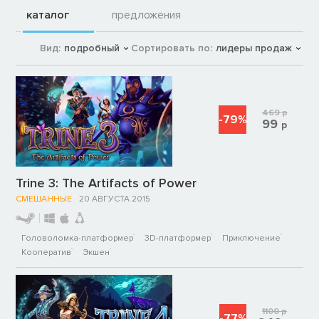
каталог
предложения
Вид:
подробный
Сортировать по:
лидеры продаж
469
р
-79%
99
р
Trine 3: The Artifacts of Power
СМЕШАННЫЕ
20 АВГУСТА 2015
Головоломка-платформер
3D-платформер
Приключение
Кооператив
Экшен
1100
р
-77%