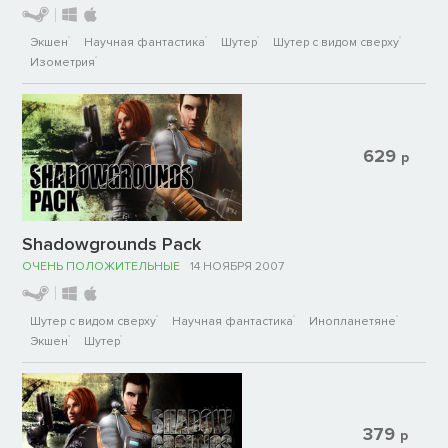
Экшен
Научная фантастика
Шутер
Шутер с видом сверху
Изометрия
629
р
Shadowgrounds Pack
ОЧЕНЬ ПОЛОЖИТЕЛЬНЫЕ
14 НОЯБРЯ 2007
Шутер с видом сверху
Научная фантастика
Инопланетяне
Экшен
Шутер
379
р