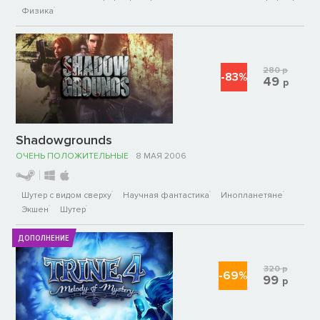
Физика
280
р
-83%
49
р
Shadowgrounds
ОЧЕНЬ ПОЛОЖИТЕЛЬНЫЕ
8 МАЯ 2006
Шутер с видом сверху
Научная фантастика
Инопланетяне
Экшен
Шутер
ДОПОЛНЕНИЕ
320
р
-69%
99
р