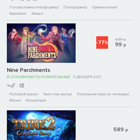
Головоломка-платформер
Платформер
Приключение
Красивая
Экшен
435
р
-77%
99
р
Nine Parchments
В ОСНОВНОМ ПОЛОЖИТЕЛЬНЫЕ
5 ДЕКАБРЯ 2017
Ролевой экшен
Твин-стик шутер
Локальная игра на четверых
Магия
Изометрия
589
р