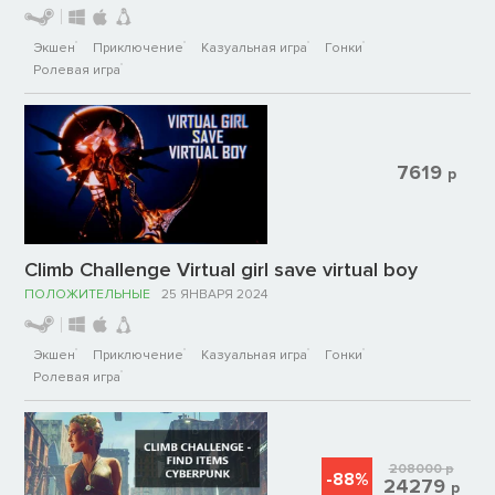
Экшен
Приключение
Казуальная игра
Гонки
Ролевая игра
7619
р
Climb Challenge Virtual girl save virtual boy
ПОЛОЖИТЕЛЬНЫЕ
25 ЯНВАРЯ 2024
Экшен
Приключение
Казуальная игра
Гонки
Ролевая игра
208000
р
-88%
24279
р