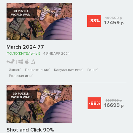
149500
р
-88%
17459
р
March 2024 77
ПОЛОЖИТЕЛЬНЫЕ
4 ЯНВАРЯ 2024
Экшен
Приключение
Казуальная игра
Гонки
Ролевая игра
143000
р
-88%
16699
р
Shot and Click 90%