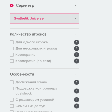
Серии игр
Synthetik Universe
Количество игроков
Для одного игрока
1
Для нескольких игроков
1
Кооператив
1
Кооператив (по сети)
1
Особенности
Достижения steam
1
Поддержка контроллера
1
dualshock
С редактором уровней
1
Семейный доступ
1