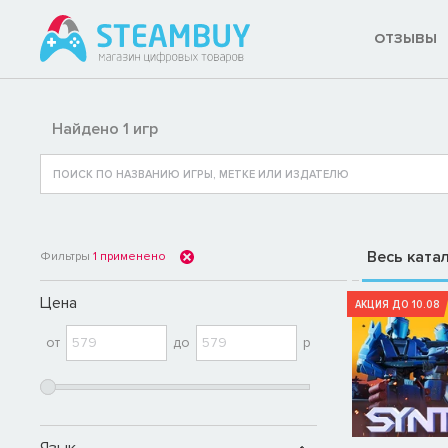
ОТЗЫВЫ
Найдено 1 игр
Весь ката
Фильтры
1
применено
Цена
АКЦИЯ ДО 10.08
от
до
р
Язык