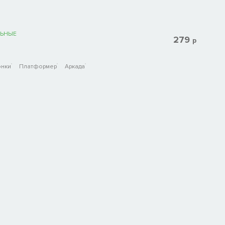
ЬНЫЕ
279
р
онки
Платформер
Аркада