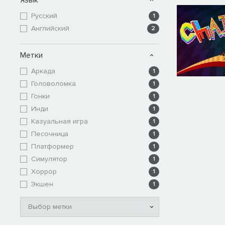
Русский
1
Английский
2
Метки
Аркада
1
Головоломка
1
Гонки
1
Инди
1
Казуальная игра
1
Песочница
1
Платформер
1
Симулятор
1
Хоррор
1
Экшен
1
Выбор метки