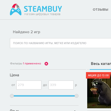
ОТЗЫВЫ
Найдено 2 игр
Весь ката
Фильтры
1
применено
Цена
АКЦИЯ ДО 13.08
от
до
р
Язык