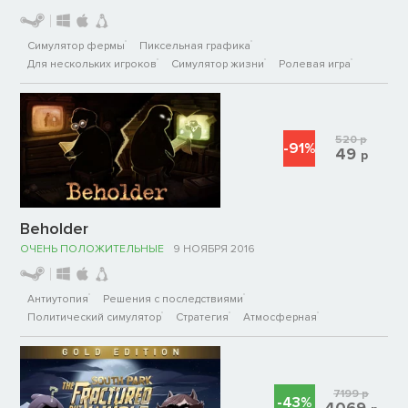
Симулятор фермы
Пиксельная графика
Для нескольких игроков
Симулятор жизни
Ролевая игра
520
р
-91%
49
р
Beholder
ОЧЕНЬ ПОЛОЖИТЕЛЬНЫЕ
9 НОЯБРЯ 2016
Антиутопия
Решения с последствиями
Политический симулятор
Стратегия
Атмосферная
7199
р
-43%
4069