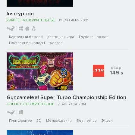
Inscryption
КРАЙНЕ ПОЛОЖИТЕЛЬНЫЕ
19 ОКТЯБРЯ 2021
Карточный баттлер
Карточная игра
Глубокий сюжет
Построение колоды
Хоррор
660
р
-77%
149
р
Guacamelee! Super Turbo Championship Edition
ОЧЕНЬ ПОЛОЖИТЕЛЬНЫЕ
21 АВГУСТА 2014
Платформер
2D
Метроидвания
Beat 'em up
Экшен