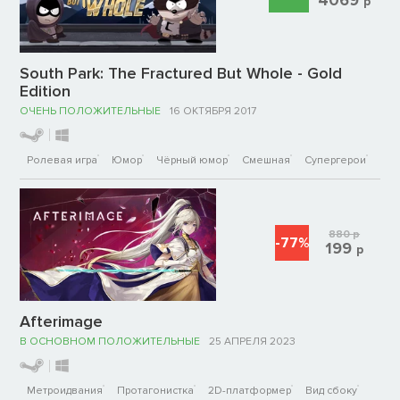
р
South Park: The Fractured But Whole - Gold
Edition
ОЧЕНЬ ПОЛОЖИТЕЛЬНЫЕ
16 ОКТЯБРЯ 2017
Ролевая игра
Юмор
Чёрный юмор
Смешная
Супергерои
880
р
-77%
199
р
Afterimage
В ОСНОВНОМ ПОЛОЖИТЕЛЬНЫЕ
25 АПРЕЛЯ 2023
Метроидвания
Протагонистка
2D-платформер
Вид сбоку