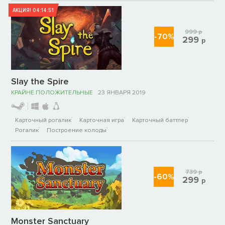
АКЦИЯ!
04:14:51
999
р
-70%
299
р
Slay the Spire
КРАЙНЕ ПОЛОЖИТЕЛЬНЫЕ
23 ЯНВАРЯ 2019
Карточный рогалик
Карточная игра
Карточный баттлер
Рогалик
Построение колоды
739
р
-60%
299
р
Monster Sanctuary