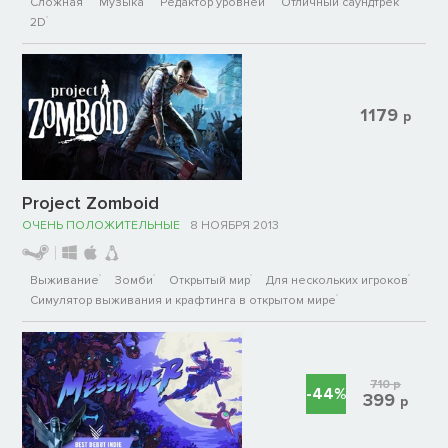
Сложная
Музыка
Редактор уровней
Отличный саундтрек
2D
1179
р
Project Zomboid
ОЧЕНЬ ПОЛОЖИТЕЛЬНЫЕ
8 НОЯБРЯ 2013
Выживание
Зомби
Открытый мир
Для нескольких игроков
Симулятор выживания и крафтинга в открытом мире
710
р
-44%
399
р