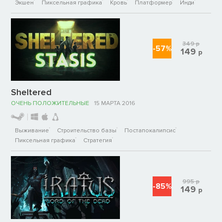
Экшен
Пиксельная графика
Кровь
Платформер
Инди
349
р
-57%
149
р
Sheltered
ОЧЕНЬ ПОЛОЖИТЕЛЬНЫЕ
15 МАРТА 2016
Выживание
Строительство базы
Постапокалипсис
Пиксельная графика
Стратегия
995
р
-85%
149
р