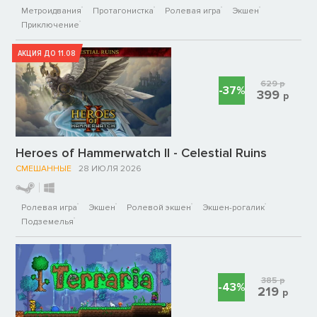
Метроидвания
Протагонистка
Ролевая игра
Экшен
Приключение
АКЦИЯ ДО 11.08
629
р
-37%
399
р
Heroes of Hammerwatch II - Celestial Ruins
СМЕШАННЫЕ
28 ИЮЛЯ 2026
Ролевая игра
Экшен
Ролевой экшен
Экшен-рогалик
Подземелья
385
р
-43%
219
р