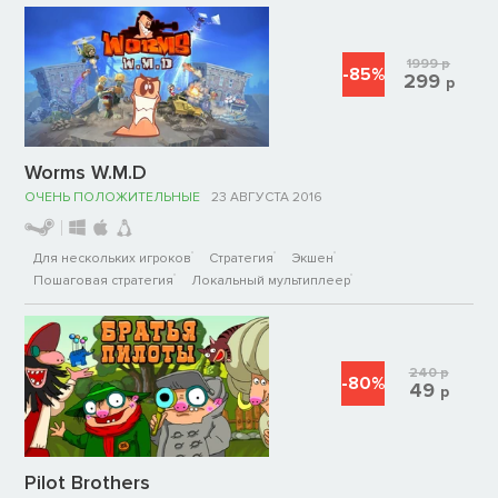
1999
р
-85%
299
р
Worms W.M.D
ОЧЕНЬ ПОЛОЖИТЕЛЬНЫЕ
23 АВГУСТА 2016
Для нескольких игроков
Стратегия
Экшен
Пошаговая стратегия
Локальный мультиплеер
240
р
-80%
49
р
Pilot Brothers