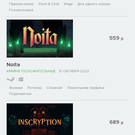
Приключение
Point & Click
Инди
Для одного игрока
Головоломка
559
р
Noita
КРАЙНЕ ПОЛОЖИТЕЛЬНЫЕ
15 ОКТЯБРЯ 2020
Физика
Рогалик
Сложная
Пиксельная графика
Подземелья
689
р