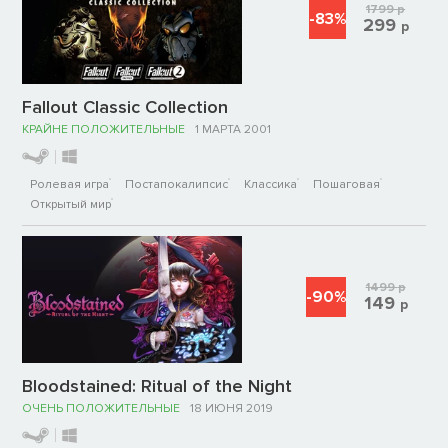
1799
р
-83%
299
р
Fallout Classic Collection
КРАЙНЕ ПОЛОЖИТЕЛЬНЫЕ
1 МАРТА 2001
Ролевая игра
Постапокалипсис
Классика
Пошаговая
Открытый мир
1499
р
-90%
149
р
Bloodstained: Ritual of the Night
ОЧЕНЬ ПОЛОЖИТЕЛЬНЫЕ
18 ИЮНЯ 2019