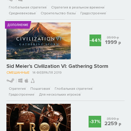
Глобальная стратегия
Стратегия в реальном времени
Средневековье
Строительство базы
Градостроение
ДОПОЛНЕНИЕ
3599
р
-44%
1999
р
Sid Meier's Civilization VI: Gathering Storm
СМЕШАННЫЕ
14 ФЕВРАЛЯ 2019
Стратегия
Пошаговая
Глобальная стратегия
Градостроение
Для нескольких игроков
3599
р
-37%
2259
р