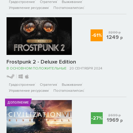
Градостроение
Стратегия
Выживание
Управление ресурсами
Постапокалипсис
3200
р
-61%
1249
р
Frostpunk 2 - Deluxe Edition
В ОСНОВНОМ ПОЛОЖИТЕЛЬНЫЕ
20 СЕНТЯБРЯ 2024
Градостроение
Стратегия
Выживание
Управление ресурсами
Постапокалипсис
ДОПОЛНЕНИЕ
2699
р
-27%
1969
р