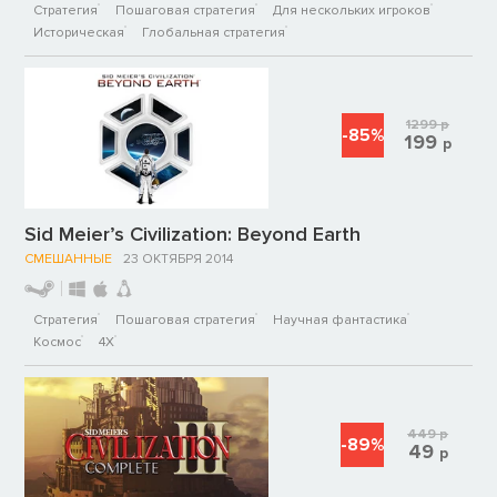
Стратегия
Пошаговая стратегия
Для нескольких игроков
Историческая
Глобальная стратегия
1299
р
-85%
199
р
Sid Meier’s Civilization: Beyond Earth
СМЕШАННЫЕ
23 ОКТЯБРЯ 2014
Стратегия
Пошаговая стратегия
Научная фантастика
Космос
4X
449
р
-89%
49
р