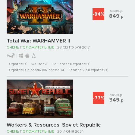
5399
р
-84%
849
р
Total War: WARHAMMER II
ОЧЕНЬ ПОЛОЖИТЕЛЬНЫЕ
28 СЕНТЯБРЯ 2017
Стратегия
Фэнтези
Пошаговая стратегия
Стратегия в реальном времени
Глобальная стратегия
1499
р
-77%
349
р
Workers & Resources: Soviet Republic
ОЧЕНЬ ПОЛОЖИТЕЛЬНЫЕ
20 ИЮНЯ 2024