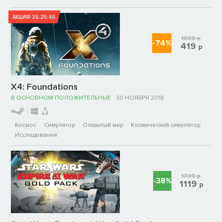
АКЦИЯ!
36:25:46
1600
р
-74%
419
р
X4: Foundations
В ОСНОВНОМ ПОЛОЖИТЕЛЬНЫЕ
30 НОЯБРЯ 2018
Космос
Симулятор
Открытый мир
Космический симулятор
Исследования
1799
р
-38%
1119
р