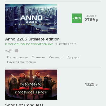
4500
р
-38%
2769
р
Anno 2205 Ultimate edition
В ОСНОВНОМ ПОЛОЖИТЕЛЬНЫЕ
3 НОЯБРЯ 2015
Градостроение
Стратегия
Симулятор
Будущее
Научная фантастика
1329
р
Songs of Conquest