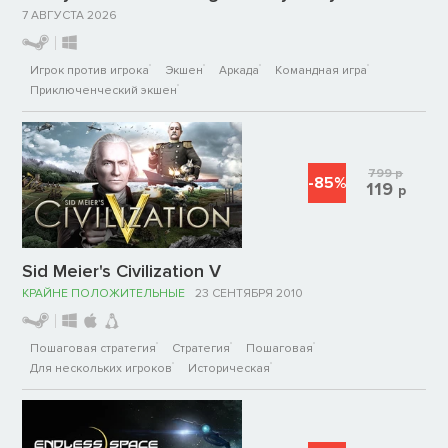
7 АВГУСТА 2026
Игрок против игрока
Экшен
Аркада
Командная игра
Приключенческий экшен
799
р
-85%
119
р
Sid Meier's Civilization V
КРАЙНЕ ПОЛОЖИТЕЛЬНЫЕ
23 СЕНТЯБРЯ 2010
Пошаговая стратегия
Стратегия
Пошаговая
Для нескольких игроков
Историческая