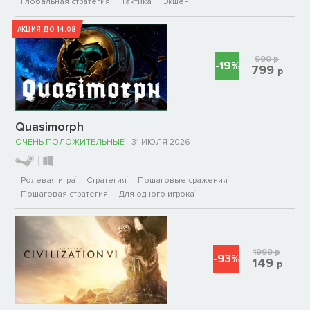
Глобальная стратегия
Тактика
Экшен
АКЦИЯ ДО 14.08
990
р
-19%
799
р
Quasimorph
ОЧЕНЬ ПОЛОЖИТЕЛЬНЫЕ
31 ИЮЛЯ 2026
Ролевая игра
Стратегия
Пошаговые сражения
Пошаговая стратегия
Для одного игрока
1999
р
-93%
149
р