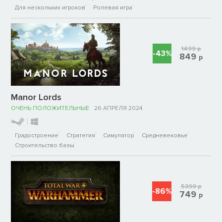
Для нескольких игроков
Ролевая игра
1499
р
-43%
849
р
Manor Lords
ОЧЕНЬ ПОЛОЖИТЕЛЬНЫЕ
26 АПРЕЛЯ 2024
Градостроение
Стратегия
Симулятор
Средневековье
Строительство базы
5399
р
-86%
749
р