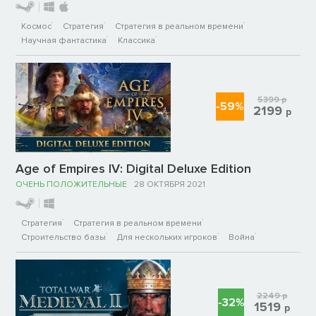
Космос
Стратегия
Стратегия в реальном времени
Научная фантастика
Классика
5399
р
-59%
2199
р
Age of Empires IV: Digital Deluxe Edition
ОЧЕНЬ ПОЛОЖИТЕЛЬНЫЕ
28 ОКТЯБРЯ 2021
Стратегия
Стратегия в реальном времени
Строительство базы
Для нескольких игроков
Война
2249
р
-32%
1519
р