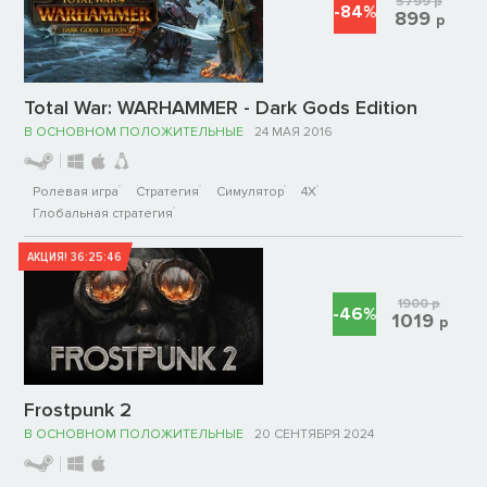
5799
р
-84%
899
р
Total War: WARHAMMER - Dark Gods Edition
В ОСНОВНОМ ПОЛОЖИТЕЛЬНЫЕ
24 МАЯ 2016
Ролевая игра
Стратегия
Симулятор
4X
Глобальная стратегия
АКЦИЯ!
36:25:46
1900
р
-46%
1019
р
Frostpunk 2
В ОСНОВНОМ ПОЛОЖИТЕЛЬНЫЕ
20 СЕНТЯБРЯ 2024