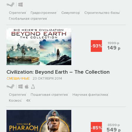
Стратегия
Градостроение
Симулятор
Строительство базы
Глобальная стратегия
1999
р
-93%
149
р
Civilization: Beyond Earth – The Collection
СМЕШАННЫЕ
23 ОКТЯБРЯ 2014
Стратегия
Пошаговая стратегия
Научная фантастика
Космос
4X
3599
р
-85%
549
р