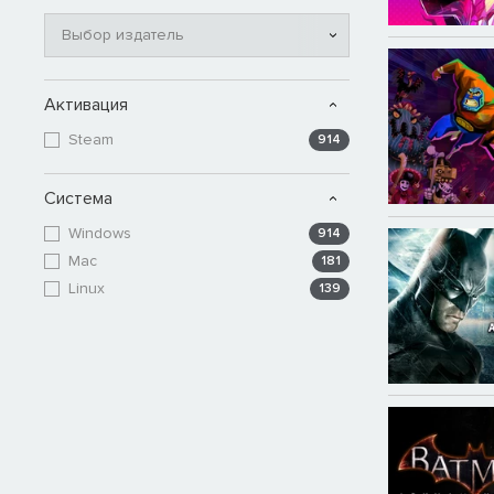
Выбор издатель
Активация
Steam
914
Система
Windows
914
Mac
181
Linux
139