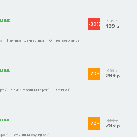
ЬНЫЕ
999
р
-80%
199
р
ка
Научная фантастика
От третьего лица
ЬНЫЕ
999
р
-70%
299
р
трек
Яркий главный герой
Сложная
ЬНЫЕ
999
р
-70%
299
р
ерой
Отличный саундтрек