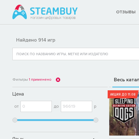
ОТЗЫВЫ
Найдено 914 игр
Весь ката
Фильтры
1
применено
Цена
АКЦИЯ ДО 11.08
от
до
р
Язык