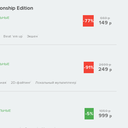
nship Edition
ЬНЫЕ
660
р
-77%
149
р
Beat 'em up
Экшен
ЬНЫЕ
2699
р
-91%
249
р
ьная
2D-файтинг
Локальный мультиплеер
ЛЬНЫЕ
1050
р
-5%
999
р