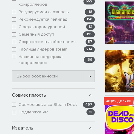
552
контроллеров
Регулируемая сложность
118
Рекомендуется геймпад
150
С редактором уровней
12
Семейный доступ
895
Сохранение в любое время
57
Таблицы лидеров steam
214
Частичная поддержка
169
контроллеров
Выбор особенности
Совместимость
АКЦИЯ ДО 17.08
Совместимые со Steam Deck
467
Поддержка VR
15
Издатель