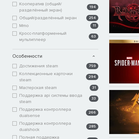
Кооператив (общий/
194
разделённый экран)
Общий/разделённый экран
254
Mmo
11
Кросс-платформенный
63
мультиплеер
Особенности
Достижения steam
759
Коллекционные карточки
294
steam
Мастерская steam
31
Поддержка api системы ввода
33
steam
Поддержка контроллера
266
dualsense
Поддержка контроллера
285
dualshock
Полная поддержка