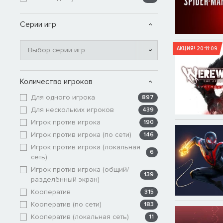
Серии игр
АКЦИЯ!
20:11:09
Выбор серии игр
Количество игроков
Для одного игрока
897
Для нескольких игроков
439
Игрок против игрока
190
Игрок против игрока (по сети)
146
Игрок против игрока (локальная
6
сеть)
Игрок против игрока (общий/
139
разделённый экран)
Кооператив
315
Кооператив (по сети)
183
Кооператив (локальная сеть)
11