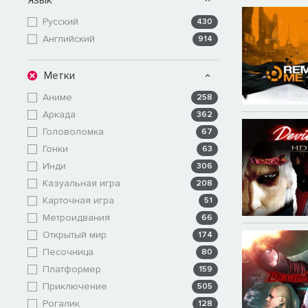
Русский
430
Английский
914
Метки
Аниме
258
Аркада
362
Головоломка
67
Гонки
63
Инди
306
Казуальная игра
208
Карточная игра
51
Метроидвания
66
Открытый мир
174
Песочница
80
Платформер
159
Приключение
505
Рогалик
128