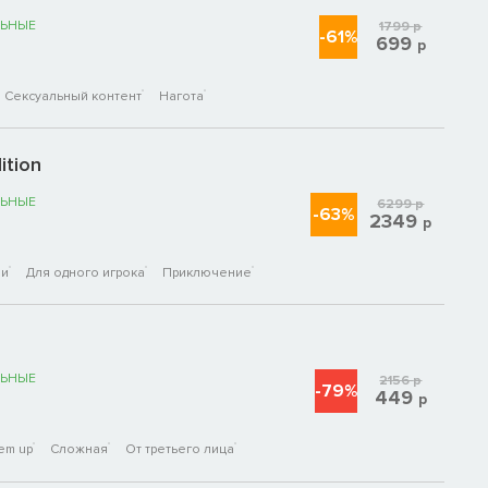
ЬНЫЕ
1799
р
-61%
699
р
Сексуальный контент
Нагота
ition
ЬНЫЕ
6299
р
-63%
2349
р
ои
Для одного игрока
Приключение
ЬНЫЕ
2156
р
-79%
449
р
em up
Сложная
От третьего лица