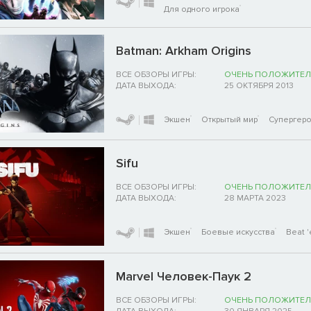
Для одного игрока
Batman: Arkham Origins
ВСЕ ОБЗОРЫ ИГРЫ:
ОЧЕНЬ ПОЛОЖИТЕЛ
ДАТА ВЫХОДА:
25 ОКТЯБРЯ 2013
Экшен
Открытый мир
Супергер
Sifu
ВСЕ ОБЗОРЫ ИГРЫ:
ОЧЕНЬ ПОЛОЖИТЕЛ
ДАТА ВЫХОДА:
28 МАРТА 2023
Экшен
Боевые искусства
Beat '
Marvel Человек-Паук 2
ВСЕ ОБЗОРЫ ИГРЫ:
ОЧЕНЬ ПОЛОЖИТЕЛ