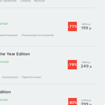
е сражения
Слэшер
Музыка
ЬНЫЕ
855
р
-77%
199
р
льтипликация
Локальный кооператив
he Year Edition
ЛЬНЫЕ
1199
р
-79%
249
р
Супергерои
Приключение
dition
ЬНЫЕ
2399
р
-83%
399
р