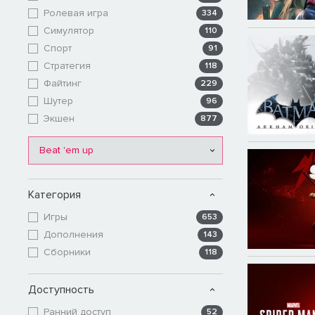
Ролевая игра
334
Симулятор
110
Спорт
91
Стратегия
118
Файтинг
229
Шутер
96
Экшен
877
Beat 'em up
Категория
Игры
653
Дополнения
143
Сборники
118
Доступность
Ранний доступ
52