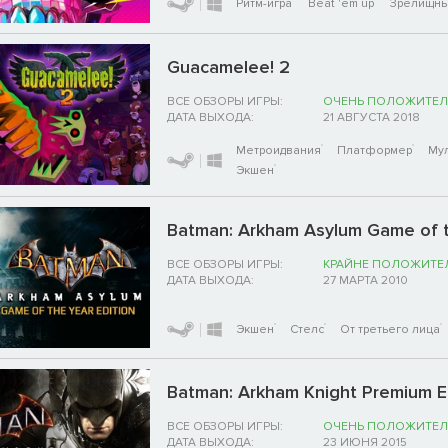
Ритм-игра
Beat 'em up
Зрелищны
Guacamelee! 2
ВСЕ ОБЗОРЫ ИГРЫ:
ОЧЕНЬ ПОЛОЖИТЕЛ
ДАТА ВЫХОДА:
21 АВГУСТА 2018
Метроидвания
Платформер
Му
Экшен
Batman: Arkham Asylum Game of t
ВСЕ ОБЗОРЫ ИГРЫ:
КРАЙНЕ ПОЛОЖИТЕ
ДАТА ВЫХОДА:
27 МАРТА 2010
Экшен
Стелс
От третьего лица
Batman: Arkham Knight Premium E
ВСЕ ОБЗОРЫ ИГРЫ:
ОЧЕНЬ ПОЛОЖИТЕЛ
ДАТА ВЫХОДА:
23 ИЮНЯ 2015