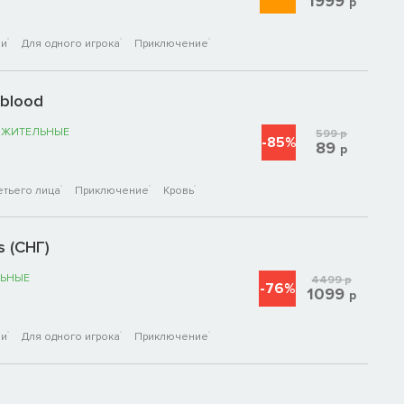
1999
р
ои
Для одного игрока
Приключение
hblood
ОЖИТЕЛЬНЫЕ
599
р
-85%
89
р
етьего лица
Приключение
Кровь
s (СНГ)
ЬНЫЕ
4499
р
-76%
1099
р
ои
Для одного игрока
Приключение