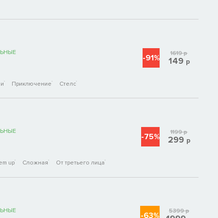
ЬНЫЕ
1619
р
-91%
149
р
ои
Приключение
Стелс
ЬНЫЕ
1199
р
-75%
299
р
em up
Сложная
От третьего лица
ЬНЫЕ
5399
р
-63%