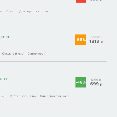
ои
Стелс
Для одного игрока
ЛЬНЫЕ
5399
р
-66%
1819
р
Открытый мир
Супергерои
ЬНЫЕ
1349
р
-48%
699
р
ние
От третьего лица
Для одного игрока