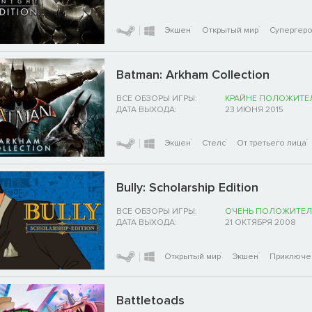
Экшен
Открытый мир
Супергер
Batman: Arkham Collection
ВСЕ ОБЗОРЫ ИГРЫ:
КРАЙНЕ ПОЛОЖИТЕ
ДАТА ВЫХОДА:
23 ИЮНЯ 2015
Экшен
Стелс
От третьего лица
Bully: Scholarship Edition
ВСЕ ОБЗОРЫ ИГРЫ:
ОЧЕНЬ ПОЛОЖИТЕЛ
ДАТА ВЫХОДА:
21 ОКТЯБРЯ 2008
Открытый мир
Экшен
Приключе
Battletoads