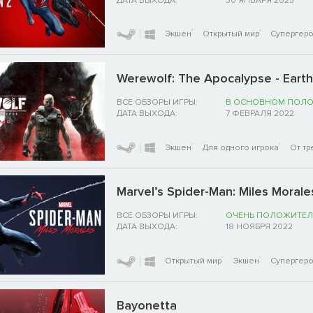
ДАТА ВЫХОДА:
30 ЯНВАРЯ 2025
Экшен
Открытый мир
Супергер
Werewolf: The Apocalypse - Eart
ВСЕ ОБЗОРЫ ИГРЫ:
В ОСНОВНОМ ПОЛ
ДАТА ВЫХОДА:
7 ФЕВРАЛЯ 2022
Экшен
Для одного игрока
От тр
Marvel’s Spider-Man: Miles Morale
ВСЕ ОБЗОРЫ ИГРЫ:
ОЧЕНЬ ПОЛОЖИТЕЛ
ДАТА ВЫХОДА:
18 НОЯБРЯ 2022
Открытый мир
Экшен
Супергер
Bayonetta