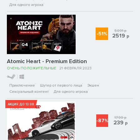
Для одного игрока
5091
р
-51%
2519
р
Atomic Heart - Premium Edition
ОЧЕНЬ ПОЛОЖИТЕЛЬНЫЕ
21 ФЕВРАЛЯ 2023
Приключение
Шутер от первого лица
Экшен
Сексуальный контент
Для одного игрока
АКЦИЯ ДО 13.08
1799
р
-87%
239
р