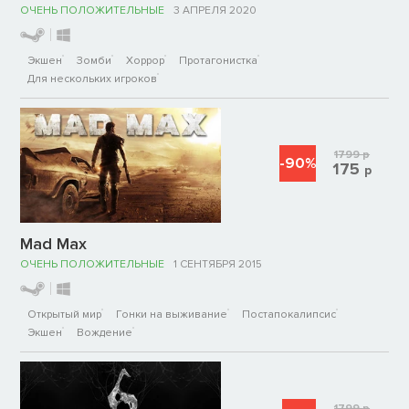
ОЧЕНЬ ПОЛОЖИТЕЛЬНЫЕ
3 АПРЕЛЯ 2020
Экшен
Зомби
Хоррор
Протагонистка
Для нескольких игроков
1799
р
-90%
175
р
Mad Max
ОЧЕНЬ ПОЛОЖИТЕЛЬНЫЕ
1 СЕНТЯБРЯ 2015
Открытый мир
Гонки на выживание
Постапокалипсис
Экшен
Вождение
1799
р