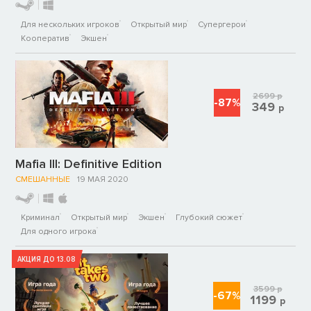
Для нескольких игроков
Открытый мир
Супергерои
Кооператив
Экшен
2699
р
-87%
349
р
Mafia III: Definitive Edition
СМЕШАННЫЕ
19 МАЯ 2020
Криминал
Открытый мир
Экшен
Глубокий сюжет
Для одного игрока
АКЦИЯ ДО 13.08
3599
р
-67%
1199
р