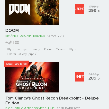
1799
р
-83%
299
р
DOOM
КРАЙНЕ ПОЛОЖИТЕЛЬНЫЕ
13 МАЯ 2016
Шутер от первого лица
Кровь
Экшен
Шутер
Отличный саундтрек
АКЦИЯ ДО 16.08
6299
р
-95%
289
р
Tom Clancy's Ghost Recon Breakpoint - Deluxe
Edition
В ОСНОВНОМ ПОЛОЖИТЕЛЬНЫЕ
23 ЯНВАРЯ 2023