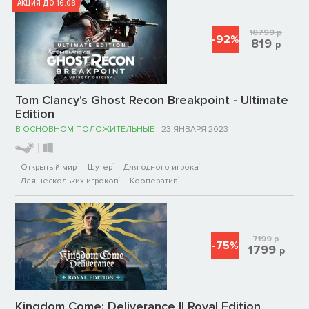
АКЦИЯ ДО 16.08
10799
р
-92%
819
р
Tom Clancy's Ghost Recon Breakpoint - Ultimate
Edition
В ОСНОВНОМ ПОЛОЖИТЕЛЬНЫЕ
23 ЯНВАРЯ 2023
Открытый мир
Шутер
Для одного игрока
Для нескольких игроков
Кооператив
7199
р
-75%
1799
р
Kingdom Come: Deliverance II Royal Edition