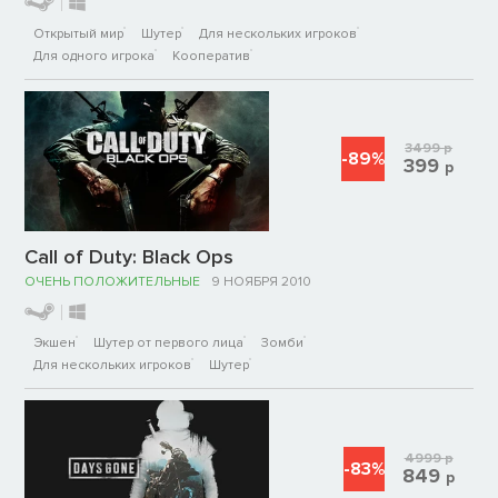
Открытый мир
Шутер
Для нескольких игроков
Для одного игрока
Кооператив
3499
р
-89%
399
р
Call of Duty: Black Ops
ОЧЕНЬ ПОЛОЖИТЕЛЬНЫЕ
9 НОЯБРЯ 2010
Экшен
Шутер от первого лица
Зомби
Для нескольких игроков
Шутер
4999
р
-83%
849
р