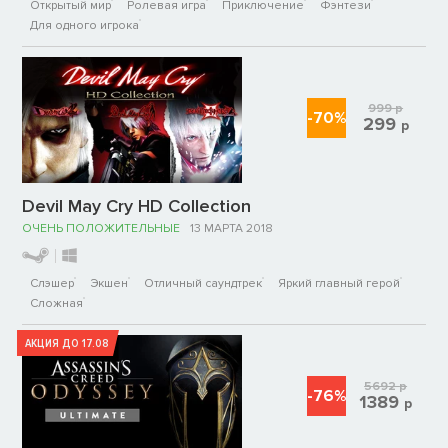
Открытый мир
Ролевая игра
Приключение
Фэнтези
Для одного игрока
999
р
-70%
299
р
Devil May Cry HD Collection
ОЧЕНЬ ПОЛОЖИТЕЛЬНЫЕ
13 МАРТА 2018
Слэшер
Экшен
Отличный саундтрек
Яркий главный герой
Сложная
АКЦИЯ ДО 17.08
5692
р
-76%
1389
р