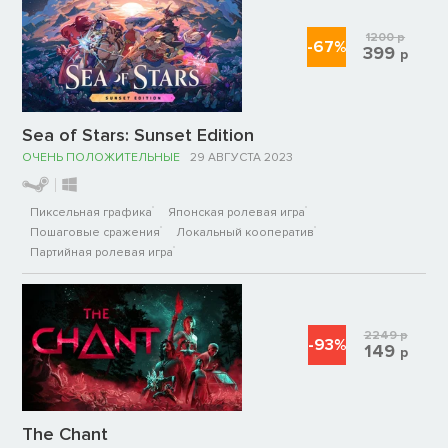
1200
р
-67%
399
р
Sea of Stars: Sunset Edition
ОЧЕНЬ ПОЛОЖИТЕЛЬНЫЕ
29 АВГУСТА 2023
Пиксельная графика
Японская ролевая игра
Пошаговые сражения
Локальный кооператив
Партийная ролевая игра
2249
р
-93%
149
р
The Chant