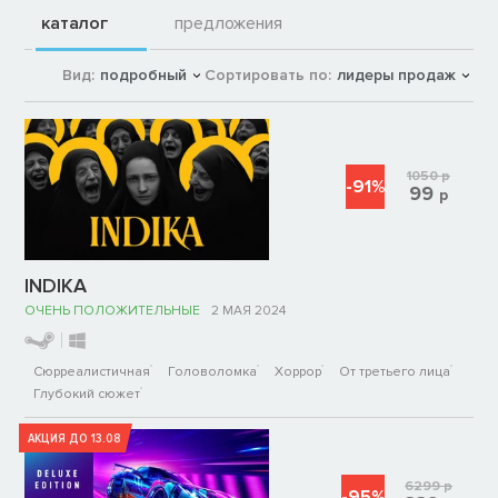
каталог
предложения
Вид:
подробный
Сортировать по:
лидеры продаж
1050
р
-91%
99
р
INDIKA
ОЧЕНЬ ПОЛОЖИТЕЛЬНЫЕ
2 МАЯ 2024
Сюрреалистичная
Головоломка
Хоррор
От третьего лица
Глубокий сюжет
АКЦИЯ ДО 13.08
6299
р
-95%