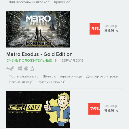
Для нескольких игроков
Криминал
3999
р
-91%
349
р
Metro Exodus - Gold Edition
ОЧЕНЬ ПОЛОЖИТЕЛЬНЫЕ
14 ФЕВРАЛЯ 2019
Постапокалипсис
Шутер от первого лица
Для одного игрока
Открытый мир
Глубокий сюжет
3999
р
-76%
949
р