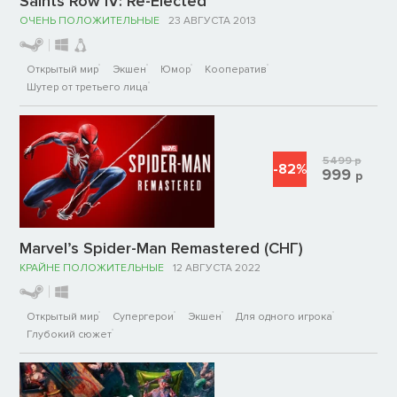
Saints Row IV: Re-Elected
ОЧЕНЬ ПОЛОЖИТЕЛЬНЫЕ
23 АВГУСТА 2013
Открытый мир
Экшен
Юмор
Кооператив
Шутер от третьего лица
5499
р
-82%
999
р
Marvel’s Spider-Man Remastered (СНГ)
КРАЙНЕ ПОЛОЖИТЕЛЬНЫЕ
12 АВГУСТА 2022
Открытый мир
Супергерои
Экшен
Для одного игрока
Глубокий сюжет