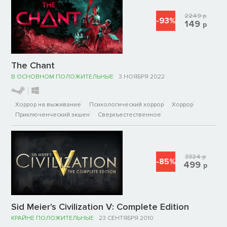
2249
р
-93%
149
р
The Chant
В ОСНОВНОМ ПОЛОЖИТЕЛЬНЫЕ
3 НОЯБРЯ 2022
Хоррор на выживание
Психологический хоррор
Хоррор
Приключенческий экшен
Сверхъестественное
3324
р
-85%
499
р
Sid Meier's Civilization V: Complete Edition
КРАЙНЕ ПОЛОЖИТЕЛЬНЫЕ
23 СЕНТЯБРЯ 2010