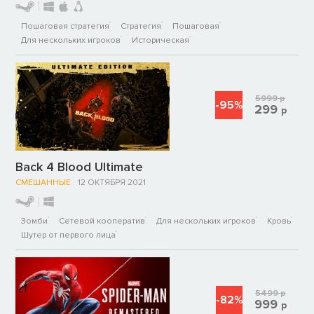
Пошаговая стратегия
Стратегия
Пошаговая
Для нескольких игроков
Историческая
5999
р
-95%
299
р
Back 4 Blood Ultimate
СМЕШАННЫЕ
12 ОКТЯБРЯ 2021
Зомби
Сетевой кооператив
Для нескольких игроков
Кровь
Шутер от первого лица
5499
р
-82%
999
р