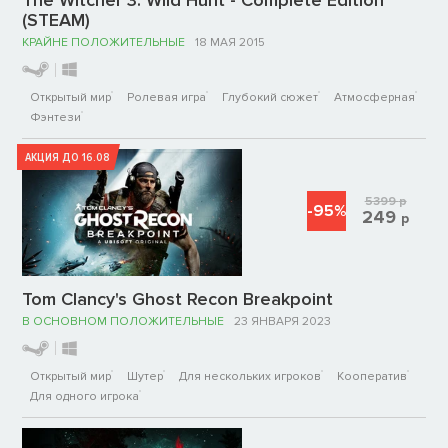
The Witcher 3: Wild Hunt - Complete Edition
(STEAM)
КРАЙНЕ ПОЛОЖИТЕЛЬНЫЕ
18 МАЯ 2015
Открытый мир
Ролевая игра
Глубокий сюжет
Атмосферная
Фэнтези
АКЦИЯ ДО 16.08
5399
р
-95%
249
р
Tom Clancy's Ghost Recon Breakpoint
В ОСНОВНОМ ПОЛОЖИТЕЛЬНЫЕ
23 ЯНВАРЯ 2023
Открытый мир
Шутер
Для нескольких игроков
Кооператив
Для одного игрока