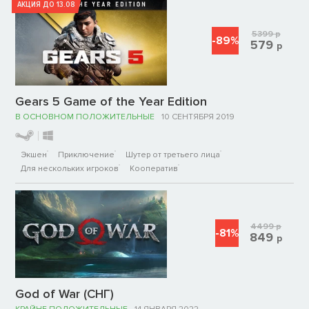
АКЦИЯ ДО 13.08
5399
р
-89%
579
р
Gears 5 Game of the Year Edition
В ОСНОВНОМ ПОЛОЖИТЕЛЬНЫЕ
10 СЕНТЯБРЯ 2019
Экшен
Приключение
Шутер от третьего лица
Для нескольких игроков
Кооператив
4499
р
-81%
849
р
God of War (СНГ)