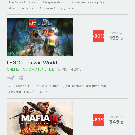
Глубокий сюжет
Открытый мир
Симулятор ходьбы
Атмосферная
Отличный саундтрек
1799
р
-89%
199
р
LEGO Jurassic World
ОЧЕНЬ ПОЛОЖИТЕЛЬНЫЕ
12 ИЮНЯ 2015
Динозавры
Приключение
Для нескольких игроков
Открытый мир
Экшен
2699
р
-87%
349
р