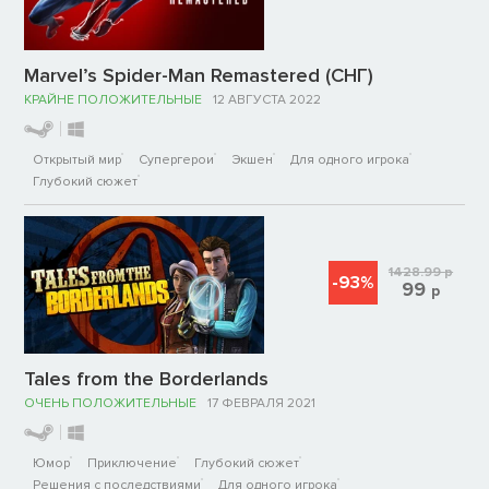
Marvel’s Spider-Man Remastered (СНГ)
КРАЙНЕ ПОЛОЖИТЕЛЬНЫЕ
12 АВГУСТА 2022
Открытый мир
Супергерои
Экшен
Для одного игрока
Глубокий сюжет
1428.99
р
-93%
99
р
Tales from the Borderlands
ОЧЕНЬ ПОЛОЖИТЕЛЬНЫЕ
17 ФЕВРАЛЯ 2021
Юмор
Приключение
Глубокий сюжет
Решения с последствиями
Для одного игрока