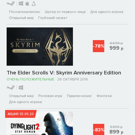
Постапокалипсис
Шутер от первого лица
Для одного игрока
Открытый мир
Глубокий сюжет
4499
р
-78%
999
р
The Elder Scrolls V: Skyrim Anniversary Edition
ОЧЕНЬ ПОЛОЖИТЕЛЬНЫЕ
28 ОКТЯБРЯ 2016
Открытый мир
Ролевая игра
Приключение
Фэнтези
Для одного игрока
АКЦИЯ!
35:05:20
5399
р
-83%
899
р