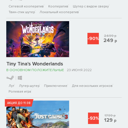
Сетевой кооператив
Кооператив
Шутер с видом сверху
Твин-стик шутер
Локальный кооператив
2499
р
-90%
249
р
Tiny Tina's Wonderlands
В ОСНОВНОМ ПОЛОЖИТЕЛЬНЫЕ
23 ИЮНЯ 2022
Лут
Лутер-шутер
Приключение
Для нескольких игроков
Ролевая игра
АКЦИЯ ДО 11.08
1799
р
-93%
129
р