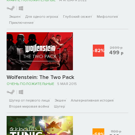
КРАЙНЕ ПОЛОЖИТЕЛЬНЫЕ
14 ЯНВАРЯ 2022
Экшен
Для одного игрока
Глубокий сюжет
Мифология
Приключение
2699
р
-82%
499
р
Wolfenstein: The Two Pack
ОЧЕНЬ ПОЛОЖИТЕЛЬНЫЕ
5 МАЯ 2015
Шутер от первого лица
Экшен
Альтернативная история
Вторая мировая война
Шутер
1100
р
-68%