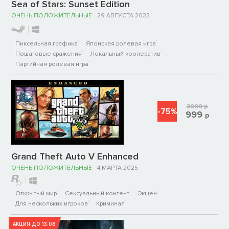
Sea of Stars: Sunset Edition
ОЧЕНЬ ПОЛОЖИТЕЛЬНЫЕ
29 АВГУСТА 2023
Пиксельная графика
Японская ролевая игра
Пошаговые сражения
Локальный кооператив
Партийная ролевая игра
3999
р
-75%
999
р
Grand Theft Auto V Enhanced
ОЧЕНЬ ПОЛОЖИТЕЛЬНЫЕ
4 МАРТА 2025
Открытый мир
Сексуальный контент
Экшен
Для нескольких игроков
Криминал
АКЦИЯ ДО 13.08