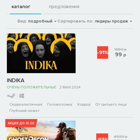
каталог
предложения
Вид:
подробный
Сортировать по:
лидеры продаж
1050
р
-91%
99
р
INDIKA
ОЧЕНЬ ПОЛОЖИТЕЛЬНЫЕ
2 МАЯ 2024
Сюрреалистичная
Головоломка
Хоррор
От третьего лица
Глубокий сюжет
АКЦИЯ ДО 16.08
4500
р
-93%