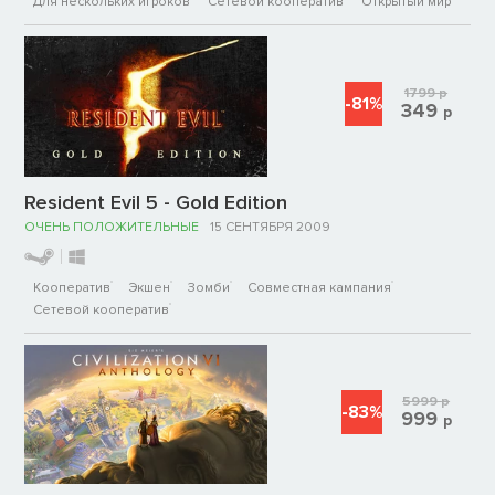
Для нескольких игроков
Сетевой кооператив
Открытый мир
1799
р
-81%
349
р
Resident Evil 5 - Gold Edition
ОЧЕНЬ ПОЛОЖИТЕЛЬНЫЕ
15 СЕНТЯБРЯ 2009
Кооператив
Экшен
Зомби
Совместная кампания
Сетевой кооператив
5999
р
-83%
999
р