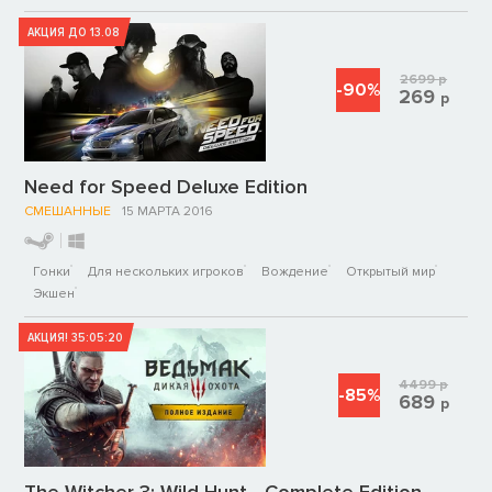
АКЦИЯ ДО 13.08
2699
р
-90%
269
р
Need for Speed Deluxe Edition
СМЕШАННЫЕ
15 МАРТА 2016
Гонки
Для нескольких игроков
Вождение
Открытый мир
Экшен
АКЦИЯ!
35:05:20
4499
р
-85%
689
р