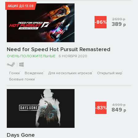
АКЦИЯ ДО 13.08
2699
р
-86%
389
р
Need for Speed Hot Pursuit Remastered
ОЧЕНЬ ПОЛОЖИТЕЛЬНЫЕ
6 НОЯБРЯ 2020
Гонки
Вождение
Для нескольких игроков
Открытый мир
Боевые гонки
4999
р
-83%
849
р
Days Gone