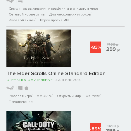
Симулятор выживания и крафтинга в открытом мире
Сетевой кооператив
Для нескольких игроков
Ролевой экшен
Игрок против ИИ
1799
р
-83%
299
р
The Elder Scrolls Online Standard Edition
ОЧЕНЬ ПОЛОЖИТЕЛЬНЫЕ
4 АПРЕЛЯ 2014
Ролевая игра
MMORPG
Открытый мир
Фэнтези
Приключение
3499
р
-89%
399