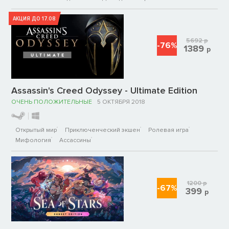
АКЦИЯ ДО 17.08
5692
р
-76%
1389
р
Assassin's Creed Odyssey - Ultimate Edition
ОЧЕНЬ ПОЛОЖИТЕЛЬНЫЕ
5 ОКТЯБРЯ 2018
Открытый мир
Приключенческий экшен
Ролевая игра
Мифология
Ассассины
1200
р
-67%
399
р