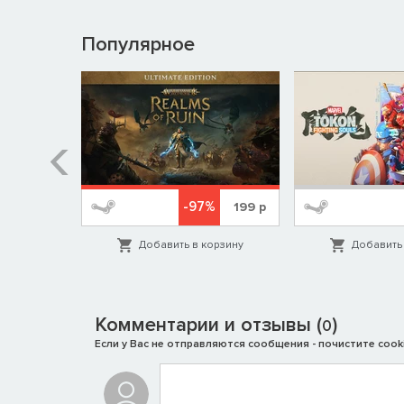
Популярное
%
-97%
1999
р
199
р
орзину
Добавить в корзину
Добавить 
Комментарии и отзывы (
)
0
Если у Вас не отправляются сообщения - почистите cooki