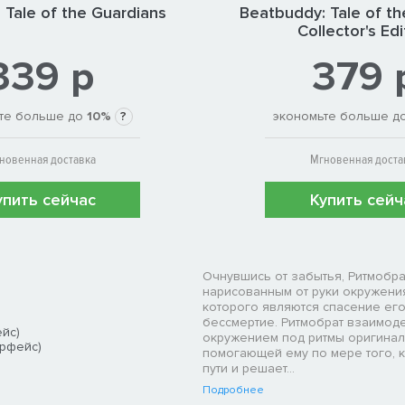
 Tale of the Guardians
Beatbuddy: Tale of th
Collector's Edi
339 р
379 
те больше до
10%
?
экономьте больше д
новенная доставка
Мгновенная доста
упить сейчас
Купить сейч
Очнувшись от забытья, Ритмобр
нарисованным от руки окружения
которого являются спасение ег
бессмертие. Ритмобрат взаимод
ейс)
окружением под ритмы оригинал
ерфейс)
помогающей ему по мере того, 
пути и решает...
Подробнее