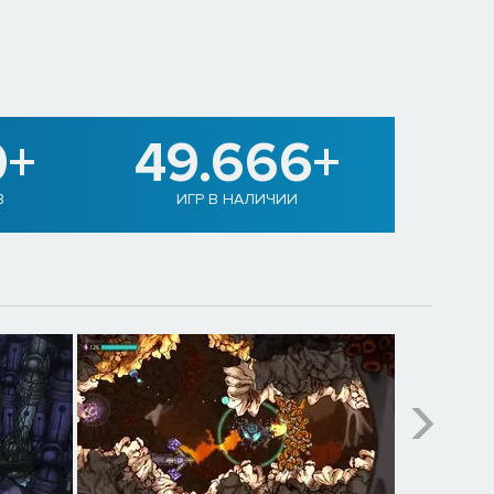
0+
49.666+
В
ИГР В НАЛИЧИИ