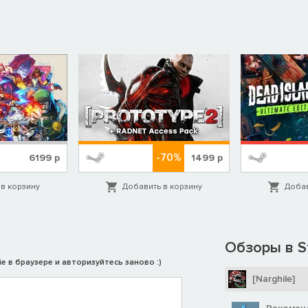
-70%
6199
р
1499
р
в корзину
Добавить в корзину
Добав
Обзоры в S
e в браузере и авторизуйтесь заново :)
[Narghile]