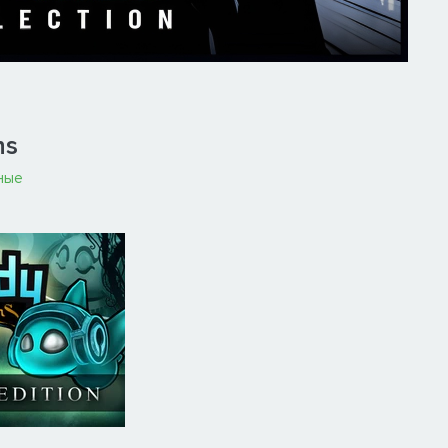
ns
ные