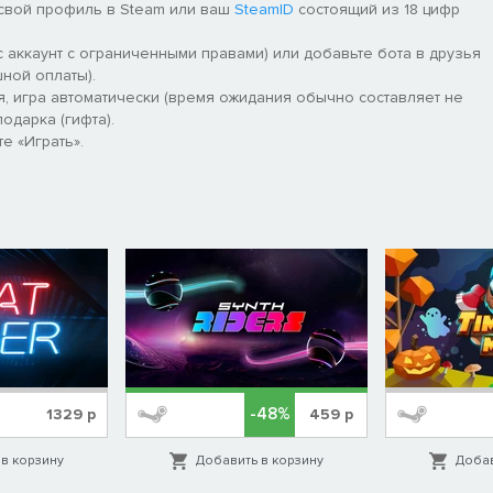
 свой профиль в Steam или ваш
SteamID
состоящий из 18 цифр
 аккаунт с ограниченными правами) или добавьте бота в друзья
ной оплаты).
я, игра автоматически (время ожидания обычно составляет не
одарка (гифта).
е «Играть».
-48%
1329
р
459
р
в корзину
Добавить в корзину
Добав