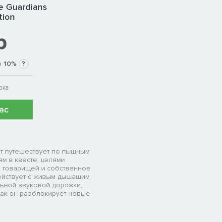
e Guardians
tion
р
о
10%
?
вка
ас
ат путешествует по пышным
м в квесте, целями
о товарищей и собственное
ействует с живым дышащим
ьной звуковой дорожки,
как он разблокирует новые