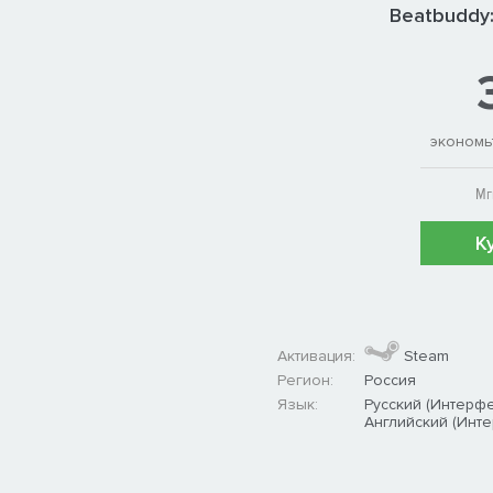
Beatbuddy:
экономь
Мг
К
Активация:
Steam
Регион:
Россия
Язык:
Русский (Интерф
Английский (Инт