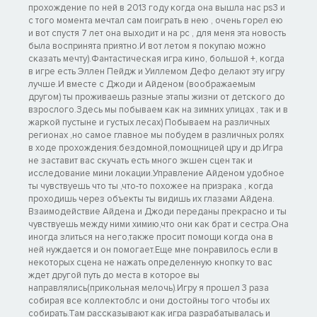
прохождение по ней в 2013 году когда она вышла нас ps3 и
с того момента мечтал сам поиграть в нею , очень горел ею
и вот спустя 7 лет она выходит и на pc , для меня эта новость
была воспринята приятно.И вот летом я покупаю можно
сказать мечту).Фантастическая игра кино, большой +, когда
в игре есть Эллен Пейдж и Уиллемом Дефо делают эту игру
лучше.И вместе с Джоди и Айденом (воображаемым
другом) ты проживаешь разные этапы жизни от детского до
взрослого.Здесь мы побываем как на зимних улицах , так и в
жаркой пустыне и густых лесах) Побываем на различных
регионах ,но самое главное мы побудем в различных ролях
в ходе прохождения:бездомной,помощницей цру и др.Игра
не заставит вас скучать есть много экшен сцен так и
исследование мини локации.Управление Айденом удобное
ты чувствуешь что ты ,что-то похожее на призрака , когда
проходишь через объекты ты видишь их глазами Айдена.
Взаимодействие Айдена и Джоди переданы прекрасно и ты
чувствуешь между ними химию,что они как брат и сестра.Она
иногда злиться на него,также просит помощи когда она в
ней нуждается и он помогает.Еще мне понравилось если в
некоторых сцена не нажать определенную кнопку то вас
ждет другой путь до места в которое вы
направлялись(прикольная мелочь).Игру я прошел 3 раза
собирая все коллектоблс и они достойны того чтобы их
собирать.Там рассказывают как игра разрабатывалась и