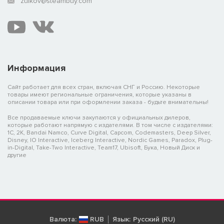
zuikov@steambuy.com
Информация
Сайт работает для всех стран, включая СНГ и Россию. Некоторые
товары имеют региональные ограничения, которые указаны в
описании товара или при оформлении заказа - будьте внимательны!
Все продаваемые ключи закупаются у официальных дилеров,
которые работают напрямую с издателями. В том числе с издателями:
1C, 2K, Bandai Namco, Curve Digital, Capcom, Codemasters, Deep Silver,
Disney, IO Interactive, Iceberg Interactive, Nordic Games, Paradox, Plug-
in-Digital, Take-Two Interactive, Team17, Ubisoft, Бука, Новый Диск и
другие
Валюта:
RUB
Язык:
Русский (RU)