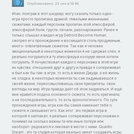
Опубликовано: 23 сен в 18:46
Итак, поиграв в этот шедевр, могу сказать только одно -
игра просто пропитана драмой, тяжелыми жизнеными
сюжетами, каждый персонаж пропитан этой атмосферой,
атмосферой боли, грусти, печали, разочарования. Ранее я
только слышал и видел игру Detroid Become Human,
смотрел его прохождение и восхищался столь продуманым,
много- отвлетвённым сюжетом. Так как я человек
эмоциональный в некоторых моментах я не сдержал слёз, я
реально погрузился в ту атмосферу,в которую меня хотели
погрузить. Я почувствовал каждого персонажа в этой игре:
их чувства, отношения друг к другу и правда я сопереживал
и был как бы там- в игре, то есть в жизни Джуди, а её жизнь
не сладка, в некоторых моментах ты сам задумываешся о
своей жизни, переосмысливаешь свои приоритеты, свои
взгляды на мир. Игра правда даёт об этом задуматься. И ещё
мне нравится подача основного сюжета, то есть оригинала,
а не последовательного, то есть хронологичного. По сути
прохождения игры, игра как-бы самая намекает тебе о
сюжете и связывает его. Как итог: это первая игра в
которой я заплакал, я реально сопереживал персонажам и
понимал на сколько важны те или иные потери или
наоборот- радовался и ликовал в месте с ними. Quantic
Dream - это та студия которая реально умеет создавать игры