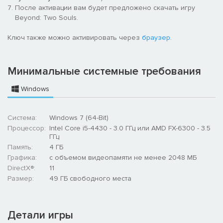
Версия Beyond: Two Souls для ПК обладает потрясающей
После активации вам будет предложено скачать игру
графикой в разрешении 4K, поддерживает 60 кадр/с и
Beyond: Two Souls.
совместима с ультраширокими мониторами (21:9).
Ключ также можно активировать через
браузер
.
Минимальные системные требования
Windows
Система:
Windows 7 (64-Bit)
Процессор:
Intel Core i5-4430 - 3.0 ГГц или AMD FX-6300 - 3.5
ГГц
Память:
4 ГБ
Графика:
с объемом видеопамяти не менее 2048 МБ
DirectX®:
11
Размер:
49 ГБ свободного места
Детали игры