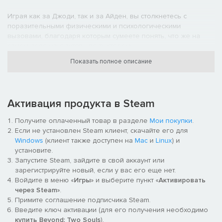
Играя как за Джоди, так и за Айден, вы столкнетесь с
поразительными физическими и психологическими
вызовами, благодаря которым сумеете понять, что же на
самом деле находится... по ту сторону.
Показать полное описание
ПРОВЕРЬТЕ СВОИ НАВЫКИ В DLC «РАСШИРЕННЫЕ
ЭКСПЕРИМЕНТЫ»
Оригинальная DLC-миссия из релиза для PlayStation™ вошла
в полное издание игры для ПК. Всю игру можно пройти в
Активация продукта в Steam
двух режимах сложности, а также в режимах для одного или
двух игроков.
Получите оплаченный товар в разделе
Мои покупки
.
Если не установлен Steam клиент, скачайте его для
ПРОХОДИТЕ ИГРУ ТАК, КАК ВАМ ЗАХОЧЕТСЯ
Windows
(клиент также доступен на
Mac
и
Linux
) и
В кинематографическом или хронологическом порядке?
установите.
Выберите способ прохождения и даже играйте в режиме
Запустите Steam, зайдите в свой аккаунт или
локального кооператива с использованием отдельного
зарегистрируйте новый, если у вас его еще нет.
контроллера для каждого игрока: одного – для игры за
Войдите в меню «
Игры
» и выберите пункт «
Активировать
Джоди, другого – для игры за Айден. Играйте так, как вам
через Steam
».
хочется.
Примите соглашение подписчика Steam.
Введите ключ активации (для его получения необходимо
ПОЛНОСТЬЮ ОПТИМИЗИРОВАНО ДЛЯ ПК
купить Beyond: Two Souls
).