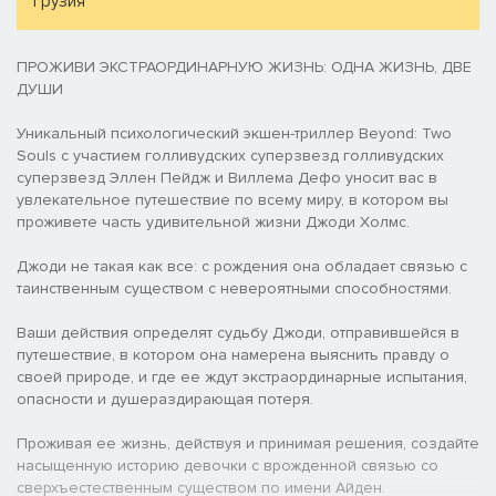
Грузия
ПРОЖИВИ ЭКСТРАОРДИНАРНУЮ ЖИЗНЬ: ОДНА ЖИЗНЬ, ДВЕ
ДУШИ
Уникальный психологический экшен-триллер Beyond: Two
Souls с участием голливудских суперзвезд голливудских
суперзвезд Эллен Пейдж и Виллема Дефо уносит вас в
увлекательное путешествие по всему миру, в котором вы
проживете часть удивительной жизни Джоди Холмс.
Джоди не такая как все: с рождения она обладает связью с
таинственным существом с невероятными способностями.
Ваши действия определят судьбу Джоди, отправившейся в
путешествие, в котором она намерена выяснить правду о
своей природе, и где ее ждут экстраординарные испытания,
опасности и душераздирающая потеря.
Проживая ее жизнь, действуя и принимая решения, создайте
насыщенную историю девочки с врожденной связью со
сверхъестественным существом по имени Айден.