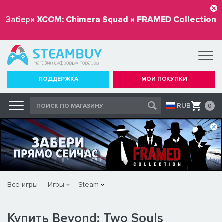
Забери
XCOM: Chimera Squad
и
FRAMED Collection
бесплатно
ПОДДЕРЖКА
МОИ ПОКУПКИ
RUB
0
Все игры
Игры
Steam
Купить Beyond: Two Souls