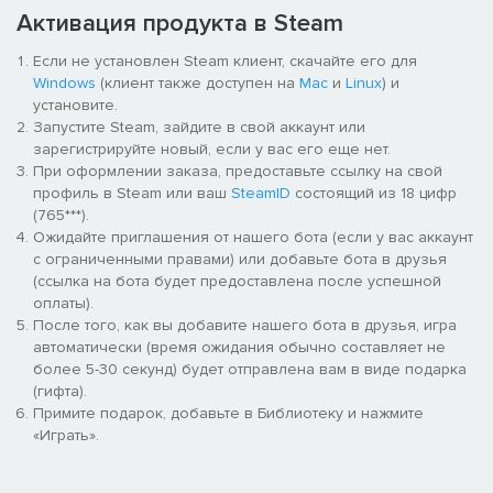
Активация продукта в Steam
Gameplay
There are some basic tiles you can place, such as villages,
Если не установлен Steam клиент, скачайте его для
forests and mystical flowers. You'll unlock more over time! By
Windows
(клиент также доступен на
Mac
и
Linux
) и
placing those basic tiles in specific patterns, you can discover
установите.
more advanced tiles. For example, place two rocks around a
Запустите Steam, зайдите в свой аккаунт или
village to make a mining village, or place four mining villages
зарегистрируйте новый, если у вас его еще нет.
around a village to make a industrial city!
При оформлении заказа, предоставьте ссылку на свой
профиль в Steam или ваш
SteamID
состоящий из 18 цифр
Each of these tiles has a base production and often some
(765***).
bonuses. For example, a mining village produces more if there
Ожидайте приглашения от нашего бота (если у вас аккаунт
are more rocks adjacent to it, and a industrial city produces more
с ограниченными правами) или добавьте бота в друзья
if there are more mining villages within its range.
(ссылка на бота будет предоставлена после успешной
оплаты).
WorldShaper Idle is an idle game. You'll keep producing
После того, как вы добавите нашего бота в друзья, игра
resources even if the game is closed. The game will unfold and
автоматически (время ожидания обычно составляет не
become more complex as you progress, and more basic tiles are
более 5-30 секунд) будет отправлена вам в виде подарка
introduced throughout the game. You can make a simple build
(гифта).
and just gather resources, but there are also plenty of
Примите подарок, добавьте в Библиотеку и нажмите
opportunities for puzzling and number crunching if you want.
«Играть».