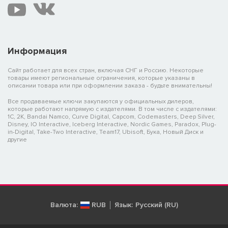
Информация
Сайт работает для всех стран, включая СНГ и Россию. Некоторые
товары имеют региональные ограничения, которые указаны в
описании товара или при оформлении заказа - будьте внимательны!
Все продаваемые ключи закупаются у официальных дилеров,
которые работают напрямую с издателями. В том числе с издателями:
1C, 2K, Bandai Namco, Curve Digital, Capcom, Codemasters, Deep Silver,
Disney, IO Interactive, Iceberg Interactive, Nordic Games, Paradox, Plug-
in-Digital, Take-Two Interactive, Team17, Ubisoft, Бука, Новый Диск и
другие
Валюта:
RUB
Язык:
Русский (RU)