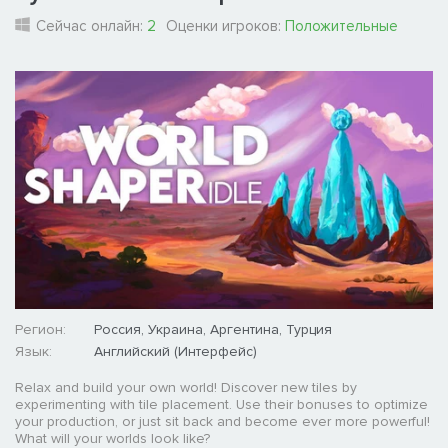
Сейчас онлайн:
2
Оценки игроков:
Положительные
Регион:
Россия, Украина, Аргентина, Турция
Язык:
Английский (Интерфейс)
Relax and build your own world! Discover new tiles by
experimenting with tile placement. Use their bonuses to optimize
your production, or just sit back and become ever more powerful!
What will your worlds look like?