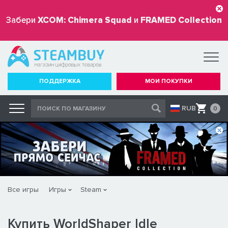
Забери
XCOM: Chimera Squad
и
FRAMED Collection
бесплатно
ПОДДЕРЖКА
МОИ ПОКУПКИ
RUB
0
Все игры
Игры
Steam
Купить WorldShaper Idle