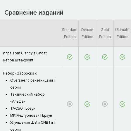
Сравнение изданий
Standard
Deluxe
Gold
Ultimate
Edition
Edition
Edition
Edition
Игра Tom Clancy's Ghost
Recon Breakpoint
Набор «Заброска»:
Overseer с ракетницами II
серии
Тактический набор
«Альфа»
TAC50 | Браун
MK14-штурмовая | Браун
Улучшения ШВ и СНВ I и II
серии