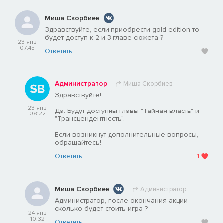
Миша Скорбиев
Здравствуйте, если приобрести gold edition то
будет доступ к 2 и 3 главе сюжета ?
23 янв
07:45
Ответить
Администратор
Миша Скорбиев
Здравствуйте!
23 янв
Да. Будут доступны главы "Тайная власть" и
08:22
"Трансцендентность".
Если возникнут дополнительные вопросы,
обращайтесь!
Ответить
1
Миша Скорбиев
Администратор
Администратор, после окончания акции
сколько будет стоить игра ?
24 янв
10:32
Ответить