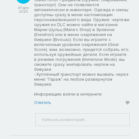
транспорт): Они не появляются
01 дек
автоматически в инвентаре. Одежда и скины:
2025
доступны сразу в меню кастомизации
персонажа/внешнего вида. Оружие: чертежи
оружия из DLC можно найти в магазине
Марии Шульц (Maria's Shop) в Эревоне
(Erewhon) или в меню снаряжения на
бивуаке (Bivouac). Если вы играете с
включенным уровнем снаряжения (Gear
Score), вам, возможно, придется собрать его,
используя оружейные детали. Если играете
в режиме погружения (Immersive Mode), вы
сможете сразу экипировать чертеж на
бивуаке.
- Купленный транспорт можно вызвать через
меню "Гараж" на любом развернутом
бивуаке.
Информацию взяли в интернете.
Ответить