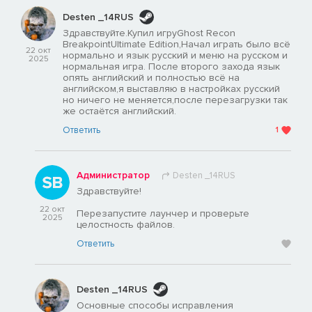
Desten _14RUS
Здравствуйте.Купил игруGhost Recon
BreakpointUltimate Edition,Начал играть было всё
22 окт
нормально и язык русский и меню на русском и
2025
нормальная игра. После второго захода язык
опять английский и полностью всё на
английском,я выставляю в настройках русский
но ничего не меняется,после перезагрузки так
же остаётся английский.
Ответить
1
Администратор
Desten _14RUS
Здравствуйте!
22 окт
Перезапустите лаунчер и проверьте
2025
целостность файлов.
Ответить
Desten _14RUS
Основные способы исправления