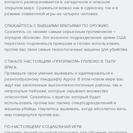
которого разворачивается в загадочном и опасном
открытом мире. Сражаться можно как в одиночку, так и в
режиме совместной игры на четырех человек.
СРАЖАЙТЕСЬ С БЫВШИМИ БРАТЬЯМИ ПО ОРУЖИЮ
Сразитесь со своими самым серьезным противником –
отрядом «Волков». Это военное подразделение армии США
перестало подчиняться приказам и готово использовать
против вас свои самые технологичные машины для убийства.
СТАНЬТЕ НАСТОЯЩИМ «ПРИЗРАКОМ» ГЛУБОКО В ТЫЛУ
ВРАГА
Проверьте свое умение выживать и адаптироваться к
разнообразному ландшафту Ауроа. В этом новом мире вас
ждут как заселенные высокотехнологичные районы, так и
нетронутые пейзажи, которые скрывают множество
опасностей. Сразитесь с врагом, который будет
использовать против вас тактику спецподразделений и
машины-убийцы. Научитесь выживать, когда абсолютно весь
мир повернулся против вас.
ПО-НАСТОЯЩЕМУ СОЦИАЛЬНАЯ ИГРА
Отыщите друзей на новой площадке для общения, пройдите