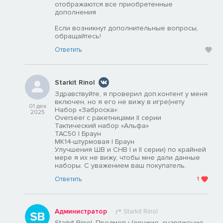
отображаются все приобретенные
дополнения
Если возникнут дополнительные вопросы,
обращайтесь!
Ответить
Starkit Rinol
Здравствуйте, я проверил доп.контент у меня
включен, но я его не вижу в игре(нету
01 дек
Набор «Заброска»:
2025
Overseer с ракетницами II серии
Тактический набор «Альфа»
TAC50 | Браун
MK14-штурмовая | Браун
Улучшения ШВ и СНВ I и II серии) по крайней
мере я их не вижу, чтобы мне дали данные
наборы. С уважением ваш покупатель.
Ответить
1
Администратор
Starkit Rinol
Starkit Rinol, Предметы (оружие, снаряжение,