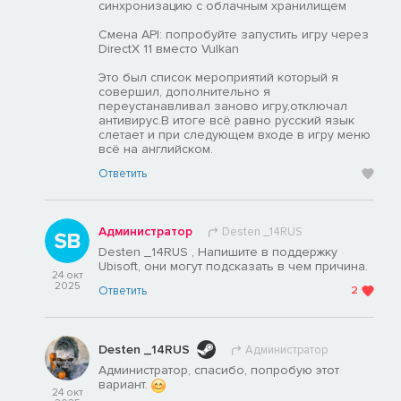
синхронизацию с облачным хранилищем
Смена API: попробуйте запустить игру через
DirectX 11 вместо Vulkan
Это был список мероприятий который я
совершил, дополнительно я
переустанавливал заново игру,отключал
антивирус.В итоге всё равно русский язык
слетает и при следующем входе в игру меню
всё на английском.
Ответить
Администратор
Desten _14RUS
Desten _14RUS , Напишите в поддержку
Ubisoft, они могут подсказать в чем причина.
24 окт
2025
Ответить
2
Desten _14RUS
Администратор
Администратор, спасибо, попробую этот
вариант.
24 окт