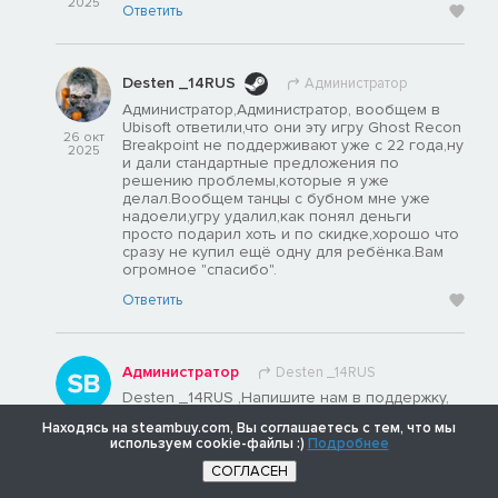
2025
Ответить
Desten _14RUS
Администратор
Администратор,Администратор, вообщем в
Ubisoft ответили,что они эту игру Ghost Recon
26 окт
Breakpoint не поддерживают уже с 22 года,ну
2025
и дали стандартные предложения по
решению проблемы,которые я уже
делал.Вообщем танцы с бубном мне уже
надоели,угру удалил,как понял деньги
просто подарил хоть и по скидке,хорошо что
сразу не купил ещё одну для ребёнка.Вам
огромное "спасибо".
Ответить
Администратор
Desten _14RUS
Desten _14RUS ,Напишите нам в поддержку,
мы постараемся помочь -
26 окт
Находясь на steambuy.com, Вы соглашаетесь с тем, что мы
https://steambuy.com/support-shop.php
2025
используем cookie-файлы :)
Подробнее
Ответить