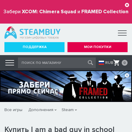
Забери
XCOM: Chimera Squad
и
FRAMED Collection
бесплатно
ПОДДЕРЖКА
МОИ ПОКУПКИ
RUB
0
Все игры
Дополнения
Steam
Купить I am a bad guy in school