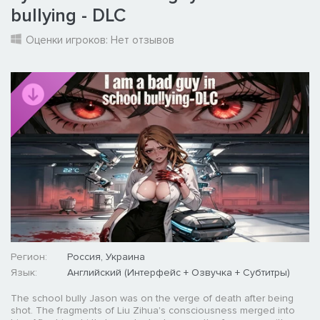
bullying - DLC
Оценки игроков:
Нет отзывов
Регион:
Россия, Украина
Язык:
Английский (Интерфейс + Озвучка + Субтитры)
The school bully Jason was on the verge of death after being
shot. The fragments of Liu Zihua's consciousness merged into