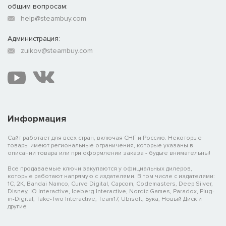
общим вопросам:
help@steambuy.com
Администрация:
zuikov@steambuy.com
Информация
Сайт работает для всех стран, включая СНГ и Россию. Некоторые
товары имеют региональные ограничения, которые указаны в
описании товара или при оформлении заказа - будьте внимательны!
Все продаваемые ключи закупаются у официальных дилеров,
которые работают напрямую с издателями. В том числе с издателями:
1C, 2K, Bandai Namco, Curve Digital, Capcom, Codemasters, Deep Silver,
Disney, IO Interactive, Iceberg Interactive, Nordic Games, Paradox, Plug-
in-Digital, Take-Two Interactive, Team17, Ubisoft, Бука, Новый Диск и
другие