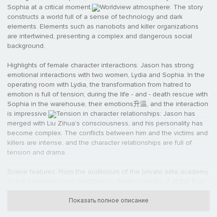
Sophia at a critical moment.
Worldview atmosphere: The story
constructs a world full of a sense of technology and dark
elements. Elements such as nanobots and killer organizations
are intertwined, presenting a complex and dangerous social
background.
Highlights of female character interactions: Jason has strong
emotional interactions with two women, Lydia and Sophia. In the
operating room with Lydia, the transformation from hatred to
emotion is full of tension; during the life - and - death rescue with
Sophia in the warehouse, their emotions升温, and the interaction
is impressive.
Tension in character relationships: Jason has
merged with Liu Zihua's consciousness, and his personality has
become complex. The conflicts between him and the victims and
killers are intense, and the character relationships are full of
tension and drama.
Scene features: From the auditorium of the private elite academy
to the operating room, and then to Warehouse No. 7 at the East
Wharf, the scenes are rich and diverse. Each scene is full of
exciting plots, creating a strong sense of movie.
Показать полное описание
Immersive
experience: Players will follow Jason's perspective to experience