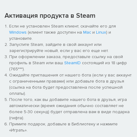
his path of revenge and redemption, as if they were in the story,
experiencing exciting battles and complex emotional
entanglements.
Активация продукта в Steam
Если не установлен Steam клиент, скачайте его для
High - definition visual performance: The game has high -
Windows
(клиент также доступен на
Mac
и
Linux
) и
definition visual performance. Whether it is the character images
установите.
or the scene details, it can bring visual enjoyment to players.
Запустите Steam, зайдите в свой аккаунт или
Functional gameplay features: It supports offline play, allowing
зарегистрируйте новый, если у вас его еще нет.
players to immerse themselves in the story anytime and
При оформлении заказа, предоставьте ссылку на свой
anywhere; it has a one - key backtracking function, which is
профиль в Steam или ваш
SteamID
состоящий из 18 цифр
convenient for players to review exciting plots; the auto - play
(765***).
function allows players to easily listen to the story; the chapter
Ожидайте приглашения от нашего бота (если у вас аккаунт
browsing function can quickly locate chapters; there is also high -
с ограниченными правами) или добавьте бота в друзья
definition CG display, bringing a smooth reading experience.
(ссылка на бота будет предоставлена после успешной
оплаты).
После того, как вы добавите нашего бота в друзья, игра
автоматически (время ожидания обычно составляет не
более 5-30 секунд) будет отправлена вам в виде подарка
(гифта).
Примите подарок, добавьте в Библиотеку и нажмите
«Играть».