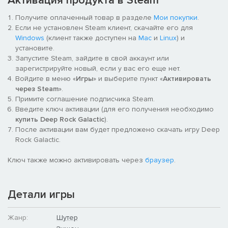
Активация продукта в Steam
запоминающимся.
Получите оплаченный товар в разделе
Мои покупки
.
Высокотехнологичные устройства и оружие
Если не установлен Steam клиент, скачайте его для
Чтобы сделать дело, нужны подходящие инструменты, и уж в
Windows
(клиент также доступен на
Mac
и
Linux
) и
этом-то гномы знают толк. В их арсенале есть мощнейшее
установите.
оружие и самые современные устройства: огнеметы,
Запустите Steam, зайдите в свой аккаунт или
пулеметы, портативные подъемники и многое другое.
зарегистрируйте новый, если у вас его еще нет.
Войдите в меню «
Игры
» и выберите пункт «
Активировать
Осветите свой путь
через Steam
».
Подземные пещеры темны и полны ужасов. Чтобы найти путь
Примите соглашение подписчика Steam.
в непроглядной тьме, вам придется самостоятельно
Введите ключ активации (для его получения необходимо
освещать пещеры.
купить Deep Rock Galactic
).
После активации вам будет предложено скачать игру Deep
Rock Galactic.
Ключ также можно активировать через
браузер
.
Детали игры
Жанр:
Шутер