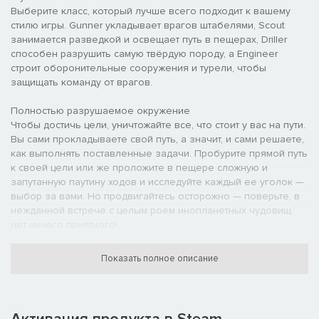
Выберите класс, который лучше всего подходит к вашему
стилю игры. Gunner укладывает врагов штабелями, Scout
занимается разведкой и освещает путь в пещерах, Driller
способен разрушить самую твёрдую породу, а Engineer
строит оборонительные сооружения и турели, чтобы
защищать команду от врагов.
Полностью разрушаемое окружение
Чтобы достичь цели, уничтожайте все, что стоит у вас на пути.
Вы сами прокладываете свой путь, а значит, и сами решаете,
как выполнять поставленные задачи. Пробурите прямой путь
к своей цели или же проложите в пещере сложную и
запутанную паутину ходов и исследуйте каждый ее уголок —
выбор за вами. Но продвигайтесь осторожно — поверьте, в
нежданной встрече с целым роем инопланетных чудовищ
нет ничего приятного!
Процедурно генерируемая система пещер
Показать полное описание
Исследуйте сложные и запутанные процедурно
генерируемые системы пещер, сражайтесь с врагами и
добывайте ценные ресурсы. Вас всегда ждут новые открытия,
а каждое прохождение будет неповторимым и