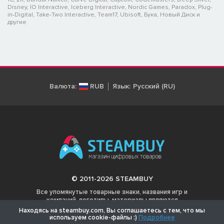
Disney, IO Interactive, Iceberg Interactive, Nordic Games, Paradox, Plug-
in-Digital, Take-Two Interactive, Team17, Ubisoft, Бука, Новый Диск и
другие
Валюта:
RUB
Язык:
Русский (RU)
© 2011-2026 STEAMBUY
Все упомянутые товарные знаки, названия игр и
компаний, логотипы, материалы являются
собственностью соответствующих владельцев.
Находясь на steambuy.com, Вы соглашаетесь с тем, что мы
используем cookie-файлы :)
Подробнее