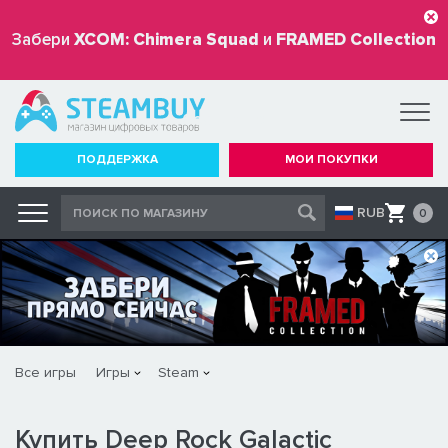
Забери
XCOM: Chimera Squad
и
FRAMED Collection
бесплатно
ПОДДЕРЖКА
МОИ ПОКУПКИ
RUB
0
Все игры
Игры
Steam
Купить Deep Rock Galactic