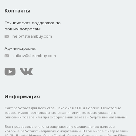
Контакты
Техническая поддержка по
общим вопросам:
help@steambuy.com
Администрация:
zuikov@steambuy.com
Информация
Сайт работает для всех стран, включая СНГ и Россию. Некоторые
товары имеют региональные ограничения, которые указаны в
описании товара или при оформлении заказа - будьте внимательны!
Все продаваемые ключи закупаются у официальных дилеров,
которые работают напрямую с издателями. В том числе с издателями:
1C, 2K, Bandai Namco, Curve Digital, Capcom, Codemasters, Deep Silver,