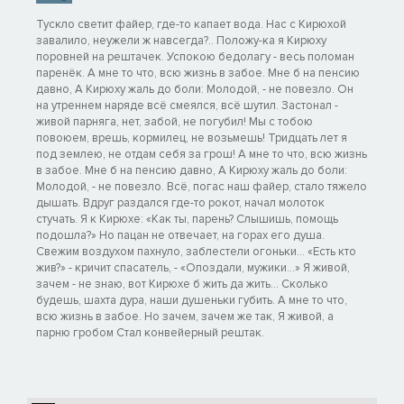
Тускло светит файер, где-то капает вода. Нас с Кирюхой
завалило, неужели ж навсегда?.. Положу-ка я Кирюху
поровней на рештачек. Успокою бедолагу - весь поломан
паренёк. А мне то что, всю жизнь в забое. Мне б на пенсию
давно, А Кирюху жаль до боли: Молодой, - не повезло. Он
на утреннем наряде всё смеялся, всё шутил. Застонал -
живой парняга, нет, забой, не погубил! Мы с тобою
повоюем, врешь, кормилец, не возьмешь! Тридцать лет я
под землею, не отдам себя за грош! А мне то что, всю жизнь
в забое. Мне б на пенсию давно, А Кирюху жаль до боли:
Молодой, - не повезло. Всё, погас наш файер, стало тяжело
дышать. Вдруг раздался где-то рокот, начал молоток
стучать. Я к Кирюхе: «Как ты, парень? Слышишь, помощь
подошла?» Но пацан не отвечает, на горах его душа.
Свежим воздухом пахнуло, заблестели огоньки... «Есть кто
жив?» - кричит спасатель, - «Опоздали, мужики...» Я живой,
зачем - не знаю, вот Кирюхе б жить да жить... Сколько
будешь, шахта дура, наши душеньки губить. А мне то что,
всю жизнь в забое. Но зачем, зачем же так, Я живой, а
парню гробом Стал конвейерный рештак.