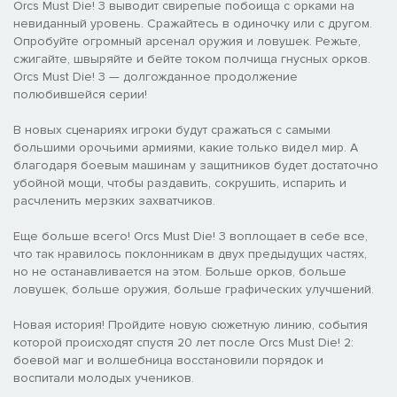
Orcs Must Die! 3 выводит свирепые побоища с орками на
невиданный уровень. Сражайтесь в одиночку или с другом.
Опробуйте огромный арсенал оружия и ловушек. Режьте,
сжигайте, швыряйте и бейте током полчища гнусных орков.
Orcs Must Die! 3 — долгожданное продолжение
полюбившейся серии!
В новых сценариях игроки будут сражаться с самыми
большими орочьими армиями, какие только видел мир. А
благодаря боевым машинам у защитников будет достаточно
убойной мощи, чтобы раздавить, сокрушить, испарить и
расчленить мерзких захватчиков.
Еще больше всего! Orcs Must Die! 3 воплощает в себе все,
что так нравилось поклонникам в двух предыдущих частях,
но не останавливается на этом. Больше орков, больше
ловушек, больше оружия, больше графических улучшений.
Новая история! Пройдите новую сюжетную линию, события
которой происходят спустя 20 лет после Orcs Must Die! 2:
боевой маг и волшебница восстановили порядок и
воспитали молодых учеников.