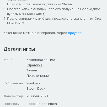
Примите соглашение подписчика Steam.
Схватка на выживание! В новом режиме «Замес» вы
Введите ключ активации (для его получения необходимо
столкнетесь с орками, которые постепенно становятся
купить Orcs Must Die! 3
).
сильнее и выучивают все более грязные приемчики. Но с
После активации вам будет предложено скачать игру Orcs
каждым пройденным этапом вы будете получать полезные
Must Die! 3.
модификаторы и сможете от них отбиться!
Ключ также можно активировать через
браузер
.
Детали игры
Жанр:
Башенная защита
Стратегия
Экшен
Приключение
Работает на:
Windows
Steam Deck
Дата выхода:
23 июля 2021
Издатель:
Robot Entertainment