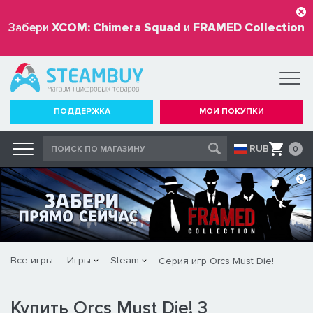
Забери
XCOM: Chimera Squad
и
FRAMED Collection
бесплатно
ПОДДЕРЖКА
МОИ ПОКУПКИ
RUB
0
Все игры
Игры
Steam
Серия игр Orcs Must Die!
Купить Orcs Must Die! 3