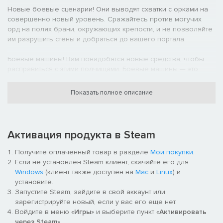
Новые боевые сценарии! Они выводят схватки с орками на
совершенно новый уровень. Сражайтесь против могучих
орд на полях брани, окружающих крепости, и не позволяйте
им разрушить стены и добраться до вашего портала.
Боевые машины! Вам понадобятся новые средства, чтобы
расправиться с этими полчищами. Боевые машины — это
своего рода огромные ловушки. Установите отбрасывающую
мегаловушку — и дюжины орков взлетят в воздух. Залезете
Показать полное описание
на мегабочкомет — увидите, что такое взорвать десяток
фейерверков сразу.
Покоя нет! Легионы орков продолжат наступать даже после
Активация продукта в Steam
завершения основной кампании. Впишите свое имя в зал
славы, участвуя в еженедельных испытаниях, или же
Получите оплаченный товар в разделе
Мои покупки
.
попробуйте как можно дольше продержаться в бесконечном
Если не установлен Steam клиент, скачайте его для
режиме.
Windows
(клиент также доступен на
Mac
и
Linux
) и
установите.
Победите любой ценой! Orcs Must Die! 3 включает в себя
Запустите Steam, зайдите в свой аккаунт или
бесплатную кампанию Drastic Steps, а также ужасающих
зарегистрируйте новый, если у вас его еще нет.
воздушных врагов, героических стражей и еще больше
Войдите в меню «
Игры
» и выберите пункт «
Активировать
способов расправы над орками!
через Steam
».