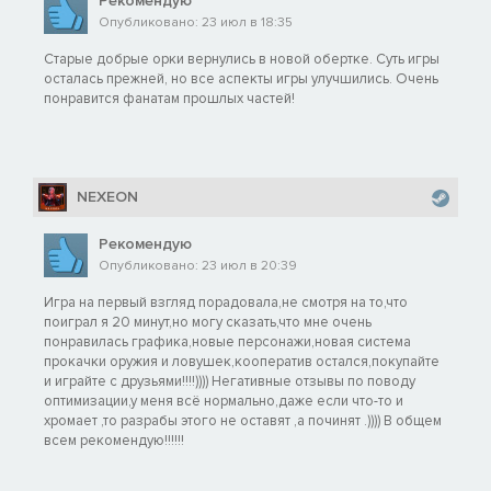
Рекомендую
Опубликовано: 23 июл в 18:35
Старые добрые орки вернулись в новой обертке. Суть игры
осталась прежней, но все аспекты игры улучшились. Очень
понравится фанатам прошлых частей!
NEXEON
Рекомендую
Опубликовано: 23 июл в 20:39
Игра на первый взгляд порадовала,не смотря на то,что
поиграл я 20 минут,но могу сказать,что мне очень
понравилась графика,новые персонажи,новая система
прокачки оружия и ловушек,кооператив остался,покупайте
и играйте с друзьями!!!!)))) Негативные отзывы по поводу
оптимизации,у меня всё нормально,даже если что-то и
хромает ,то разрабы этого не оставят ,а починят .)))) В общем
всем рекомендую!!!!!!