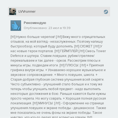
LVVrunner
Рекомендую
Опубликовано: 23 июл в 19:39
[h1] Нужно больше черепов! [/h1] Вижу много отрицательных
отзывов, на мой взгляд - незаслуженных. Поэтому напишу
быстрообзор, который буду дополнять. [h1] СЮЖЕТ [/h1] У
нас новые герои порталов. [h1] ГЕЙМПЛЕЙ [/h1] Смесь Tower
Defence и шутера. Ставим ловушки, рубим/стреляем/
перемалываем и так далее - орков. Рассмотрим плюсы и
минусы игры, подведем итоги. [h1] ПЛЮСЫ: [/h1] + Приятная
графика внутри игры. + Узнаваемо-хорошее музыкальное и
звуковое сопровождение. + Много ловушек, шмота. +
Старая-добрая глубокая система улучшения всей снаряги.
Чисто субъективно - улучшений стало больше и к тому же
теперь чтобы улучшить любой предмет - надо выполнить
некоторые достижения в бою. Раньше кажется были нужны
просто черепа. Но могу соврать. + Хорошая полная русская
локализация. [h1] МИНУСЫ: [/h1] - Оформление на странице
улучшения ловушек и экране победы - дешманское. Также
мне показались не очень фоны на экране победы. Такое
чувство, что кто-то делал этот аспект на отвали. [h1]