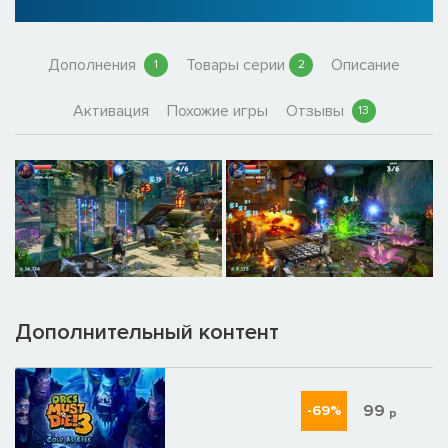
Дополнения
Товары серии
Описание
1
2
Активация
Похожие игры
Отзывы
13
Дополнительный контент
99
-69%
р