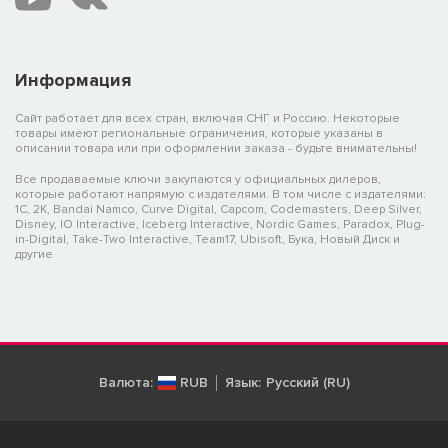
Информация
Сайт работает для всех стран, включая СНГ и Россию. Некоторые
товары имеют региональные ограничения, которые указаны в
описании товара или при оформлении заказа - будьте внимательны!
Все продаваемые ключи закупаются у официальных дилеров,
которые работают напрямую с издателями. В том числе с издателями:
1C, 2K, Bandai Namco, Curve Digital, Capcom, Codemasters, Deep Silver,
Disney, IO Interactive, Iceberg Interactive, Nordic Games, Paradox, Plug-
in-Digital, Take-Two Interactive, Team17, Ubisoft, Бука, Новый Диск и
другие
Валюта:
RUB
Язык:
Русский (RU)