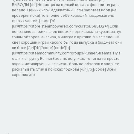
ВЫВОДЫ [/h1] Несмотря на мелкий косяк с фонами - играть
весело. Ценник игры адекватный. Если работает кооп (не
проверял пока), то вполне себе хороший продолжатель
старых частей. [code][b]
[url=https://store.steampowered.com/curator/6851324/] Если
понравилось - жми палец вверх и подпишись на куратора, тут
тонны обзоров, анализа, а иногда и критики. У нас зеленый
свет хорошим играм какого бы года выпуска и бюджета они
ни были.[/url][/b][/code] [code][b]
[url=https://steamcommunity.com/groups/RunnerStreams] Ну а
если и в группу RunnerStreams вступишь, то тогда ты просто
чудо и мотивируешь нас писать больше обзоров и упорнее
раскапывать Стим в поисках годноты [/url][/b][/code] Всем
хороших игр!