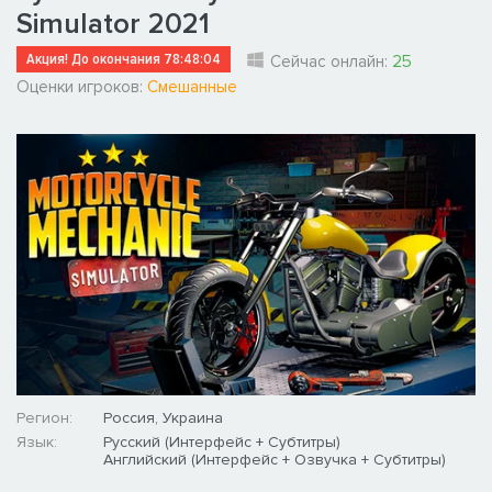
Simulator 2021
Акция! До окончания
78:48:03
Сейчас онлайн:
25
Оценки игроков:
Смешанные
Регион:
Россия, Украина
Язык:
Русский (Интерфейс + Субтитры)
Английский (Интерфейс + Озвучка + Субтитры)