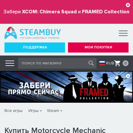
Забери
XCOM: Chimera Squad
и
FRAMED Collection
бесплатно
ПОДДЕРЖКА
МОИ ПОКУПКИ
RUB
0
Все игры
Игры
Steam
Купить Motorcycle Mechanic