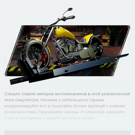
Станьте главой империи мотомехаников в этой реалистичной
игре-симуляторе. Начните с небольшого гаража,
модернизируйте его и покупайте более крупный с новыми
возможностями. Принимайте заказы от клиентов, находите
старые мотоциклы и дарите им новую жизнь.
Играя в Motorcycle Mechanic Simulator: