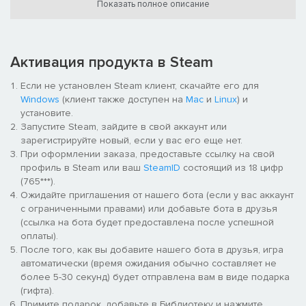
Показать полное описание
играйте бесконечно с различными типами мотоциклов
постарайтесь не заблудиться в более чем 400 деталях
каждого мотоцикла
исследуйте обширную библиотеку пользовательских
Активация продукта в Steam
деталей
восстанавливайте старые мотоциклы и создавайте
Если не установлен Steam клиент, скачайте его для
мотоциклы на заказ
Windows
(клиент также доступен на
Mac
и
Linux
) и
принимайте заказы от клиентов, чтобы заработать деньги
установите.
и XP
Запустите Steam, зайдите в свой аккаунт или
выбирайте между различными доступными гаражами и
зарегистрируйте новый, если у вас его еще нет.
обставляйте их мебелью
При оформлении заказа, предоставьте ссылку на свой
проверьте, как работают ваши мотоциклы на
профиль в Steam или ваш
SteamID
состоящий из 18 цифр
испытательных треках
(765***).
ищите специальные/кастомные детали на свалке
Ожидайте приглашения от нашего бота (если у вас аккаунт
откройте магазин с запчастями, различными устройствами
с ограниченными правами) или добавьте бота в друзья
и мебелью
(ссылка на бота будет предоставлена после успешной
создавайте детали по своему вкусу, раскрашивая их или
оплаты).
нанося водяную печать
После того, как вы добавите нашего бота в друзья, игра
автоматически (время ожидания обычно составляет не
более 5-30 секунд) будет отправлена вам в виде подарка
(гифта).
Примите подарок, добавьте в Библиотеку и нажмите