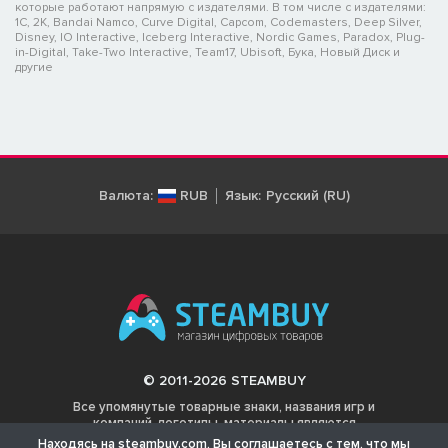
которые работают напрямую с издателями. В том числе с издателями:
1C, 2K, Bandai Namco, Curve Digital, Capcom, Codemasters, Deep Silver,
Disney, IO Interactive, Iceberg Interactive, Nordic Games, Paradox, Plug-
in-Digital, Take-Two Interactive, Team17, Ubisoft, Бука, Новый Диск и
другие
Валюта:
RUB
Язык:
Русский (RU)
© 2011-2026 STEAMBUY
Все упомянутые товарные знаки, названия игр и
компаний, логотипы, материалы являются
собственностью соответствующих владельцев.
Находясь на steambuy.com, Вы соглашаетесь с тем, что мы