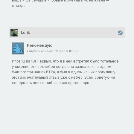
ваша игра. Лучшие игровые моменты в моей жизни —
отсюда.
Lurik
Рекомендую
Опубликовано: 31 авг в 18:07
Игра 12 из 10! Первым, что я в ней встретил было тотальное
унижение от чаехлебов когда они развалили на одном
Warriorе три наших БТРа, я был в одном из них поэту пишу
этот замечательный отзыв уже с небес. Всем советую не
совершать моих ошибок, а так вроде норм