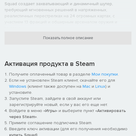
Squad создает захватывающий и динамичный шутер,
требующий мгновенных решений в напряженных,
реалистичных перестрелках на 24 огромных картах, с
участием 13 фракций и обширным арсеналом оружия и
техники.
Показать полное описание
Активация продукта в Steam
Получите оплаченный товар в разделе
Мои покупки
.
Если не установлен Steam клиент, скачайте его для
Windows
(клиент также доступен на
Mac
и
Linux
) и
установите.
Запустите Steam, зайдите в свой аккаунт или
зарегистрируйте новый, если у вас его еще нет.
Войдите в меню «
Игры
» и выберите пункт «
Активировать
Масштабные битвы 50 на 50
через Steam
».
Примите соглашение подписчика Steam.
Squad предлагает аутентичные боевые сценарии
Введите ключ активации (для его получения необходимо
столкновений между конвенциональными и
купить Squad
).