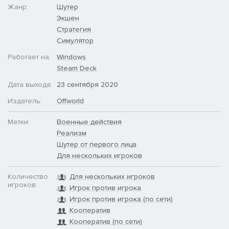
Жанр:
Шутер
вы дадите своему отряду решающее преимущество.
Экшен
Укрепление позиций, будь то установка крупнокалиберных
пулеметов и противотанковых орудий, или мешков с песком
Стратегия
и колючей проволоки, или ящиков с боеприпасами позволит
Симулятор
доминировать на поле боя.
Работает на:
Windows
Связь
Steam Deck
Хорошая связь — лучший друг солдата в борьбе с врагом.
Дата выхода:
23 сентября 2020
Чтобы упростить коммуникацию на поле боя, Squad
Издатель:
Offworld
предоставляет первоклассную VoIP-систему, которая
позволяет игрокам общаться с союзниками поблизости,
Метки:
Военные действия
членами отряда, между командирами отрядов, и с
Реализм
командующим. Маркеры на карте и в игровом мире помогают
Шутер от первого лица
командирам отрядов и огневых групп на лету
информировать своих бойцов.
Для нескольких игроков
Количество
Для нескольких игроков
игроков:
Игрок против игрока
Игрок против игрока (по сети)
Кооператив
Кооператив (по сети)