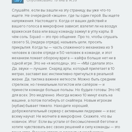
Опубликовано: 19 янв в 14:39
Слушайте, если вы зашли на эту страницу, вы уже что-то
ищете. Не очередной «экшен», где ты один герой. Вы ищете
напряжения. Настоящего. Когда от ваших действий и
вашего голоса в микрофоне зависит, взлетит ли на воздух
вражеская база или вашу команду зажмут в углу карты. В
чём соль: Squad — это про общение. Про то, чтобы слушать
своего SL (лидера отряда), называть цели, просить
прикрытия. Когда ты — часть слаженного механизма из 9
человек в своём отряде и 50 человек в команде, и этот
механизм ломает оборону врага — кайфа больше нет ни в
одной игре. Это не «я молодец», это — «МЫ сделали это».
Да, звуки — лучшие. Снаряд арты, который прилетает в 10
метрах, заставит вас инстинктивно пригнуться в реальной
жизни. Да, тактика важнее меткости. Можно быть средним
стрелком, но гениальным логистом или сапёром — и
принести команде больше пользы. Но будьте готовы: Это НЕ
для всех. Это медленно. Иногда можно 10 минут ехать на
машине, а потом погибнуть от снайпера. Новым игрокам
(нубам) бывает тяжело. Находите хороший,
доброжелательный сервер с активными лидерами — и вас
всему научат. Не молчите в микрофоне. Скажите, что вы
новичок. Итог: Если вы устали от бессмысленной беготни и
хотите чувствовать вес своих решений и силу команды — это