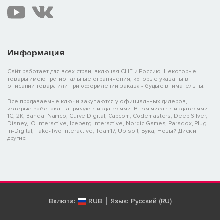
Информация
Сайт работает для всех стран, включая СНГ и Россию. Некоторые
товары имеют региональные ограничения, которые указаны в
описании товара или при оформлении заказа - будьте внимательны!
Все продаваемые ключи закупаются у официальных дилеров,
которые работают напрямую с издателями. В том числе с издателями:
1C, 2K, Bandai Namco, Curve Digital, Capcom, Codemasters, Deep Silver,
Disney, IO Interactive, Iceberg Interactive, Nordic Games, Paradox, Plug-
in-Digital, Take-Two Interactive, Team17, Ubisoft, Бука, Новый Диск и
другие
Валюта:
RUB
Язык:
Русский (RU)