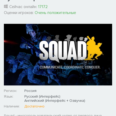
Сейчас онлайн:
17172
Оценки игроков:
Очень положительные
Регион:
Россия
Язык:
Русский (Интерфейс)
Английский (Интерфейс + Озвучка)
Наличие:
Достаточно
Squad - многопользовательский шутер от первого лица,