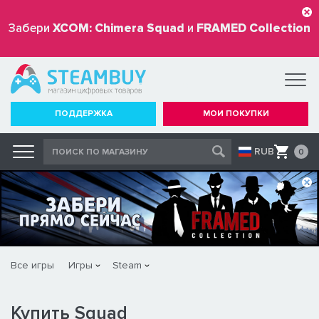
Забери
XCOM: Chimera Squad
и
FRAMED Collection
бесплатно
ПОДДЕРЖКА
МОИ ПОКУПКИ
RUB
0
Все игры
Игры
Steam
Купить Squad