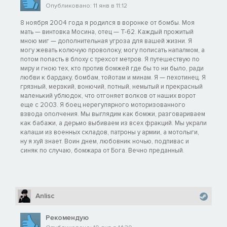
Опубликовано: 11 янв в 11:12
8 ноября 2004 года я родился в воронке от бомбы. Моя
мать — винтовка Мосина, отец — T-62. Каждый прожитый
мною миг — дополнительная угроза для вашей жизни. Я
могу жевать колючую проволоку, могу пописать напалмом, а
потом попасть в блоху с трехсот метров. Я путешествую по
миру и гною тех, кто против бомжей где бы то ни было, ради
любви к бардаку, бомбам, тойотам и минам. Я — пехотинец. Я
грязный, мерзкий, вонючий, потный, немытый и прекрасный
маленький ублюдок, что отгоняет волков от наших ворот
еще с 2003. Я боец нерегулярного моторизованного
взвода ополчения. Мы выглядим как бомжи, разговариваем
как бабажи, а дерьмо выбиваем из всех фракций. Мы украли
калаши из военных складов, патроны у армии, а мотолыги,
ну я хуй знает. Воин днем, любовник ночью, подпивас и
синяк по случаю, бомжара от Бога. Вечно преданный.
Anlisc
Рекомендую