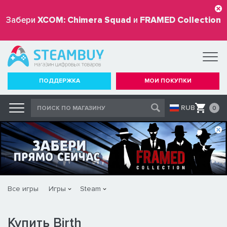
Забери
XCOM: Chimera Squad
и
FRAMED Collection
бесплатно
ПОДДЕРЖКА
МОИ ПОКУПКИ
RUB
0
Все игры
Игры
Steam
Купить Birth