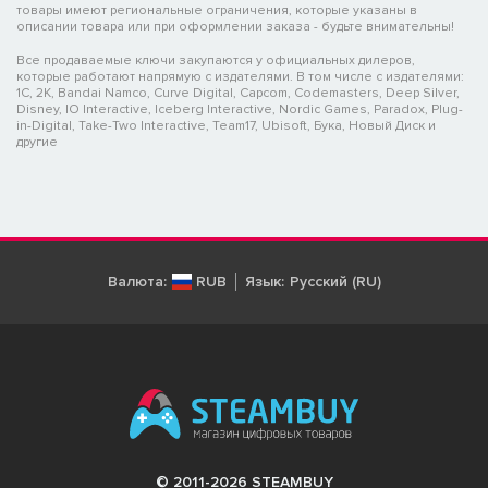
товары имеют региональные ограничения, которые указаны в
описании товара или при оформлении заказа - будьте внимательны!
Все продаваемые ключи закупаются у официальных дилеров,
которые работают напрямую с издателями. В том числе с издателями:
1C, 2K, Bandai Namco, Curve Digital, Capcom, Codemasters, Deep Silver,
Disney, IO Interactive, Iceberg Interactive, Nordic Games, Paradox, Plug-
in-Digital, Take-Two Interactive, Team17, Ubisoft, Бука, Новый Диск и
другие
Валюта:
RUB
Язык:
Русский (RU)
© 2011-2026 STEAMBUY