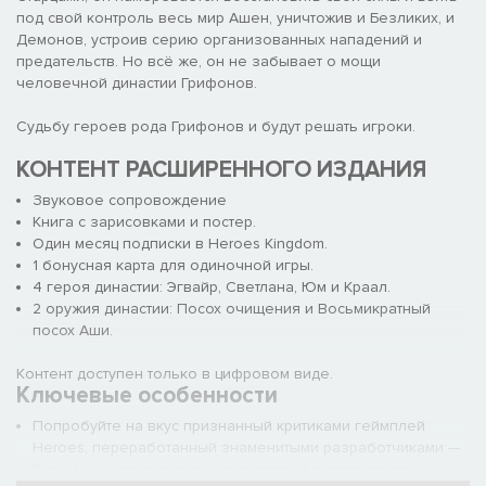
под свой контроль весь мир Ашен, уничтожив и Безликих, и
Демонов, устроив серию организованных нападений и
предательств. Но всё же, он не забывает о мощи
человечной династии Грифонов.
Судьбу героев рода Грифонов и будут решать игроки.
КОНТЕНТ РАСШИРЕННОГО ИЗДАНИЯ
Звуковое сопровождение
Книга с зарисовками и постер.
Один месяц подписки в Heroes Kingdom.
1 бонусная карта для одиночной игры.
4 героя династии: Эгвайр, Светлана, Юм и Краал.
2 оружия династии: Посох очищения и Восьмикратный
посох Аши.
Контент доступен только в цифровом виде.
Ключевые особенности
Попробуйте на вкус признанный критиками геймплей
Heroes, переработанный знаменитыми разработчиками —
Black Hole совместно с множеством фанатов серии.