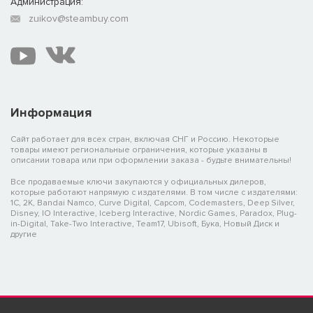
Администрация:
zuikov@steambuy.com
Информация
Сайт работает для всех стран, включая СНГ и Россию. Некоторые
товары имеют региональные ограничения, которые указаны в
описании товара или при оформлении заказа - будьте внимательны!
Все продаваемые ключи закупаются у официальных дилеров,
которые работают напрямую с издателями. В том числе с издателями:
1C, 2K, Bandai Namco, Curve Digital, Capcom, Codemasters, Deep Silver,
Disney, IO Interactive, Iceberg Interactive, Nordic Games, Paradox, Plug-
in-Digital, Take-Two Interactive, Team17, Ubisoft, Бука, Новый Диск и
другие