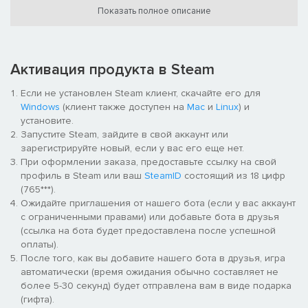
Уникальное сочетание пошаговой стратегии и ролевой
Показать полное описание
игры:
исследуйте невероятно большие карты, собирая
множество ресурсов и возводя необычные города.
Думайте тактично, распределяя уровни своих героев,
нанимая войска и готовя их к битве на эксклюзивных
Активация продукта в Steam
боевых картах.
Только ваша судьба:
ведите героев династии Грифонов
Если не установлен Steam клиент, скачайте его для
по интригующему сюжету. Выберите свой путь, принимая
Windows
(клиент также доступен на
Mac
и
Linux
) и
взвешенные решения, а также поднимитесь до высот с
установите.
помощью новой системы репутации.
Запустите Steam, зайдите в свой аккаунт или
Богатая вселенная Might & Magic:
откройте новые
зарегистрируйте новый, если у вас его еще нет.
фантастические пейзажи и создания из мира Ашен.
При оформлении заказа, предоставьте ссылку на свой
Прикоснитесь к новой 3D-графике и потрясающей игровой
профиль в Steam или ваш
SteamID
состоящий из 18 цифр
энциклопедии.
(765***).
Сообщество:
публикуйте свой контент и соревнуйтесь с
Ожидайте приглашения от нашего бота (если у вас аккаунт
другими игроками, используя новую умную систему
с ограниченными правами) или добавьте бота в друзья
сообщества.
(ссылка на бота будет предоставлена после успешной
оплаты).
После того, как вы добавите нашего бота в друзья, игра
автоматически (время ожидания обычно составляет не
более 5-30 секунд) будет отправлена вам в виде подарка
(гифта).