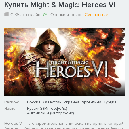
Купить Might & Magic: Heroes VI
Сейчас онлайн:
75
Оценки игроков:
Смешанные
Регион:
Россия, Казахстан, Украина, Аргентина, Турция
Язык:
Русский (Интерфейс)
Английский (Интерфейс)
Heroes VI — это стремительная эпическая история, в которой
Ангелы собираются завершить — раз и навсегда — войну со