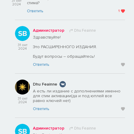
31 окт
стима?
2024
Ответить
1
Администратор
Dhu Feainne
Здравствуйте!
31 окт
Это РАСШИРЕННОГО ИЗДАНИЯ.
2024
Будут вопросы – обращайтесь!
Ответить
Dhu Feainne
А есть ли издание с дополнениями именно
для стим активации(да и под юплей все
31 окт
равно ключей нет)
2024
Ответить
Администратор
Dhu Feainne