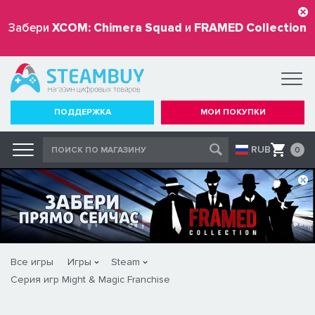
Забери
XCOM: Chimera Squad
и
FRAMED Collection
бесплатно
ПОДДЕРЖКА
МОИ ПОКУПКИ
RUB
0
Все игры
Игры
Steam
Серия игр Might & Magic Franchise