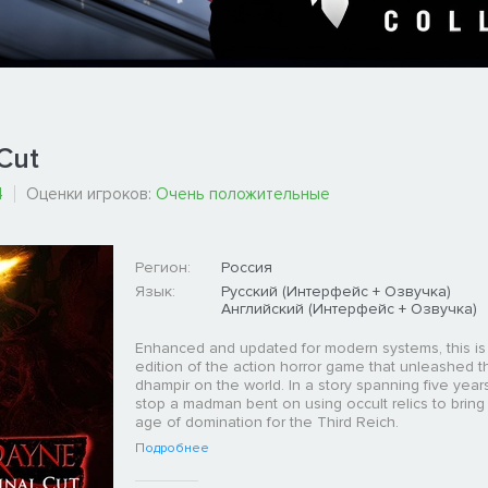
Cut
4
Оценки игроков:
Очень положительные
Регион:
Россия
Язык:
Русский (Интерфейс + Озвучка)
Английский (Интерфейс + Озвучка)
Enhanced and updated for modern systems, this is 
edition of the action horror game that unleashed 
dhampir on the world. In a story spanning five yea
stop a madman bent on using occult relics to brin
age of domination for the Third Reich.
Подробнее