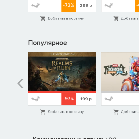
-73%
-
1599
р
299
р
орзину
Добавить в корзину
Добавить 
Популярное
%
-97%
1999
р
199
р
орзину
Добавить в корзину
Добавить 