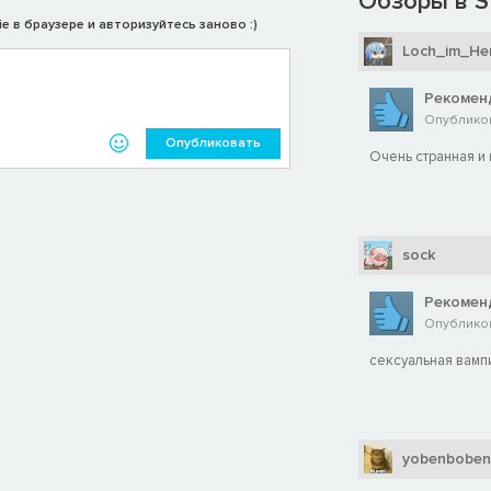
Обзоры в S
e в браузере и авторизуйтесь заново :)
Loch_im_He
Рекомен
Опубликов
Опубликовать
Очень странная и 
sock
Рекомен
Опубликов
сексуальная вампи
yobenboben