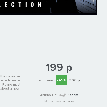
199 р
the definitive
-45%
360 р
экономия
the red-headed
rs, Rayne must
g about a new
Активация:
Steam
Мгновенная доставка