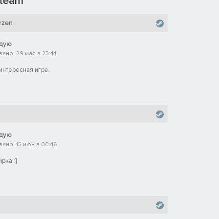
team
rzen
дую
ано: 29 мая в 23:44
интересная игра.
дую
ано: 15 июн в 00:46
рка :]