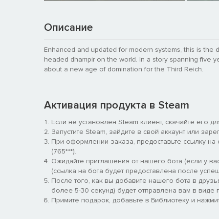
Описание
Enhanced and updated for modern systems, this is the de
headed dhampir on the world. In a story spanning five y
about a new age of domination for the Third Reich.
Активация продукта в Steam
Если не установлен Steam клиент, скачайте его д
Запустите Steam, зайдите в свой аккаунт или заре
При оформлении заказа, предоставьте ссылку на
(765***).
Ожидайте приглашения от нашего бота (если у вас
(ссылка на бота будет предоставлена после успеш
После того, как вы добавите нашего бота в друзь
более 5-30 секунд) будет отправлена вам в виде п
Примите подарок, добавьте в Библиотеку и нажмит