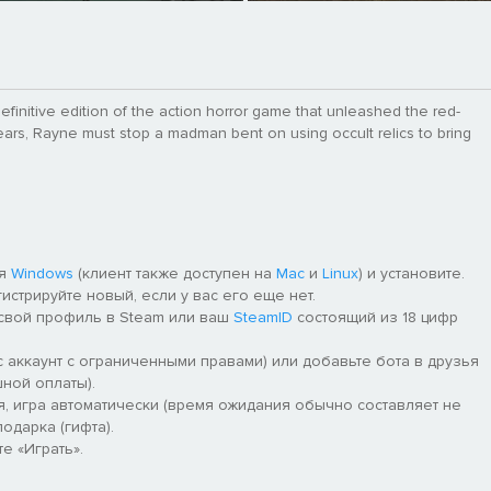
finitive edition of the action horror game that unleashed the red-
ears, Rayne must stop a madman bent on using occult relics to bring
ля
Windows
(клиент также доступен на
Mac
и
Linux
) и установите.
гистрируйте новый, если у вас его еще нет.
 свой профиль в Steam или ваш
SteamID
состоящий из 18 цифр
 аккаунт с ограниченными правами) или добавьте бота в друзья
ной оплаты).
я, игра автоматически (время ожидания обычно составляет не
одарка (гифта).
е «Играть».