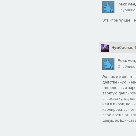
Рекомен
Опубликов
Эта игра лучше че
Чумбаслав 
Рекомен
Опубликов
Эх, как же хочетс
девственную, неце
откровенным наря
забитую дампирочк
анархистку, одно
ней в мирок, но н
изолироваться от 
своё время отнял
девушек Единстве