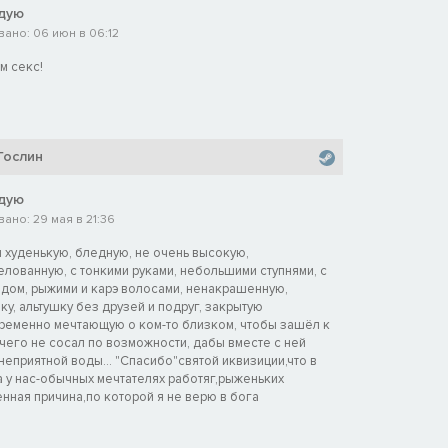
дую
ано: 06 июн в 06:12
м секс!
Гослин
дую
ано: 29 мая в 21:36
я худенькую, бледную, не очень высокую,
лованную, с тонкими руками, небольшими ступнями, с
дом, рыжими и карэ волосами, ненакрашенную,
у, альтушку без друзей и подруг, закрытую
временно мечтающую о ком-то близком, чтобы зашёл к
ичего не сосал по возможности, дабы вместе с ней
неприятной воды... "Спасибо"святой иквизиции,что в
а у нас-обычных мечтателях работяг,рыженьких
нная причина,по которой я не верю в бога