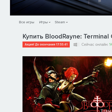
Все игры
Игры
Steam
Купить BloodRayne: Terminal 
Акция! До окончания
17:55:40
Сейчас онлайн:
1