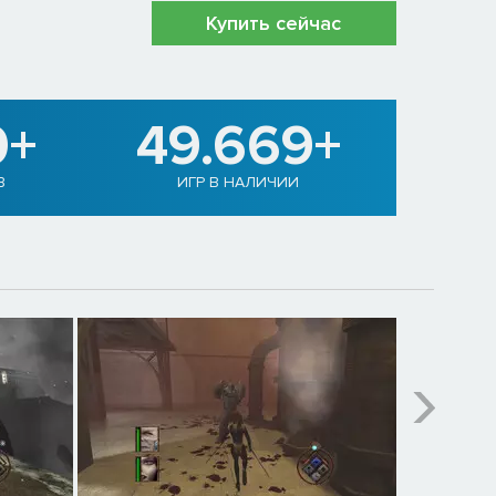
Купить сейчас
0+
49.669+
В
ИГР В НАЛИЧИИ