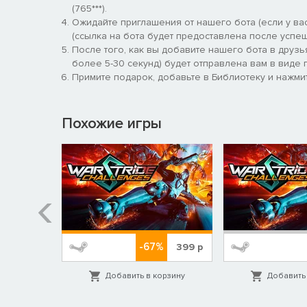
(765***).
Ожидайте приглашения от нашего бота (если у вас
(ссылка на бота будет предоставлена после успеш
После того, как вы добавите нашего бота в друзь
более 5-30 секунд) будет отправлена вам в виде п
Примите подарок, добавьте в Библиотеку и нажмит
Похожие игры
Механика качелей
-67%
69
р
399
р
орзину
Добавить в корзину
Добавить 