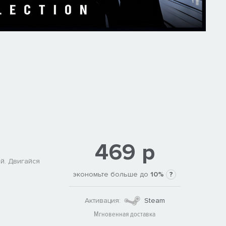
469 р
й. Двигайся
экономьте больше до
10%
?
Активация:
Steam
Мгновенная доставка