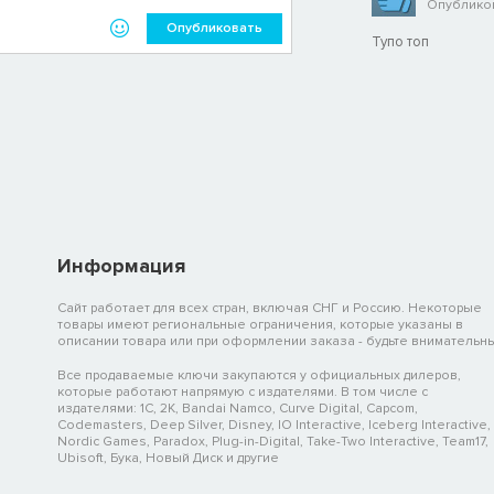
Опубликов
Опубликовать
Тупо топ
Информация
Сайт работает для всех стран, включая СНГ и Россию. Некоторые
товары имеют региональные ограничения, которые указаны в
описании товара или при оформлении заказа - будьте внимательны
Все продаваемые ключи закупаются у официальных дилеров,
которые работают напрямую с издателями. В том числе с
издателями: 1C, 2K, Bandai Namco, Curve Digital, Capcom,
Codemasters, Deep Silver, Disney, IO Interactive, Iceberg Interactive,
Nordic Games, Paradox, Plug-in-Digital, Take-Two Interactive, Team17,
Ubisoft, Бука, Новый Диск и другие