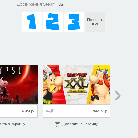
Достижения Steam:
32
Показать
все
499
р
1459
р
ить в корзину
Добавить в корзину
Д