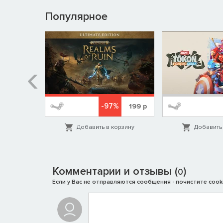
Популярное
%
-97%
1999
р
199
р
орзину
Добавить в корзину
Добавить 
Комментарии и отзывы (
)
0
Если у Вас не отправляются сообщения - почистите cooki