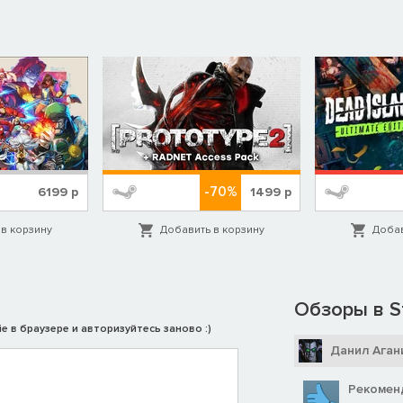
-70%
6199
р
1499
р
в корзину
Добавить в корзину
Добав
Обзоры в S
e в браузере и авторизуйтесь заново :)
Данил Аган
Рекомен