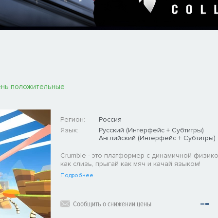
нь положительные
Регион:
Россия
Язык:
Русский (Интерфейс + Субтитры)
Английский (Интерфейс + Субтитры)
Crumble - это платформер с динамичной физико
как слизь, прыгай как мяч и качай языком!
Подробнее
Сообщить о снижении цены