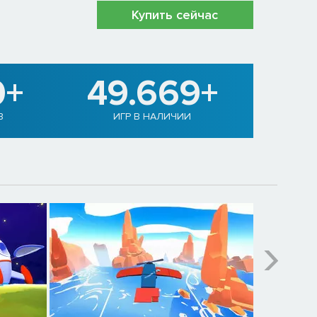
Купить сейчас
0+
49.669+
В
ИГР В НАЛИЧИИ