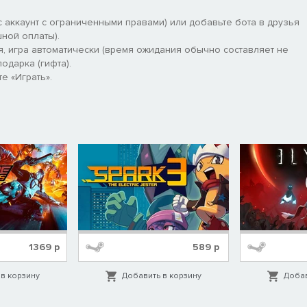
 аккаунт с ограниченными правами) или добавьте бота в друзья
ной оплаты).
я, игра автоматически (время ожидания обычно составляет не
одарка (гифта).
е «Играть».
1369
р
589
р
в корзину
Добавить в корзину
Добав