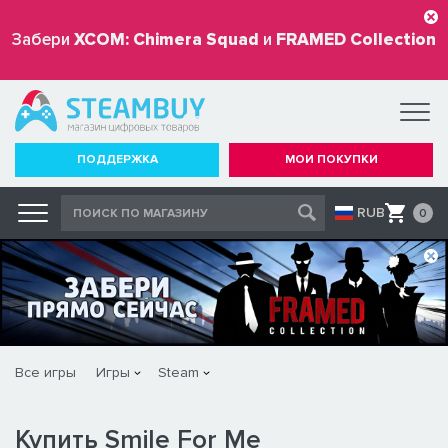
Забери
XCOM: Chimera Squad
и
FRAMED Collection
бесплатно
ПОДДЕРЖКА
МОИ ПОКУПКИ
RUB
0
Все игры
Игры
Steam
Купить Smile For Me