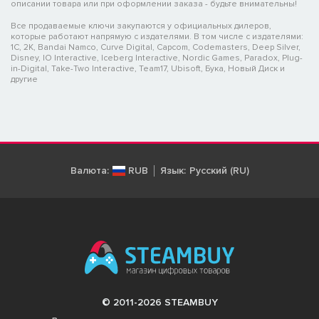
описании товара или при оформлении заказа - будьте внимательны!
Все продаваемые ключи закупаются у официальных дилеров,
которые работают напрямую с издателями. В том числе с издателями:
1C, 2K, Bandai Namco, Curve Digital, Capcom, Codemasters, Deep Silver,
Disney, IO Interactive, Iceberg Interactive, Nordic Games, Paradox, Plug-
in-Digital, Take-Two Interactive, Team17, Ubisoft, Бука, Новый Диск и
другие
Валюта:
RUB
Язык:
Русский (RU)
© 2011-2026 STEAMBUY