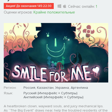
Акция! До окончания
145:22:29
Сейчас онлайн:
1
Оценки игроков:
Крайне положительные
Регион:
Россия, Казахстан, Украина, Аргентина
Язык:
Русский (Интерфейс + Субтитры)
Английский (Интерфейс + Субтитры)
A heartbroken clown, wayward souls, and juicy mechanical lips.
As “The Big Event" draws near, help the troubled residents of the