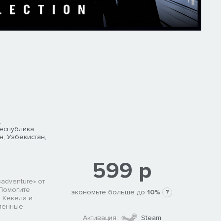
,
Республика
н, Узбекистан,
599 р
adventure» от
 Помогите
экономьте больше до
10%
?
 Кекела и
сленные
Активация:
Steam