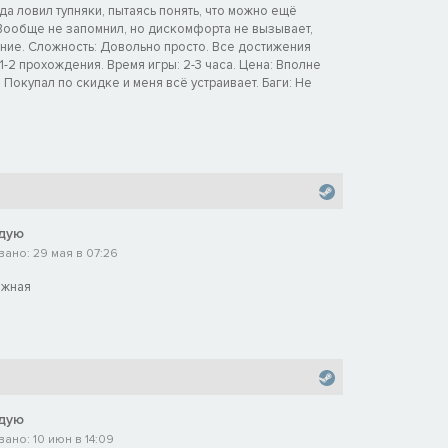
а ловил тупняки, пытаясь понять, что можно ещё
 Вообще не запомнил, но дискомфорта не вызывает,
ние. Сложность: Довольно просто. Все достижения
1-2 прохождения. Время игры: 2-3 часа. Цена: Вполне
. Покупал по скидке и меня всё устраивает. Баги: Не
дую
ано: 29 мая в 07:26
ожная
дую
ано: 10 июн в 14:09