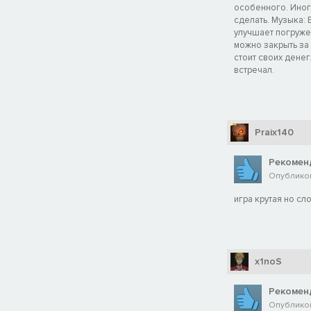
особенного. Иногд
сделать. Музыка:
улучшает погруже
можно закрыть за 
стоит своих денег
встречал.
Praix140
Рекомен
Опубликов
игра крутая но сл
x1noS
Рекомен
Опубликов