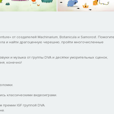
ture» от создателей Machinarium, Botanicula и Samorost. Помогит
ела и найти драгоценную черешню, пройти многочисленные
звуки и музыка от группы DVA и десятки уморительных сценок,
ня, конечно!
оломки.
лись классическими видеоиграми.
м премии IGF группой DVA.
не.