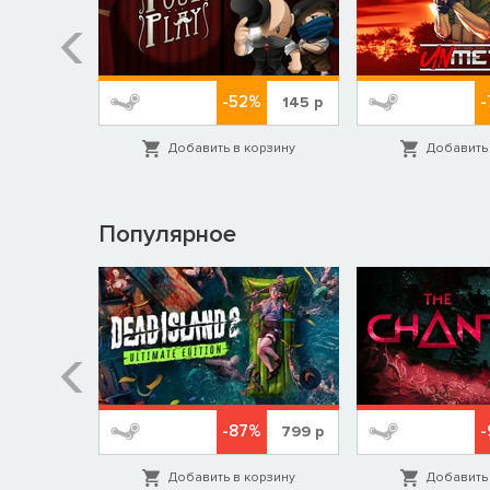
-52%
69
р
145
р
орзину
Добавить в корзину
Добавить 
Популярное
%
-87%
-
349
р
799
р
орзину
Добавить в корзину
Добавить 