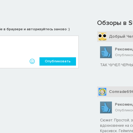
Обзоры в S
e в браузере и авторизуйтесь заново :)
Добрый Че
Рекомен
Опубликова
Опубликовать
ТАК ЧУЧЕЛ ЧЕРН
Comrade69
Рекомен
Опубликов
Сюжет: Простой, 
вдохновение на с
Красивск. Геймплей