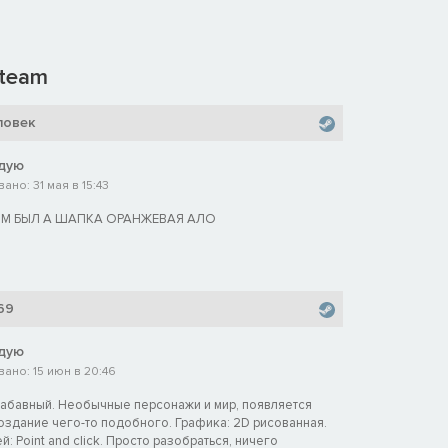
team
ловек
дую
но: 31 мая в 15:43
ЫМ БЫЛ А ШАПКА ОРАНЖЕВАЯ АЛО
69
дую
ано: 15 июн в 20:46
забавный. Необычные персонажи и мир, появляется
оздание чего-то подобного. Графика: 2D рисованная.
: Point and click. Просто разобраться, ничего