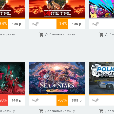
-74%
-74%
199
р
199
р
в корзину
Добавить в корзину
Добав
93%
-67%
149
р
399
р
в корзину
Добавить в корзину
Добав