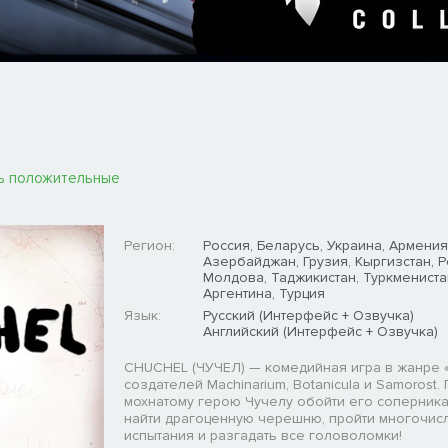
ь положительные
Регион:
Россия, Беларусь, Украина, Армения
Азербайджан, Грузия, Кыргизстан, 
Молдова, Таджикистан, Туркмениста
Аргентина, Турция
Язык:
Русский (Интерфейс + Озвучка)
Английский (Интерфейс + Озвучка)
CHUCHEL (ЧУЧЕЛ) — комедийная игра в жанре «
создателей Machinarium, Botanicula и Samorost.
мохнатому герою Чучелу обойти его соперника
найти драгоценную черешню, пройти многочи
испытания и разгадать все головоломки!