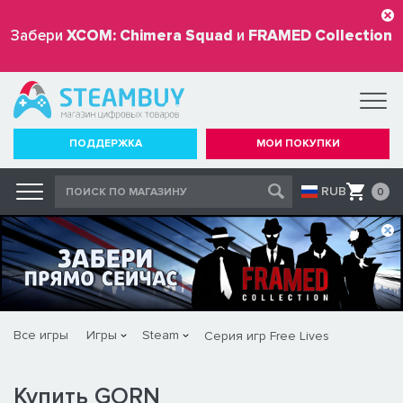
Забери
XCOM: Chimera Squad
и
FRAMED Collection
бесплатно
ПОДДЕРЖКА
МОИ ПОКУПКИ
RUB
0
Все игры
Игры
Steam
Серия игр Free Lives
Купить GORN