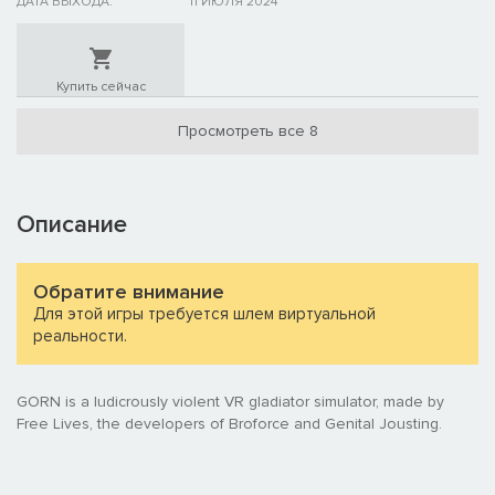
ДАТА ВЫХОДА:
11 ИЮЛЯ 2024
Купить сейчас
Просмотреть все 8
Описание
Обратите внимание
Для этой игры требуется шлем виртуальной
реальности.
GORN is a ludicrously violent VR gladiator simulator, made by
Free Lives, the developers of Broforce and Genital Jousting.