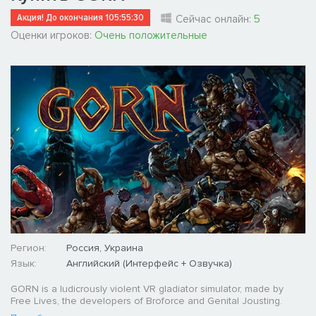
Акция! До окончания
105:55:29
Сейчас онлайн:
5
Оценки игроков:
Очень положительные
Регион:
Россия, Украина
Язык:
Английский (Интерфейс + Озвучка)
GORN is a ludicrously violent VR gladiator simulator, made by
Free Lives, the developers of Broforce and Genital Jousting.