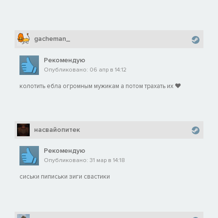
gacheman_
Рекомендую
Опубликовано: 06 апр в 14:12
колотить ебла огромным мужикам а потом трахать их ❤️
насвайопитек
Рекомендую
Опубликовано: 31 мар в 14:18
сиськи пиписьки зиги свастики