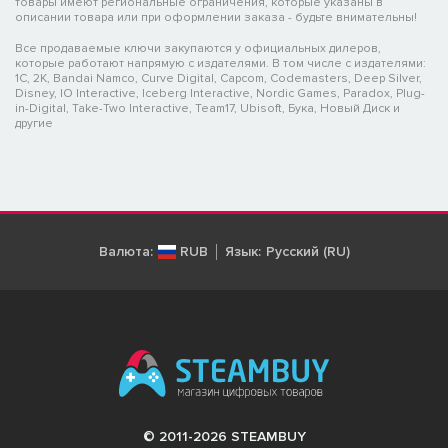
товары имеют региональные ограничения, которые указаны в
описании товара или при оформлении заказа - будьте внимательны!
Все продаваемые ключи закупаются у официальных дилеров,
которые работают напрямую с издателями. В том числе с издателями:
1C, 2K, Bandai Namco, Curve Digital, Capcom, Codemasters, Deep Silver,
Disney, IO Interactive, Iceberg Interactive, Nordic Games, Paradox, Plug-
in-Digital, Take-Two Interactive, Team17, Ubisoft, Бука, Новый Диск и
другие
Валюта:
RUB
Язык:
Русский (RU)
© 2011-2026 STEAMBUY