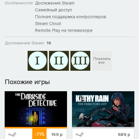
Особенности:
Достижения Steam
Семейный доступ
Полная поддержка контроллеров
Steam Cloud
Remote Play на телевизоре
Достижения Steam:
16
Показать
все
Похожие игры
-71%
159
р
689
р