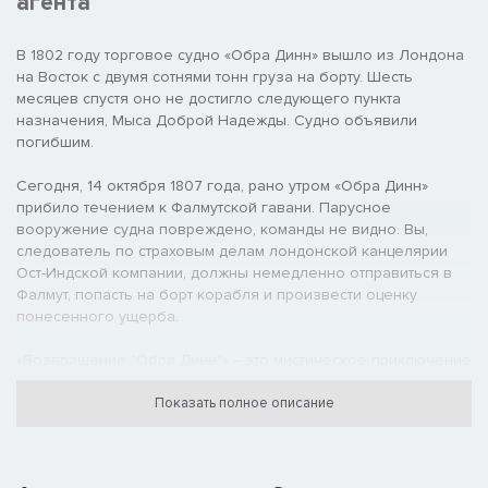
агента
В 1802 году торговое судно «Обра Динн» вышло из Лондона
на Восток с двумя сотнями тонн груза на борту. Шесть
месяцев спустя оно не достигло следующего пункта
назначения, Мыса Доброй Надежды. Судно объявили
погибшим.
Сегодня, 14 октября 1807 года, рано утром «Обра Динн»
прибило течением к Фалмутской гавани. Парусное
вооружение судна повреждено, команды не видно. Вы,
следователь по страховым делам лондонской канцелярии
Ост-Индской компании, должны немедленно отправиться в
Фалмут, попасть на борт корабля и произвести оценку
понесенного ущерба.
«Возвращение "Обра Динн"» – это мистическое приключение
от первого лица, в котором вам предстоит исследовать
окружающий мир и делать логические умозаключения из
Показать полное описание
увиденного.