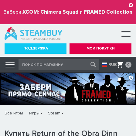
Забери
XCOM: Chimera Squad
и
FRAMED Collection
бесплатно
ПОДДЕРЖКА
МОИ ПОКУПКИ
RUB
0
Все игры
Игры
Steam
Купить Return of the Obra Dinn