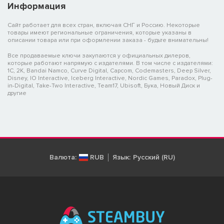
Информация
Сайт работает для всех стран, включая СНГ и Россию. Некоторые
товары имеют региональные ограничения, которые указаны в
описании товара или при оформлении заказа - будьте внимательны!
Все продаваемые ключи закупаются у официальных дилеров,
которые работают напрямую с издателями. В том числе с издателями:
1C, 2K, Bandai Namco, Curve Digital, Capcom, Codemasters, Deep Silver,
Disney, IO Interactive, Iceberg Interactive, Nordic Games, Paradox, Plug-
in-Digital, Take-Two Interactive, Team17, Ubisoft, Бука, Новый Диск и
другие
Валюта:
RUB
Язык:
Русский (RU)