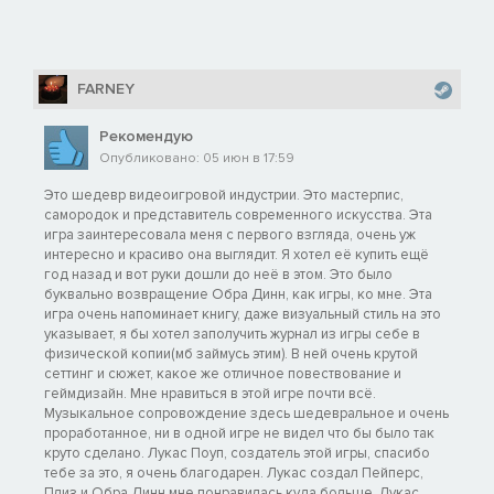
FARNEY
Рекомендую
Опубликовано: 05 июн в 17:59
Это шедевр видеоигровой индустрии. Это мастерпис,
самородок и представитель современного искусства. Эта
игра заинтересовала меня с первого взгляда, очень уж
интересно и красиво она выглядит. Я хотел её купить ещё
год назад и вот руки дошли до неё в этом. Это было
буквально возвращение Обра Динн, как игры, ко мне. Эта
игра очень напоминает книгу, даже визуальный стиль на это
указывает, я бы хотел заполучить журнал из игры себе в
физической копии(мб займусь этим). В ней очень крутой
сеттинг и сюжет, какое же отличное повествование и
геймдизайн. Мне нравиться в этой игре почти всё.
Музыкальное сопровождение здесь шедевральное и очень
проработанное, ни в одной игре не видел что бы было так
круто сделано. Лукас Поуп, создатель этой игры, спасибо
тебе за это, я очень благодарен. Лукас создал Пейперс,
Плиз и Обра Динн мне понравилась куда больше. Лукас