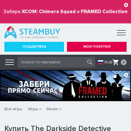
Забери
XCOM: Chimera Squad
и
FRAMED Collection
бесплатно
ПОДДЕРЖКА
МОИ ПОКУПКИ
RUB
0
Все игры
Игры
Steam
Купить The Darkside Detective