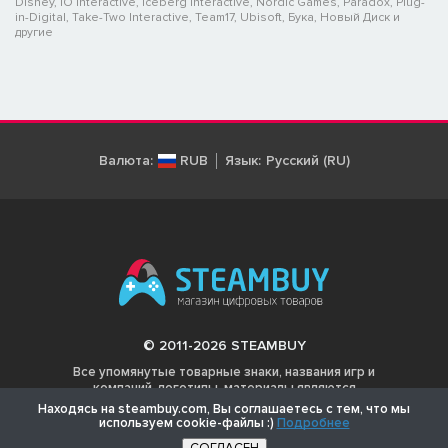
Disney, IO Interactive, Iceberg Interactive, Nordic Games, Paradox, Plug-
in-Digital, Take-Two Interactive, Team17, Ubisoft, Бука, Новый Диск и
другие
Валюта:
RUB
Язык:
Русский (RU)
© 2011-2026 STEAMBUY
Все упомянутые товарные знаки, названия игр и
компаний, логотипы, материалы являются
собственностью соответствующих владельцев.
Находясь на steambuy.com, Вы соглашаетесь с тем, что мы
используем cookie-файлы :)
Подробнее