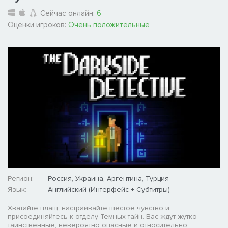
Сейчас онлайн:
6
Оценки игроков:
Очень положительные
Регион:
Россия, Украина, Аргентина, Турция
Язык:
Английский (Интерфейс + Субтитры)
Хватайте плащ, настраивайте шестое чувство и
присоединяйтесь к отделу Темных тайн. Вас ждут жутко
таинственные, невероятно опасные и относительно