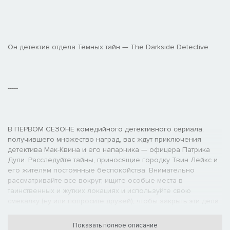
Он детектив отдела Темных тайн — The Darkside Detective.
-----
В ПЕРВОМ СЕЗОНЕ комедийного детективного сериала,
получившего множество наград, вас ждут приключения
детектива Мак-Квина и его напарника — офицера Патрика
Дули. Расследуйте тайны, приносящие городку Твин Лейкс и
его жителям постоянные беспокойства. Внимательно
рассматривайте все вокруг, ищите особые места в
таинственных и жутких локациях и используйте свою
смекалку (ну или попросите друзей), чтобы закрыть эти дела
раз и навсегда!
Показать полное описание