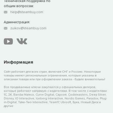
Техническая поддержка по
общим вопросам:
help@steambuy.com
Администрация:
zuikov@steambuy.com
Информация
Сайт работает для всех стран, включая СНГ и Россию. Некоторые
товары имеют региональные ограничения, которые указаны в
описании товара или при оформлении заказа - будьте внимательны!
Все продаваемые ключи закупаются у официальных дилеров,
которые работают напрямую с издателями. В том числе с издателями:
1C, 2K, Bandai Namco, Curve Digital, Capcom, Codemasters, Deep Silver,
Disney, IO Interactive, Iceberg Interactive, Nordic Games, Paradox, Plug-
in-Digital, Take-Two Interactive, Team17, Ubisoft, Бука, Новый Диск и
другие