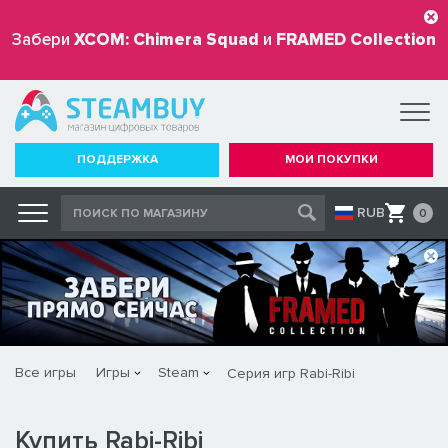
Забери
XCOM: Chimera Squad
и
FRAMED Collection
бесплатно
ПОДДЕРЖКА
МОИ ПОКУПКИ
RUB
0
Все игры
Игры
Steam
Серия игр Rabi-Ribi
Купить Rabi-Ribi