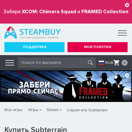
Забери
XCOM: Chimera Squad
и
FRAMED Collection
бесплатно
ПОДДЕРЖКА
МОИ ПОКУПКИ
RUB
0
Все игры
Игры
Steam
Серия игр Subterrain
Купить Subterrain