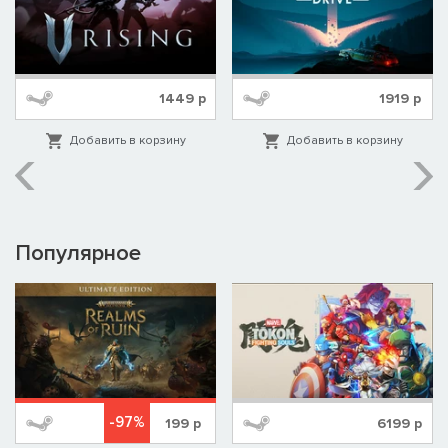
планеты.
Доктор Вест недавно прибыл на Марс по личному
приглашению Джеффа Мюррея. Он работает над важным
исследованием, которое, как он надеялся, приведёт к
1449
р
1919
р
излечению болезни Альцгеймера, поразившую его жену.
После аварии в своей лаборатории, Вест был заключён под
Добавить в корзину
Добавить в корзину
стражу за убийство. В холодной, тёмной камере без еды и
воды, выживание начинается...
Популярное
-97%
199
р
6199
р