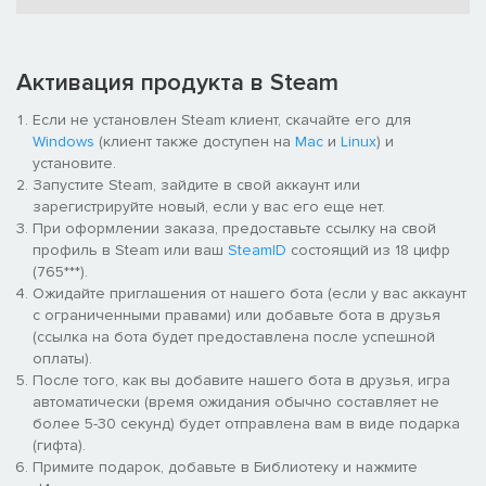
Активация продукта в Steam
Если не установлен Steam клиент, скачайте его для
Боритесь за свою жизнь с помощью оружия ближнего и
Windows
(клиент также доступен на
Mac
и
Linux
) и
дальнего боя.
установите.
Кастомизируйте стрелковое оружие с помощью
Запустите Steam, зайдите в свой аккаунт или
прогрессирующей модульной системы.
зарегистрируйте новый, если у вас его еще нет.
Устраивайте гонку против времени с симуляцией
При оформлении заказа, предоставьте ссылку на свой
распростанения инфекции по всей колонии Марса.
профиль в Steam или ваш
SteamID
состоящий из 18 цифр
Мутанты со временем будут эволюционировать, так что
(765***).
уничтожайте их, пока они на стадии кокона!
Ожидайте приглашения от нашего бота (если у вас аккаунт
Яростно защищайте генератор любой ценой или умрите в
с ограниченными правами) или добавьте бота в друзья
бою против нашествия мутантов.
(ссылка на бота будет предоставлена после успешной
оплаты).
Создание предметов
После того, как вы добавите нашего бота в друзья, игра
автоматически (время ожидания обычно составляет не
более 5-30 секунд) будет отправлена вам в виде подарка
(гифта).
Примите подарок, добавьте в Библиотеку и нажмите