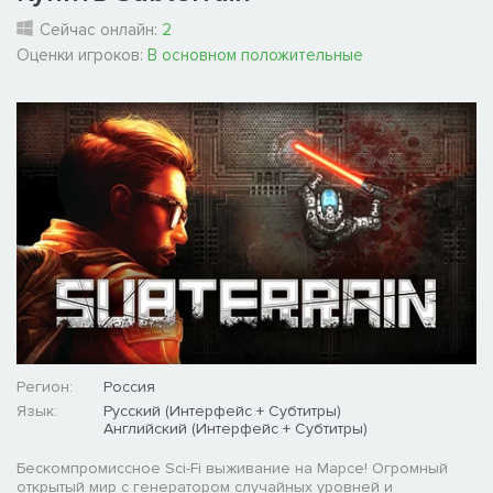
Сейчас онлайн:
2
Оценки игроков:
В основном положительные
Регион:
Россия
Язык:
Русский (Интерфейс + Субтитры)
Английский (Интерфейс + Субтитры)
Бескомпромиссное Sci-Fi выживание на Марсе! Огромный
открытый мир с генератором случайных уровней и