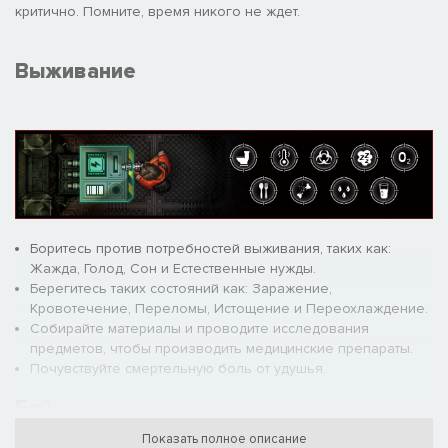
критично. Помните, время никого не ждет.
Выживание
Боритесь против потребностей выживания, таких как:
Жажда, Голод, Сон и Естественные нужды.
Берегитесь таких состояний как: Заражение,
Кровотечение, Переломы, Истощение и Переохлаждение.
Собирайте материалы и проводите исследования
предметов, чтобы производить медицинские препараты.
Почувствуйте смертельную боль от удушья.
Бой
Показать полное описание