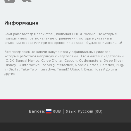
Информация
Сайт работает для всех стран, включая СНГ и Россию. Некоторые
товары имеют региональные ограничения, которые указаны в
описании товара или при оформлении заказа - будьте внимательны!
Все продаваемые ключи закупаются у официальных дилеров,
которые работают напрямую с издателями. В том числе с издателями:
1C, 2K, Bandai Namco, Curve Digital, Capcom, Codemasters, Deep Silver,
Disney, IO Interactive, Iceberg Interactive, Nordic Games, Paradox, Plug-
in-Digital, Take-Two Interactive, Team17, Ubisoft, Бука, Новый Диск и
другие
Валюта:
RUB
Язык:
Русский (RU)