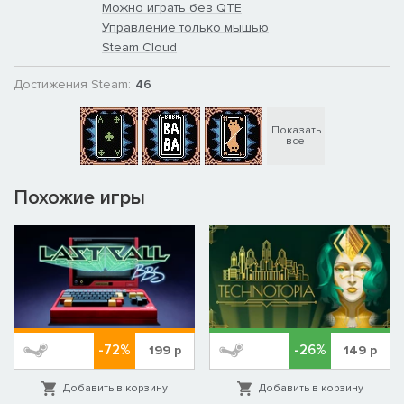
Можно играть без QTE
Управление только мышью
Steam Cloud
Достижения Steam:
46
Показать
все
Похожие игры
-72%
-26%
199
р
149
р
Добавить в корзину
Добавить в корзину