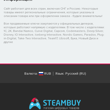
Сайт работает для всех стран, включая СНГ и Россию. Некоторые
товары имеют региональные ограничения, которые указаны в
описании товара или при оформлении заказа - будьте внимательны!
Все продаваемые ключи закупаются у официальных дилеров,
которые работают напрямую с издателями. В том числе с издателями:
1C, 2K, Bandai Namco, Curve Digital, Capcom, Codemasters, Deep Silver,
Disney, IO Interactive, Iceberg Interactive, Nordic Games, Paradox, Plug-
in-Digital, Take-Two Interactive, Team17, Ubisoft, Бука, Новый Диск и
другие
Валюта:
RUB
Язык:
Русский (RU)