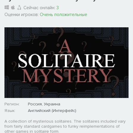
Сейчас онлайн:
3
Оценки игроков:
Очень положительные
Регион:
Россия, Украина
Язык:
Английский (Интерфейс)
A collection of mysterious solitaires. The solitaires included vary
from fairly standard cardgames to funky reimplementations of
other games in solitaire form.