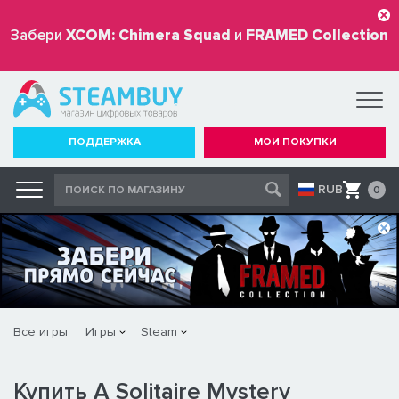
Забери
XCOM: Chimera Squad
и
FRAMED Collection
бесплатно
ПОДДЕРЖКА
МОИ ПОКУПКИ
RUB
0
Все игры
Игры
Steam
Купить A Solitaire Mystery