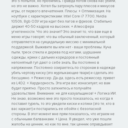
это 5 попыток, но пробились. Правда потом снова нас убили,
но это не важно. Хотел бы затронуть пару плюсов и минусов
игры, от первого впечатления. Плюсы: + Оптимизация. На
ноутбуке с характеристиками: Intel Core i7 7700, Nvidia
1050ti, 8gb ОЗУ игра идет без лагов и фризов. Стабильно
держит 40-50 кадров на высоких. + Атмосфера
угнетенности. Что это значит? Это значит то, что вам еще в
меню игры говорят, что вы обычный заключенный, который
отправляется на суицидальную миссию с минимальной
поддержкой. Выживите вы или нет - ваши проблемы. Куча
пыли, треск стекла и дерева под ногами, шуршание
одежды, крики с дальних коридоров и постоянный
непонятный гул дают о себе знать. Вы постоянно в
напряжении. Постоянно озираетесь по сторонам в надежде
убить чертову киску (это мурлыкающие твари) и сделать это
бесшумно. + Режиссер. Да-да, здесь есть режиссер, привет
из L4D2. + Хардкорность. Эта игра вас изнасилует, но вам
будет приятно. Просто заткнитесь и получайте
удовольствие. Внимание: не для казуальщиков! + Логика ИИ.
Не знаю, возможно мне это просто показалось, но когда я
поставил турель, то это увидели киски и котики (это те, кто в
вас харкает) и постарались ее обойти с безопасной
стороны. В этот момент мне прям показалось, что играем не
с обычными балванками. + Цена. Я увидел, что уже пошли
жалобы на ценник, но как по мне, так ценник оправдывает