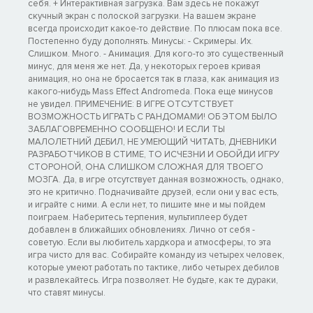
себя. + Интерактивная загрузка. Вам здесь не покажут
скучный экран с полоской загрузки. На вашем экране
всегда происходит какое-то действие. По плюсам пока все.
Постепенно буду дополнять. Минусы: - Скримеры. Их.
Слишком. Много. - Анимация. Для кого-то это существенный
минус, для меня же нет. Да, у некоторых героев кривая
анимация, но она не бросается так в глаза, как анимация из
какого-нибудь Mass Effect Andromeda. Пока еще минусов
не увидел. ПРИМЕЧЕНИЕ: В ИГРЕ ОТСУТСТВУЕТ
ВОЗМОЖНОСТЬ ИГРАТЬ С РАНДОМАМИ! ОБ ЭТОМ БЫЛО
ЗАБЛАГОВРЕМЕННО СООБЩЕНО! И ЕСЛИ ТЫ
МАЛОЛЕТНИЙ ДЕБИЛ, НЕ УМЕЮЩИЙ ЧИТАТЬ, ДНЕВНИКИ
РАЗРАБОТЧИКОВ В СТИМЕ, ТО ИСЧЕЗНИ И ОБОЙДИ ИГРУ
СТОРОНОЙ, ОНА СЛИШКОМ СЛОЖНАЯ ДЛЯ ТВОЕГО
МОЗГА. Да, в игре отсутствует данная возможность, однако,
это не критично. Подначивайте друзей, если они у вас есть,
и играйте с ними. А если нет, то пишите мне и мы пойдем
поиграем. Наберитесь терпения, мультиплеер будет
добавлен в ближайших обновлениях. Лично от себя -
советую. Если вы любитель хардкора и атмосферы, то эта
игра чисто для вас. Собирайте команду из четырех человек,
которые умеют работать по тактике, либо четырех дебилов
и развлекайтесь. Игра позволяет. Не будьте, как те дураки,
что ставят минусы.