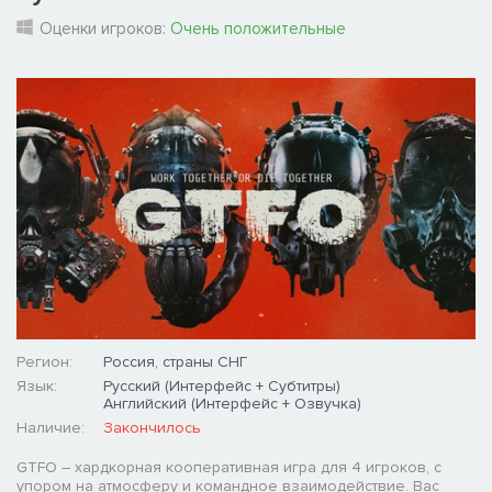
Оценки игроков:
Очень положительные
Регион:
Россия, страны СНГ
Язык:
Русский (Интерфейс + Субтитры)
Английский (Интерфейс + Озвучка)
Наличие:
Закончилось
GTFO – хардкорная кооперативная игра для 4 игроков, с
упором на атмосферу и командное взаимодействие. Вас