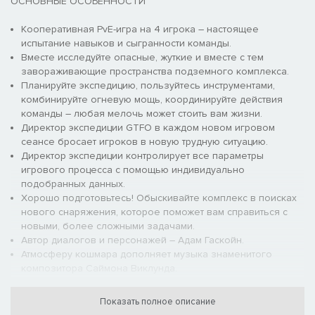
ОСНОВНЫЕ ОСОБЕННОСТИ
Кооперативная PvE-игра на 4 игрока – настоящее
испытание навыков и сыгранности команды.
Вместе исследуйте опасные, жуткие и вместе с тем
завораживающие пространства подземного комплекса.
Планируйте экспедицию, пользуйтесь инструментами,
комбинируйте огневую мощь, координируйте действия
команды – любая мелочь может стоить вам жизни.
Директор экспедиции GTFO в каждом новом игровом
сеансе бросает игроков в новую трудную ситуацию.
Директор экспедиции контролирует все параметры
игрового процесса с помощью индивидуально
подобранных данных.
Хорошо подготовьтесь! Обыскивайте комплекс в поисках
нового снаряжения, которое поможет вам справиться с
новыми, более сложными задачами.
Автор диалогов и персонажей – Адам Гаскойн.
Атмосферу кошмара дополняет музыка знаменитого
композитора Саймона Виклунда.
Показать полное описание