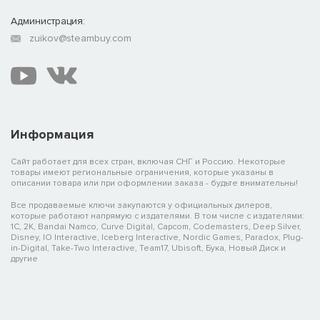
Администрация:
zuikov@steambuy.com
Информация
Сайт работает для всех стран, включая СНГ и Россию. Некоторые
товары имеют региональные ограничения, которые указаны в
описании товара или при оформлении заказа - будьте внимательны!
Все продаваемые ключи закупаются у официальных дилеров,
которые работают напрямую с издателями. В том числе с издателями:
1C, 2K, Bandai Namco, Curve Digital, Capcom, Codemasters, Deep Silver,
Disney, IO Interactive, Iceberg Interactive, Nordic Games, Paradox, Plug-
in-Digital, Take-Two Interactive, Team17, Ubisoft, Бука, Новый Диск и
другие