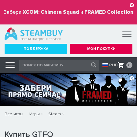
Забери
XCOM: Chimera Squad
и
FRAMED Collection
бесплатно
ПОДДЕРЖКА
МОИ ПОКУПКИ
RUB
0
Все игры
Игры
Steam
Купить GTFO