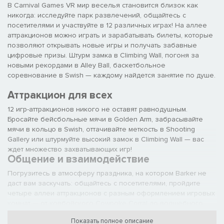
В Carnival Games VR мир веселья становится близок как
никогда: исследуйте парк развлечений, общайтесь с
посетителями и участвуйте в 12 различных играх! На аллее
аттракционов можно играть и зарабатывать билеты, которые
позволяют открывать новые игры и получать забавные
цифровые призы. Штурм замка в Climbing Wall, погоня за
новыми рекордами в Alley Ball, баскетбольное
соревнование в Swish — каждому найдется занятие по душе.
Аттракцион для всех
12 игр-аттракционов никого не оставят равнодушным.
Бросайте бейсбольные мячи в Golden Arm, забрасывайте
мячи в кольцо в Swish, оттачивайте меткость в Shooting
Gallery или штурмуйте высокий замок в Climbing Wall — вас
ждет множество захватывающих игр!
Общение и взаимодействие
Погрузитесь в атмосферу праздника, на котором Barker не
даст вам заскучать: общайтесь с посетителями, пройдите
четыре аллеи аттракционов с разным оформлением игровых
комнат — от ковбойского Cowpoke Corral до волшебного
Wizard’s Walkway.
Множество призов и игр
Показать полное описание