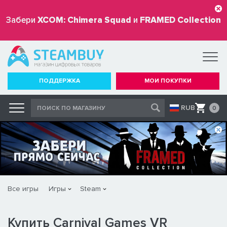
Забери
XCOM: Chimera Squad
и
FRAMED Collection
бесплатно
ПОДДЕРЖКА
МОИ ПОКУПКИ
RUB
0
Все игры
Игры
Steam
Купить Carnival Games VR