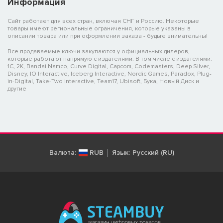
Информация
Сайт работает для всех стран, включая СНГ и Россию. Некоторые
товары имеют региональные ограничения, которые указаны в
описании товара или при оформлении заказа - будьте внимательны!
Все продаваемые ключи закупаются у официальных дилеров,
которые работают напрямую с издателями. В том числе с издателями:
1C, 2K, Bandai Namco, Curve Digital, Capcom, Codemasters, Deep Silver,
Disney, IO Interactive, Iceberg Interactive, Nordic Games, Paradox, Plug-
in-Digital, Take-Two Interactive, Team17, Ubisoft, Бука, Новый Диск и
другие
Валюта:
RUB
Язык:
Русский (RU)