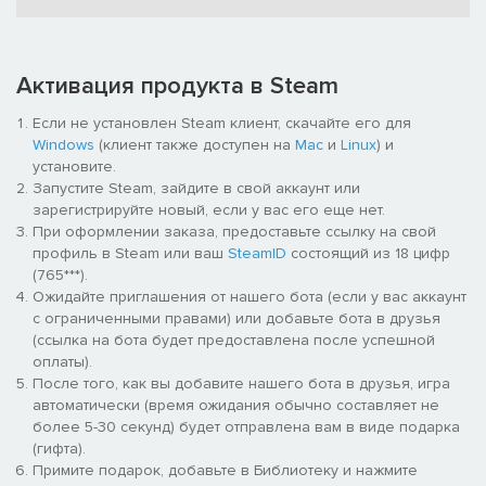
Пройдите одну из игр и получите билеты, которые
позволяют получать забавные виртуальные призы и
открывать больше игровых режимов на призовом стенде
Активация продукта в Steam
Prize Booth! Все призы хранятся в игровой комнате Play
Room, где можно открыть самые разные достижения.
Если не установлен Steam клиент, скачайте его для
Отличная игра для компании
Windows
(клиент также доступен на
Mac
и
Linux
) и
установите.
Установили новый рекорд? Бросьте вызов друзьям и
Запустите Steam, зайдите в свой аккаунт или
проверьте, кто сможет подняться до первой строчки
зарегистрируйте новый, если у вас его еще нет.
сетевого списка лидеров.
При оформлении заказа, предоставьте ссылку на свой
профиль в Steam или ваш
SteamID
состоящий из 18 цифр
(765***).
Ожидайте приглашения от нашего бота (если у вас аккаунт
с ограниченными правами) или добавьте бота в друзья
(ссылка на бота будет предоставлена после успешной
оплаты).
После того, как вы добавите нашего бота в друзья, игра
автоматически (время ожидания обычно составляет не
более 5-30 секунд) будет отправлена вам в виде подарка
(гифта).
Примите подарок, добавьте в Библиотеку и нажмите