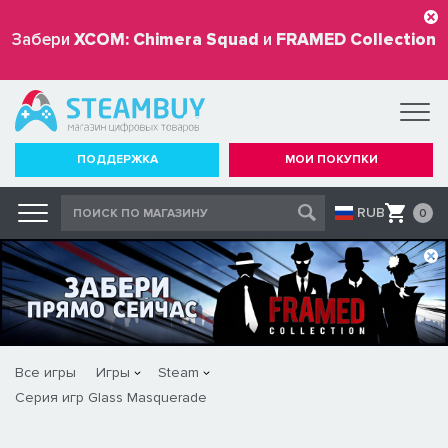
Забери
XCOM: Chimera Squad
и
FRAMED Collection
бесплатно
ПОДДЕРЖКА
МОИ ПОКУПКИ
RUB
0
Все игры
Игры
Steam
Серия игр Glass Masquerade