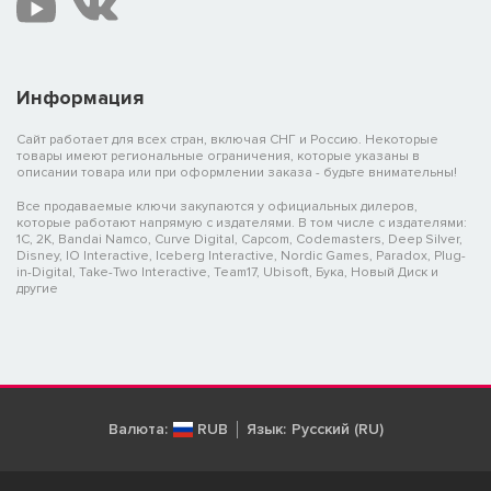
Информация
Сайт работает для всех стран, включая СНГ и Россию. Некоторые
товары имеют региональные ограничения, которые указаны в
описании товара или при оформлении заказа - будьте внимательны!
Все продаваемые ключи закупаются у официальных дилеров,
которые работают напрямую с издателями. В том числе с издателями:
1C, 2K, Bandai Namco, Curve Digital, Capcom, Codemasters, Deep Silver,
Disney, IO Interactive, Iceberg Interactive, Nordic Games, Paradox, Plug-
in-Digital, Take-Two Interactive, Team17, Ubisoft, Бука, Новый Диск и
другие
Валюта:
RUB
Язык:
Русский (RU)