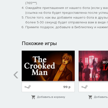
(765***).
Ожидайте приглашения от нашего бота (если у вас
(ссылка на бота будет предоставлена после успеш
После того, как вы добавите нашего бота в друзь
более 5-30 секунд) будет отправлена вам в виде п
Примите подарок, добавьте в Библиотеку и нажмит
События игры разворачиваются в мире, стоящем н
ужасы апокалипсиса в собственном уютном домик
Похожие игры
жилища полностью соответствует вашему глубоко
осудили бы ваш затворнический образ жизнь, но 
пережить конец света…
269
р
99
р
орзину
Добавить в корзину
Добавить 