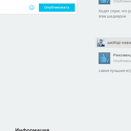
Опубликов
Опубликовать
Ходят слухи, что 
этим шедевром
шкiбiдi нав
Рекомен
Опубликов
самая лучьшая иг
Информация