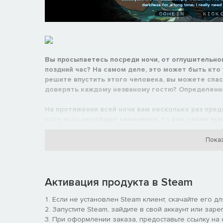
Вы просыпаетесь посреди ночи, от оглушительног
поздний час? На самом деле, это может быть кто
решите впустить этого человека, вы можете спас
доверять каждому незваному гостю? Определенно 
На протяжении всей ночи вам несколько раз предс
кого есть недобрые намерения, то вам самим пр
вас точно не закончится.
Показ
Активация продукта в Steam
Если не установлен Steam клиент, скачайте его д
Запустите Steam, зайдите в свой аккаунт или заре
При оформлении заказа, предоставьте ссылку на