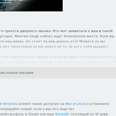
о грохота дверного звонка. Кто мог заявиться к вам в такой
 угодно. Многие люди сейчас ищут безопасное место. Если вы
ти ему жизнь. Но стоит ли вам делать это? Можете ли вы
нет. Некоторые из них вовсе не те, за кого себя выдают.
тоит сделать этот выбор. И если вы впустите в дом кого-то, 
идется покинуть ваш собственный дом. Ничем хорошим это дл
ать полное описание
ля
Windows
(клиент также доступен на
Mac
и
Linux
) и установите.
гистрируйте новый, если у вас его еще нет.
 свой профиль в Steam или ваш
SteamID
состоящий из 18 цифр