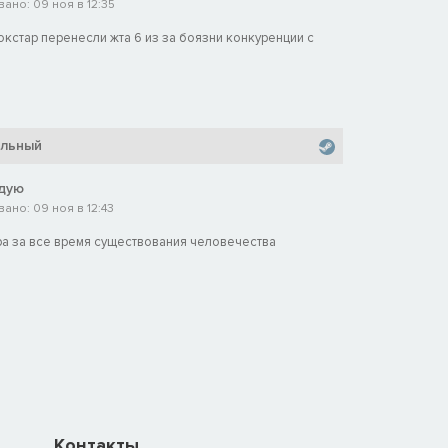
ано: 09 ноя в 12:35
рокстар перенесли жта 6 из за боязни конкуренции с
альный
дую
ано: 09 ноя в 12:43
ра за все время существования человечества
Контакты