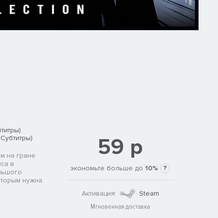
титры)
59 р
 Субтитры)
м на гране
са в
экономьте больше до
10%
?
льшого
которым нужна
Активация:
Steam
Мгновенная доставка