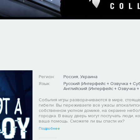
Регион:
Россия, Украина
Язык:
Русский (Интерфейс + Озвучка + Суб
Английский (Интерфейс + Озвучка +
События игры разворачиваются в мире, стояще
гибели. Вы переживаете все ужасы апокалипси
собственном уютном домике, на окраине небо
городка. В вашу дверь могут постучать люди, 
ваша помощь. Сможете ли вы спасти их?
Подробнее