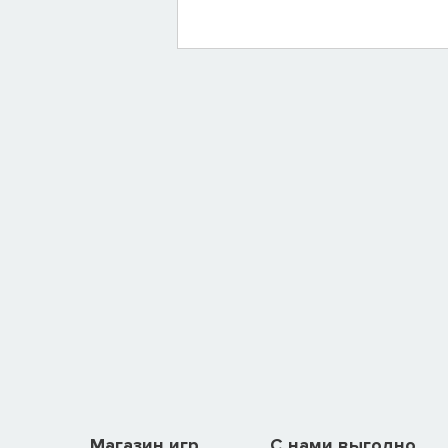
Магазин игр
C нами выгодно