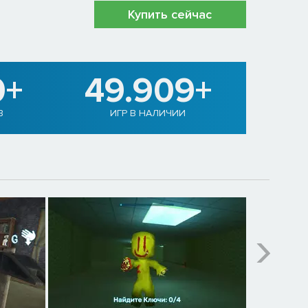
Купить сейчас
0+
49.909+
В
ИГР В НАЛИЧИИ