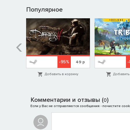
Популярное
Спасибо всем, кто обратил внимание на проект. П
продвижению.
-95%
-
799
р
49
р
орзину
Добавить в корзину
Добавить 
Комментарии и отзывы (
)
0
Если у Вас не отправляются сообщения - почистите cooki
Бася и Мартин: