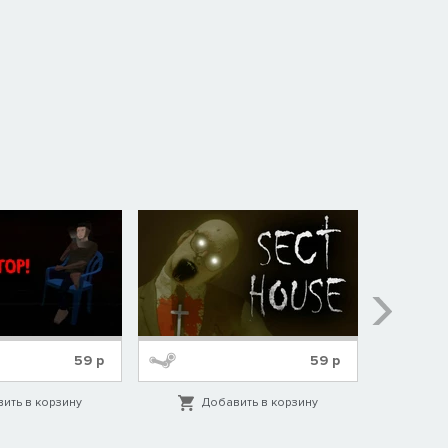
е
а
59
р
59
р
ить в корзину
Добавить в корзину
Д