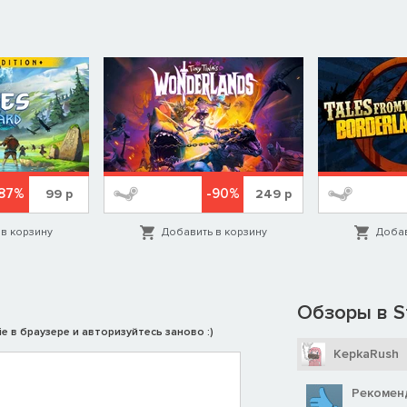
ожалуйста, добавьте игру в вишлист, это очень поможет её
87%
-90%
99
р
249
р
в корзину
Добавить в корзину
Добав
Обзоры в S
e в браузере и авторизуйтесь заново :)
KepkaRush
Рекомен