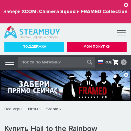
Забери
XCOM: Chimera Squad
и
FRAMED Collection
бесплатно
ПОДДЕРЖКА
МОИ ПОКУПКИ
RUB
0
Все игры
Игры
Steam
Купить Hail to the Rainbow