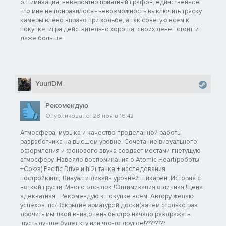
оптимизация, невероятно приятный графон, единственное
что мне не понравилось - невозможность выключить тряску
камеры влево вправо при ходьбе, а так советую всем к
покупке, игра действительно хороша, своих денег стоит, и
даже больше.
YuuriDM
Рекомендую
Опубликовано: 28 ноя в 16:42
Атмосфера, музыка и качество проделанной работы
разработчика на высшем уровне. Сочетание визуального
оформления и фонового звука создает местами гнетущую
атмосферу. Навеяло воспоминания о Atomic Heart(роботы
+Союз) Pacific Drive и hl2( тачка + исследования
постройк)итд. Визуал и дизайн уровней шикарен .История с
ноткой грусти .Много отсылок !Оптимизация отличная !Цена
адекватная . Рекомендую к покупке всем. Автору желаю
успехов. пс/Вскрытие арматурой доски(зачем столько раз
дрочить мышкой вниз,очень быстро начало раздражать
,пусть лучше будет кту или что-то другое!????????