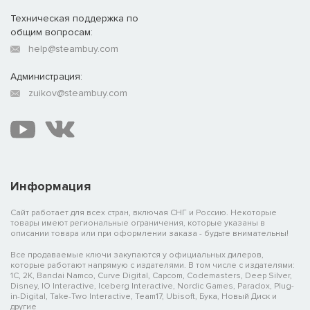
Техническая поддержка по
общим вопросам:
help@steambuy.com
Администрация:
zuikov@steambuy.com
Информация
Сайт работает для всех стран, включая СНГ и Россию. Некоторые
товары имеют региональные ограничения, которые указаны в
описании товара или при оформлении заказа - будьте внимательны!
Все продаваемые ключи закупаются у официальных дилеров,
которые работают напрямую с издателями. В том числе с издателями:
1C, 2K, Bandai Namco, Curve Digital, Capcom, Codemasters, Deep Silver,
Disney, IO Interactive, Iceberg Interactive, Nordic Games, Paradox, Plug-
in-Digital, Take-Two Interactive, Team17, Ubisoft, Бука, Новый Диск и
другие