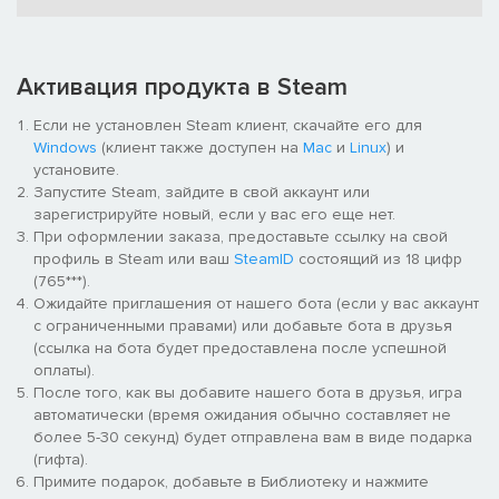
ОСОБЕННОСТИ
Активация продукта в Steam
Глубокий сюжет и погружение во вселенную
Если не установлен Steam клиент, скачайте его для
Колоритная киберпанк - стилистика постапокалиптической
Windows
(клиент также доступен на
Mac
и
Linux
) и
России
установите.
Логические технические задачи и напряженные бои с
Запустите Steam, зайдите в свой аккаунт или
противниками
зарегистрируйте новый, если у вас его еще нет.
Бонусы после прохождения
При оформлении заказа, предоставьте ссылку на свой
Фоторежим
профиль в Steam или ваш
SteamID
состоящий из 18 цифр
(765***).
Атмосферный саундтрек от "Nobody's Nail Machine"
Ожидайте приглашения от нашего бота (если у вас аккаунт
с ограниченными правами) или добавьте бота в друзья
(ссылка на бота будет предоставлена после успешной
оплаты).
После того, как вы добавите нашего бота в друзья, игра
автоматически (время ожидания обычно составляет не
более 5-30 секунд) будет отправлена вам в виде подарка
(гифта).
Примите подарок, добавьте в Библиотеку и нажмите