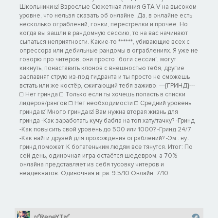
Школьники ☑ Взрослые Сюжетная линия GTA V на высоком
уровне, что нельзя сказать об онлайне. Да, в онлайне есть
несколько ограблений, гонки, перестрелки и прочее. Но
когда вы зашли в рандомную сессию, то на вас начинают
сыпаться неприятности. Какие-то ******, убивающие всех с
опрессора или дебильные рандомы в ограблениях. Я уже не
говорю про читеров, они просто "боги сессии", могут
кикнуть, понаставить клонов с внешностью тебя, другие
заспавнят струю из-под гидранта и ты просто не сможешь
встать или же костёр, сжигающий тебя заживо. ---{ГРИНД}---
☐ Нет гринда ☐ Только если ты хочешь попасть в списки
лидеров/рангов ☐ Нет необходимости ☐ Средний уровень
гринда ☑ Много гринда ☑ Вам нужна вторая жизнь для
гринда -Как заработать кучу бабла на топ хату/тачку? -Гринд
-Как повысить свой уровень до 500 или 1000? -Гринд 24/7
-Как найти друзей для прохождения ограблений? -Эм.. ну..
гринд поможет. К богатеньким людям все тянутся. Итог: По
сей день, одиночная игра остаётся шедевром, а 70%
онлайна представляет из себя тусовку читеров и
неадекватов. Одиночная игра: 9.5/10 Онлайн: 7/10
✅ReneYT✅