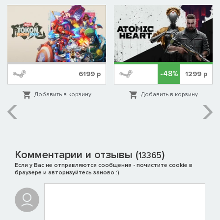
обновлении «The Chop Shop». Помимо всего этого, вас ждет
целый ряд всевозможных гонок, режимов, занятий и мест
для встреч, которые доступны как для одиночной, так и
многопользовательской игры, – в том числе ночные и
игровые клубы, вечеринки в пентхаусах, съезды автоклуба и
многое другое.
-48%
6199
р
1299
р
Добавить в корзину
Добавить в корзину
Комментарии и отзывы (
)
13365
Если у Вас не отправляются сообщения - почистите cookie в
браузере и авторизуйтесь заново :)