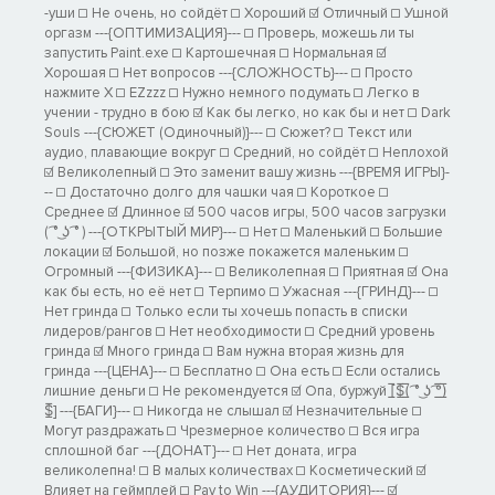
-уши ☐ Не очень, но сойдёт ☐ Хороший ☑ Отличный ☐ Ушной
оргазм ---{ОПТИМИЗАЦИЯ}--- ☐ Проверь, можешь ли ты
запустить Paint.exe ☐ Картошечная ☐ Нормальная ☑
Хорошая ☐ Нет вопросов ---{СЛОЖНОСТЬ}--- ☐ Просто
нажмите Х ☐ EZzzz ☐ Нужно немного подумать ☐ Легко в
учении - трудно в бою ☑ Как бы легко, но как бы и нет ☐ Dark
Souls ---{СЮЖЕТ (Одиночный)}--- ☐ Сюжет? ☐ Текст или
аудио, плавающие вокруг ☐ Средний, но сойдёт ☐ Неплохой
☑ Великолепный ☐ Это заменит вашу жизнь ---{ВРЕМЯ ИГРЫ}-
-- ☐ Достаточно долго для чашки чая ☐ Короткое ☐
Среднее ☑ Длинное ☑ 500 часов игры, 500 часов загрузки
( ͡° ͜ʖ ͡° ) ---{ОТКРЫТЫЙ МИР}--- ☐ Нет ☐ Маленький ☐ Большие
локации ☑ Большой, но позже покажется маленьким ☐
Огромный ---{ФИЗИКА}--- ☐ Великолепная ☐ Приятная ☑ Она
как бы есть, но её нет ☐ Терпимо ☐ Ужасная ---{ГРИНД}--- ☐
Нет гринда ☐ Только если ты хочешь попасть в списки
лидеров/рангов ☐ Нет необходимости ☐ Средний уровень
гринда ☑ Много гринда ☐ Вам нужна вторая жизнь для
гринда ---{ЦЕНА}--- ☐ Бесплатно ☐ Она есть ☐ Если остались
лишние деньги ☐ Не рекомендуется ☑ Опа, буржуй [̲̅$̲̅(̲̅ ͡° ͜ʖ ͡°̲̅)̲̅
$̲̅] ---{БАГИ}--- ☐ Никогда не слышал ☑ Незначительные ☐
Могут раздражать ☐ Чрезмерное количество ☐ Вся игра
сплошной баг ---{ДОНАТ}--- ☐ Нет доната, игра
великолепна! ☐ В малых количествах ☐ Косметический ☑
Влияет на геймплей ☐ Pay to Win ---{АУДИТОРИЯ}--- ☑