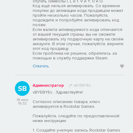
спутать символы I, L и 1; V и Y; 0 и O.
Код ещё нельзя активировать. Со времени
покупки до активации кода продавцом может
пройти несколько часов. Пожалуйста,
подождите и попробуйте активировать код
позже.
Если валюта активируемого кода отличается
от вашей текущей страны, вы не сможете
активировать эту подарочную карту на своём
аккаунте. В этом случае, пожалуйста, верните
этот код продавцу.
Если проблема не решена, обратитесь за
помощью в службу поддержки Steam.
Ответить
Администратор
vBYEBYEv
vBYEBYEv , Здравствуйте!
18 июн
Согласно описанию товара, ключ
16:32
активируется в Rockstar Games.
Пожалуйста, следуйте по предоставленной
ниже инструкции:
1. Создайте учетную запись Rockstar Games