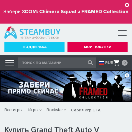
Забери
XCOM: Chimera Squad
и
FRAMED Collection
бесплатно
ПОДДЕРЖКА
МОИ ПОКУПКИ
RUB
0
Все игры
Игры
Rockstar
Серия игр GTA
Купить Grand Theft Auto V