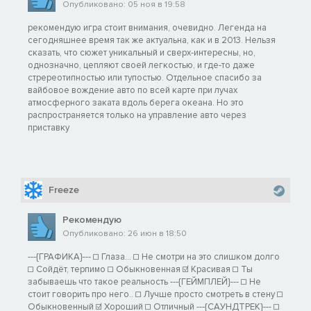
Опубликовано: 05 ноя в 19:58
рекомендую игра стоит внимания, очевидно. Легенда на
сегодняшнее время так же актуальна, как и в 2013. Нельзя
сказать, что сюжет уникальный и сверх-интересны, но,
однозначно, цепляют своей легкостью, и где-то даже
стререотипностью или тупостью. Отдельное спасибо за
вайбовое вождение авто по всей карте при лучах
атмосферного заката вдоль берега океана. Но это
распространяется только на управление авто через
приставку
Freeze
Рекомендую
Опубликовано: 26 июн в 18:50
---{ГРАФИКА}--- ☐ Глаза... ☐ Не смотри на это слишком долго
☐ Сойдёт, терпимо ☐ Обыкновенная ☑ Красивая ☐ Ты
забываешь что такое реальность ---{ГЕЙМПЛЕЙ}--- ☐ Не
стоит говорить про него.. ☐ Лучше просто смотреть в стену ☐
Обыкновенный ☑ Хороший ☐ Отличный ---{САУНДТРЕК}--- ☐