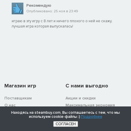
Рекомендую
Опубликовано: 25 ноя в 23:49
играю в эту игру с 8 лет и ничего плохого о ней не скажу,
лучшая игра которая выпускалась!
Магазин игр
C нами выгодно
Поставщикам
Акции и скидки
О нас
Максимальная экономия
О магазине
Накопительная скидка
Находясь на steambuy.com, Вы соглашаетесь с тем, что мы
используем cookie-файлы :)
Подробнее
Каталог
Партнёрская программа
Гарантии
Бесплатные раздачи