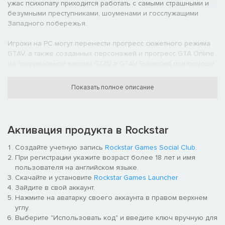
ужас психопату приходится работать с самыми страшными и
безумными преступниками, шоуменами и госслужащими
Западного побережья.
Игроки на PC могут перенести прогресс сюжетного режима
GTAV, а также созданных персонажей и прогресс GTA Online
из оригинальной версии GTAV в GTAV Enhanced при помощи
однократного переноса.
Показать полное описание
Потрясающая графика
Поддержка новых графических режимов, включая такие
параметры с поддержкой трассировки лучей, как
окружающее затенение, глобальное освещение, тени и
Активация продукта в Rockstar
отражения; поддержка технологий AMD FSR, NVIDIA DLSS и
Создайте учетную запись
Rockstar Games Social Club
.
не только.*
При регистрации укажите возраст более 18 лет и имя
Ускоренная загрузка
пользователя на английском языке.
Скачайте и установите
Rockstar Games Launcher
Почти мгновенный доступ к игровому миру Лос-Сантоса и
Зайдите в свой аккаунт.
округа Блэйн, которые теперь загружаются как никогда
Нажмите на аватарку своего аккаунта в правом верхнем
быстро благодаря использованию SSD-накопителей и
углу.
функции DirectStorage на всех поддерживаемых устройствах.
Выберите "Использовать код" и введите ключ вручную для