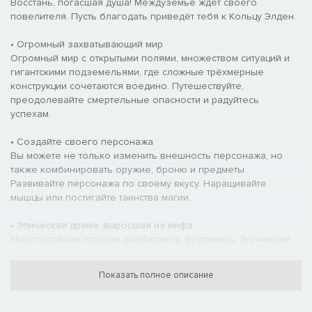
Восстань, погасшая душа! Междуземье ждёт своего
повелителя. Пусть благодать приведёт тебя к Кольцу Элден.
• Огромный захватывающий мир
Огромный мир с открытыми полями, множеством ситуаций и
гигантскими подземельями, где сложные трёхмерные
конструкции сочетаются воедино. Путешествуйте,
преодолевайте смертельные опасности и радуйтесь
успехам.
• Создайте своего персонажа
Вы можете не только изменить внешность персонажа, но
также комбинировать оружие, броню и предметы.
Развивайте персонажа по своему вкусу. Наращивайте
мышцы или постигайте таинства магии.
• Эпическая драма, выросшая из мифа
Многослойная история, разбитая на фрагменты. Эпическая
драма, в которой мысли персонажей пересекаются в
Междуземье.
Показать полное описание
• Уникальный сетевой режим, приближающий вас к другим
игрокам