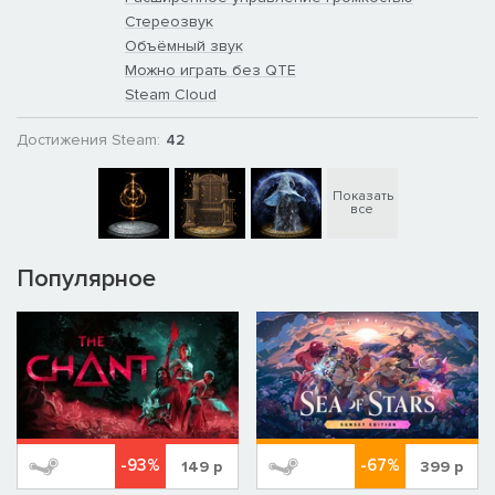
Стереозвук
Объёмный звук
Можно играть без QTE
Steam Cloud
Достижения Steam:
42
Показать
все
Популярное
-93%
-67%
149
р
399
р