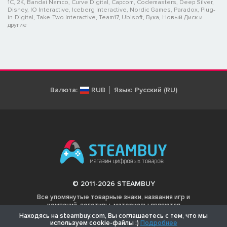
1C, 2K, Bandai Namco, Curve Digital, Capcom, Codemasters, Deep Silver,
Disney, IO Interactive, Iceberg Interactive, Nordic Games, Paradox, Plug-
in-Digital, Take-Two Interactive, Team17, Ubisoft, Бука, Новый Диск и
другие
Валюта:
RUB
Язык:
Русский (RU)
© 2011-2026 STEAMBUY
Все упомянутые товарные знаки, названия игр и
компаний, логотипы, материалы являются
собственностью соответствующих владельцев.
Находясь на steambuy.com, Вы соглашаетесь с тем, что мы
используем cookie-файлы :)
Подробнее