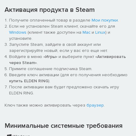
Помимо многопользовательского режима, в котором вы
Активация продукта в Steam
напрямую подключаетесь к другим игрокам и путешествуете
вместе, есть асинхронный сетевой режим, позволяющий
Получите оплаченный товар в разделе
Мои покупки
.
ощутить присутствие других игроков.
Если не установлен Steam клиент, скачайте его для
Windows
(клиент также доступен на
Mac
и
Linux
) и
установите.
Информация о дополнении
Запустите Steam, зайдите в свой аккаунт или
зарегистрируйте новый, если у вас его еще нет.
Действие дополнения Shadow of the Erdtree
Войдите в меню «
Игры
» и выберите пункт «
Активировать
разворачивается в землях Теней, где вас ждут новые тайны.
через Steam
».
Примите соглашение подписчика Steam.
Открывайте неизведанные места, сражайтесь с грозными
Введите ключ активации (для его получения необходимо
противниками и наслаждайтесь вкусом победы. Следите за
купить ELDEN RING
).
увлекательными взаимоотношениями героев. Погрузитесь в
После активации вам будет предложено скачать игру
историю, полную драм и интриг, которая никого не оставит
ELDEN RING.
равнодушным.
Ключ также можно активировать через
браузер
.
Минимальные системные требования